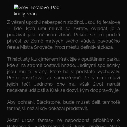
Z vězení uprchli nebezpeční zločinci. Jsou to feralové
— lidé, kteří umí mluvit se zvířaty, ovládat je a
používat jako účinnou zbraň. Pokud se jim podaří
přivést ze Země mrtvých svého vůdce, pavoučího
ferala Mistra Snovače, hrozí městu definitivní zkáza.
Třináctiletý kluk jménem Krák žije v opuštěném parku,
kde si na stromě postavil hnízdo. Jedinými společníky
jsou mu tři vrány, které ho v podstatě vychovaly.
Proto považoval za samozřejmé, že s nimi mluví
jejich řečí. Jednoho dne mu však život naruší
nečekané události a Krák se dozví, kým doopravdy je.
Aby ochránil Blackstone, bude muset čelit temnotě
temnější, než si kdy dokázal představit.
Akční urban fantasy ne nepodobná příběhům o
Batmanovi, Spidermanovi či
Knize hřbitova
Neila