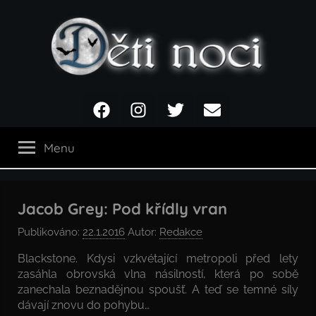
Přejít
k
obsahu
Děti
Facebook
Instagram
Twitter
Email
noci
Menu
Jacob Grey: Pod křídly vran
Publikováno:
22.1.2016
Autor:
Redakce
Blackstone. Kdysi vzkvétající metropoli před lety
zasáhla obrovská vlna násilností, která po sobě
zanechala beznadějnou spoušť. A teď se temné síly
dávají znovu do pohybu…