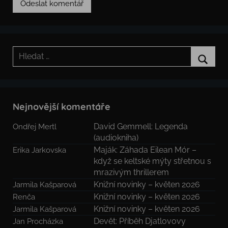
Hledat:
Hledat
Nejnovější komentáře
David Gemmell: Legenda
Ondřej Mertl
(audiokniha)
Maják: Záhada Eilean Mór –
Erika Jarkovska
když se keltské mýty střetnou s
mrazivým thrillerem
Knižní novinky – květen 2026
Jarmila Kašparová
Knižní novinky – květen 2026
Renča
Knižní novinky – květen 2026
Jarmila Kašparová
Devět: Příběh Djatlovovy
Jan Procházka