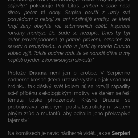
objevila,“
pokračuje Petr Litoš.
„Příběh v sobě nese
silnou pečeť té doby. Serpieri pouští z uzdy své
podvědomí a nebojí se ani násilnější erotiky, ve které
hrají ženy obvykle roli submisivních obětí. Inspirace
romány markýze De Sade se nezapře. Dnes by byl
autor pravděpodobně (a patrně právem) označen za
sexistu a pranýřován… a kdo ví, jestli by mohla Druuna
vůbec vyjít. Takže buďme rádi, že se narodil dříve a my
nepřišli o jeden z komiksových skvostů.“
Protože
Druuna
není jen o erotice. V Serpieriho
nádherné kresbě (která úžasně vystihuje jak vnadnou
hrdinku, tak děsivý svět kolem ní) se rozvíjí nápaditý
sci-fi příběhu s ekologickými motivy, ve kterém se řeší
témata lidské přirozenosti. Krásná Druuna se
probojovává zničeným postkatastrofickým světem
plným zrůd a mutantů, aby odhalila jeho překvapivé
tajemství.
Na komiksech je navíc nádherně vidět, jak se
Serpieri