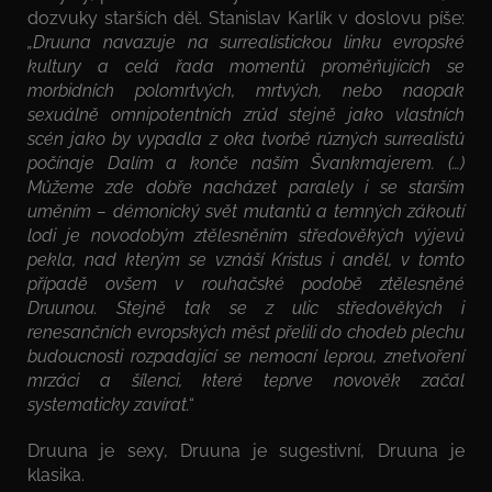
dozvuky starších děl. Stanislav Karlík v doslovu píše:
„Druuna navazuje na surrealistickou linku evropské
kultury a celá řada momentů proměňujících se
morbidních polomrtvých, mrtvých, nebo naopak
sexuálně omnipotentních zrůd stejně jako vlastních
scén jako by vypadla z oka tvorbě různých surrealistů
počínaje Dalím a konče naším Švankmajerem. (…)
Můžeme zde dobře nacházet paralely i se starším
uměním – démonický svět mutantů a temných zákoutí
lodi je novodobým ztělesněním středověkých výjevů
pekla, nad kterým se vznáší Kristus i anděl, v tomto
případě ovšem v rouhačské podobě ztělesněné
Druunou. Stejně tak se z ulic středověkých i
renesančních evropských měst přelili do chodeb plechu
budoucnosti rozpadající se nemocní leprou, znetvoření
mrzáci a šílenci, které teprve novověk začal
systematicky zavírat.“
Druuna je sexy, Druuna je sugestivní, Druuna je
klasika.