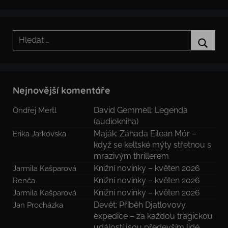
Hledat:
Hledat
Nejnovější komentáře
David Gemmell: Legenda
Ondřej Mertl
(audiokniha)
Maják: Záhada Eilean Mór –
Erika Jarkovska
když se keltské mýty střetnou s
mrazivým thrillerem
Knižní novinky – květen 2026
Jarmila Kašparová
Knižní novinky – květen 2026
Renča
Knižní novinky – květen 2026
Jarmila Kašparová
Devět: Příběh Djatlovovy
Jan Procházka
expedice – za každou tragickou
událostí jsou především lidé