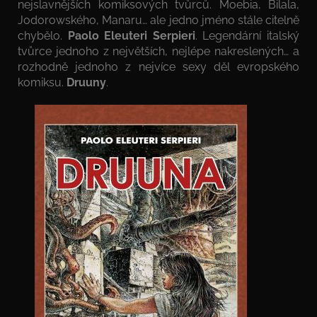
nejslavnějších komiksových tvůrců. Moebia, Bilala,
Jodorowského, Manaru… ale jedno jméno stále citelně
chybělo.
Paolo Eleuteri Serpieri
. Legendární italský
tvůrce jednoho z největších, nejlépe nakreslených… a
rozhodně jednoho z nejvíce sexy děl evropského
komiksu.
Druuny
.