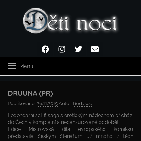
Přejít
k
obsahu
Děti
Facebook
Instagram
Twitter
Email
noci
Menu
DRUUNA (PR)
Publikováno:
26.11.2015
Autor:
Redakce
Legendární sci-fi sága s erotickým nádechem přichází
do Čech v kompletní a necenzurované podobě!
Edice Mistrovská díla evropského komiksu
představila českým čtenářům už mnoho z těch