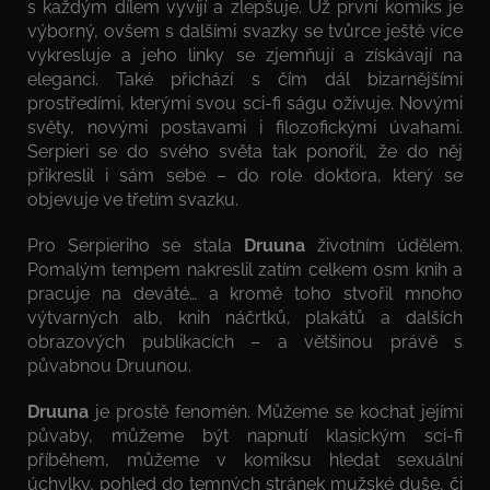
s každým dílem vyvíjí a zlepšuje. Už první komiks je
výborný, ovšem s dalšími svazky se tvůrce ještě více
vykresluje a jeho linky se zjemňují a získávají na
eleganci. Také přichází s čím dál bizarnějšími
prostředími, kterými svou sci-fi ságu oživuje. Novými
světy, novými postavami i filozofickými úvahami.
Serpieri se do svého světa tak ponořil, že do něj
přikreslil i sám sebe – do role doktora, který se
objevuje ve třetím svazku.
Pro Serpieriho se stala
Druuna
životním údělem.
Pomalým tempem nakreslil zatím celkem osm knih a
pracuje na deváté… a kromě toho stvořil mnoho
výtvarných alb, knih náčrtků, plakátů a dalších
obrazových publikacích – a většinou právě s
půvabnou Druunou.
Druuna
je prostě fenomén. Můžeme se kochat jejími
půvaby, můžeme být napnutí klasickým sci-fi
příběhem, můžeme v komiksu hledat sexuální
úchylky, pohled do temných stránek mužské duše, či