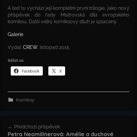
A teď tu vychází její kompletní první trilogie, jako nový
příspěvek do řady Mistrovská díla evropského
komiksu. Další velký komiksový dluh je splacený.
Galerie
Vydal:
CREW
, listopad 2015
Sdílet na:
Facebook
X
Komiksy
Navigace
Předchozí příspěvek
pro
Petra Neomillnerová: Amélie a duchové