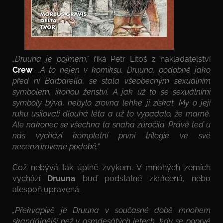
„Druuna je pojmem,“
říká Petr Litoš z nakladatelství
Crew
.
„A to nejen v komiksu. Druuna, podobně jako
před ní Barbarella, se stala všeobecným sexuálním
symbolem, ikonou ženství. A jak už to se sexuálními
symboly bývá, nebylo zrovna lehké ji získat. My o její
ruku usilovali dlouhá léta a už to vypadalo, že marně.
Ale nakonec se všechna ta snaha zúročila. Právě teď u
nás vychází kompletní první trilogie ve své
necenzurované podobě.“
Což nebývá tak úplně zvykem. V mnohých zemích
vychází
Druuna
buď podstatně zkrácená, nebo
alespoň upravená.
„Překvapivě je Druuna v současné době mnohem
skandálnější než v osmdesátých letech, kdy se poprvé