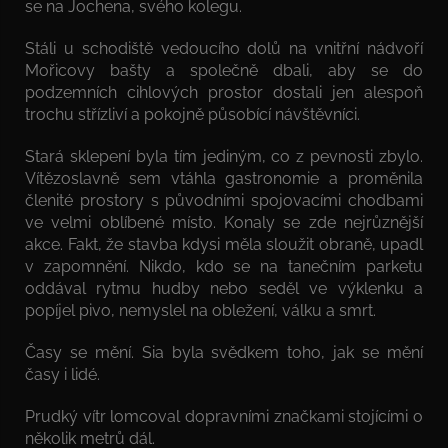
se na Jochena, svého kolegu.
Stáli u schodiště vedoucího dolů na vnitřní nádvoří
Mořicovy bašty a společně dbali, aby se do
podzemních cihlových prostor dostali jen alespoň
trochu střízliví a pokojně působící návštěvníci.
Stará sklepení byla tím jediným, co z pevnosti zbylo.
Vítězoslavně sem vtáhla gastronomie a proměnila
členité prostory s původními spojovacími chodbami
ve velmi oblíbené místo. Konaly se zde nejrůznější
akce. Fakt, že stavba kdysi měla sloužit obraně, upadl
v zapomnění. Nikdo, kdo se na tanečním parketu
oddával rytmu hudby nebo seděl ve výklenku a
popíjel pivo, nemyslel na obležení, válku a smrt.
Časy se mění. Sia byla svědkem toho, jak se mění
časy i lidé.
Prudký vítr lomcoval dopravními značkami stojícími o
několik metrů dál.