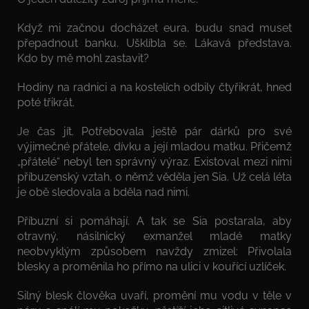
Když mi začnou docházet eura, budu snad muset
přepadnout banku. Ušklíbla se. Lákavá představa.
Kdo by mě mohl zastavit?
Hodiny na radnici a na kostelích odbily čtyřikrát, hned
poté třikrát.
Je čas jít. Potřebovala ještě pár dárků pro své
výjimečné přátele, dívku a její mladou matku. Přičemž
„přátelé“ nebyl ten správný výraz. Existoval mezi nimi
příbuzenský vztah, o němž věděla jen Sia. Už celá léta
je obě sledovala a bděla nad nimi.
Příbuzní si pomáhají. A tak se Sia postarala, aby
otravný, násilnický exmanžel mladé matky
neobvyklým způsobem navždy zmizel: Přivolala
blesky a proměnila ho přímo na ulici v kouřící uzlíček.
Silný blesk člověka uvaří, promění mu vodu v těle v