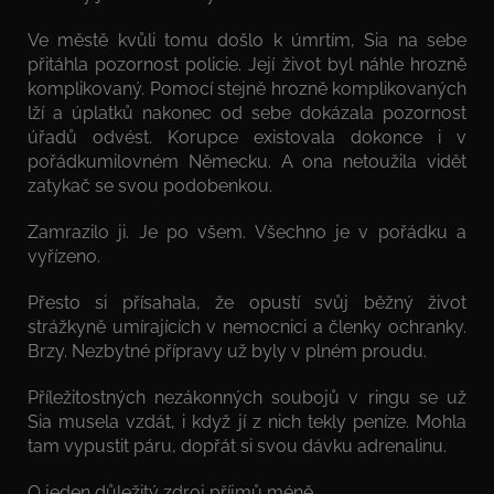
Ve městě kvůli tomu došlo k úmrtím, Sia na sebe
přitáhla pozornost policie. Její život byl náhle hrozně
komplikovaný. Pomocí stejně hrozně komplikovaných
lží a úplatků nakonec od sebe dokázala pozornost
úřadů odvést. Korupce existovala dokonce i v
pořádkumilovném Německu. A ona netoužila vidět
zatykač se svou podobenkou.
Zamrazilo ji. Je po všem. Všechno je v pořádku a
vyřízeno.
Přesto si přísahala, že opustí svůj běžný život
strážkyně umírajících v nemocnici a členky ochranky.
Brzy. Nezbytné přípravy už byly v plném proudu.
Příležitostných nezákonných soubojů v ringu se už
Sia musela vzdát, i když jí z nich tekly peníze. Mohla
tam vypustit páru, dopřát si svou dávku adrenalinu.
O jeden důležitý zdroj příjmů méně.