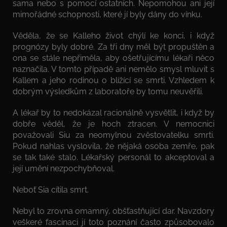
sama nebo s pomocí ostatních. Nepomohou ani její
mimořádné schopnosti, které jí byly dány do vínku.
Věděla, že se Kalleho život chýlí ke konci, i když
prognózy byly dobré. Za tři dny měl být propuštěn a
ona se stále nepřiměla, aby ošetřujícímu lékaři něco
naznačila. V tomto případě ani nemělo smysl mluvit s
Kallem a jeho rodinou o blížící se smrti. Vzhledem k
dobrým výsledkům z laboratoře by tomu neuvěřili.
A lékař by to nedokázal racionálně vysvětlit, i když by
dobře věděl, že je hoch ztracen. V nemocnici
považovali Siu za neomylnou zvěstovatelku smrti.
Pokud nahlas vyslovila, že nějaká osoba zemře, pak
se tak také stalo. Lékařský personál to akceptoval a
její umění nezpochybňoval.
Neboť Sia cítila smrt.
Nebyl to zrovna omamný, obšťastňující dar. Navzdory
veškeré fascinaci jí toto poznání často způsobovalo