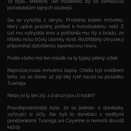
To bylo… efektivní. Ten mládenec by se zamlouval
pořadatelům tajných soubojů.
Sia se vynořila z úkrytu. Proběhla kolem mrtvého,
který upíral prázdný pohled k hvězdnatému nebi. Z
úst mu vytryskla krev a potřísnila mu rty a bradu, ze
hřbetu nosu trčely úlomky kostí. Roztříštěný ohryzek jí
připomínal zploštěnou lepenkovou rouru.
Podle všeho má ten mladík na ty týpky pěkný vztek.
Neprošacovala mrtvému kapsy. Chtěla být svědkem
toho, co se stane, až její bílý rytíř narazí na posádku
Tuarega.
Nebo jsi ty ten zlý, a ti druzí jsou ti hodní?
Pravděpodobnější bylo, že se jednalo o darebáky
vyřizující si účty. Ale byli to darebáci s naditými
peněženkami. Tuarega ani Cayenne si nemohl dovolit
každý.