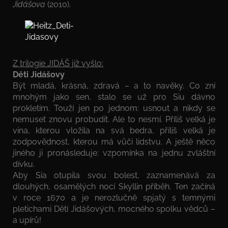
Jidášova
(2010).
Z trilogie JIDÁŠ již vyšlo:
Děti Jidášovy
Být mladá, krásná, zdravá – a to navěky. Co zní
mnohým jako sen, stalo se už pro Siu dávno
prokletím. Touží jen po jednom: usnout a nikdy se
nemuset znovu probudit. Ale to nesmí. Příliš velká je
vina, kterou vložila na svá bedra, příliš velká je
zodpovědnost, kterou má vůči lidstvu. A ještě něco
jiného ji pronásleduje: vzpomínka na jednu zvláštní
dívku.
Aby Sia otupila svou bolest, zaznamenává za
dlouhých, osamělých nocí Skyllin příběh. Ten začíná
v roce 1670 a je nerozlučně spjatý s temnými
pletichami Dětí Jidášových, mocného spolku vědců –
a upírů!