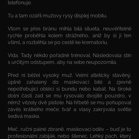
telefonuje.
Tu a tam ozářil mužovy rysy displej mobilu.
Vtom se přes bránu mihla bílá silueta, neuvěřitelně
rychle proběhla kolem strážného, aniž by si jí ten
všiml, a rozběhla se po cestě ke krematoriu.
Vida. Tady někdo pořádně trénoval. Následovala stín
s určitým odstupem, aby na sebe neupozornila.
Před ní běžel vysoký muž. Velmi atleticky stavěný,
úplně zahalený do maskovací bílé a zjevně
nepotřebující obléci si bundu nebo kabát. Na široké
dolní části zad se mu rýsovalo dvojité pouzdro, v
němž vězely dvě pistole. Na hřbetě se mu pohupoval
závěs krátkého meče; tvář a vlasy zakrývala světle
šedivá maska.
Meč, ruční palné zbraně, maskovací oděv – buď je to
profesionální zabiják, nebo šílenec. Lehký pach, který