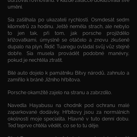
udržovat rovnováhu. V každé zatáčce dokazovala své
umění.
Sia zašilhala po ukazateli rychlosti. Osmdesát sedm
kilometrů za hodinu. Ještě neměla strach, ale nebylo
to jen tak, při tom, jak porsche projíždělo
křižovatkami, úmyslně se otáčelo a znovu zkušeně
dupalo na plyn. Řidič Tuaregu ovládal svůj vůz stejně
dobře. Sia musela provádět podobné manévry,
pokud je nechtěla ztratit.
Bílé auto dojelo k památníku Bitvy národů, zahnulo a
zamířilo k bráně Jižního hřbitova.
Porsche okamžitě zajelo na stranu a zabrzdilo.
Navedla Hayabusu na chodník pod ochranu malé
zaparkované dodávky. Hřbitovy jsou za normálních
okolností moje specialita. Hlavně v tuto denní dobu.
Teď teprve chtěla vědět, co se to tu děje.