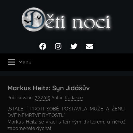
Přejít
k
obsahu
Děti
Facebook
Instagram
Twitter
Email
noci
Menu
Markus Heitz: Syn Jidášův
Publikováno:
7.2.2015
Autor:
Redakce
„STALETÍ PROTI SOBĚ POSTAVILA MUŽE A ŽENU:
DVĚ NEMRTVÉ BYTOSTI…“
Markus Heitz se vrací s temným thrillerem, u něhož
zapomenete dýchat!