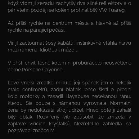
když vtom ji zezadu zachytily dva silné refl ektory a o
pár vteřin později se kolem prohnal bílý VW Tuareg.
Až příliš rychle na centrum města a hlavně až příliš
rychle na panující počasí.
Vír jí zacloumal šosy kabátu, instinktivně vtáhla hlavu
mezi ramena. Idiot! Jak může …
V příští chvíli těsně kolem ní proburácelo neosvětlené
černé Porsche Cayenne.
Levé vnější zrcátko minulo její spánek jen o několik
málo centimetrů, zadní blatník lehce škrtl o přední
kolo motorky a zasadil Hayabuse nečekanou ránu,
kterou Sia pouze s námahou vyrovnala. Normální
žena by nedokázala stroj udržet. Hned poté ji zahalil
bílý oblak. Rozvířený vítr způsobil, že zmizela v
záplavě vířících krystalků. Nezřetelně zahlédla na
poznávací značce M.