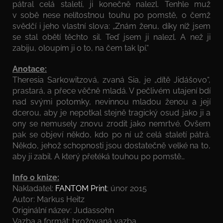
pátral celá staletí, ji konečně nalezl. Tenhle muž
v sobě nese nelítostnou touhu po pomstě, o čemž
svědčí i jeho vlastní slova: „Znám ženu, díky níž jsem
se stal obětí těchto sil. Teď jsem ji nalezl. A než ji
zabiju, oloupím ji o to, na čem tak lpí.“
Anotace:
Theresia Sarkowitzová, zvaná Sia, je „dítě Jidášovo“,
prastará, a přece věčně mladá. V pečlivém utajení bdí
nad svými potomky, nevinnou mladou ženou a její
dcerou, aby je nepotkal stejně tragický osud jako ji a
ony se nemusely znovu zrodit jako nemrtvé. Ovšem
pak se objeví někdo, kdo po ní už celá staletí pátrá.
Někdo, jehož schopnosti jsou dostatečně velké na to,
aby ji zabil. A který přetéká touhou po pomstě…
Info o knize:
Nakladatel:
FANTOM Print
; únor 2015
Autor: Markus Heitz
Originální název: Judassohn
Vazba a formát: brožovaná vazba