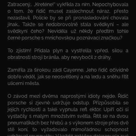
Zatracený… „Kreténe!“ vykřikla za ním. Nepochybovala
o tom, že řidič musel zaslechnout náraz, přesto
nezastavil. Policie by se při pronásledování chovala
jinak… Takže se nedobrovolně stala svědkyní – ale
svědkyní čeho? Neviděla už někdy předtím tohle
černé porsche s mnichovskou poznávací značkou?
To zjistím! Přidala plyn a vystřelila vpřed, silou a
obratností stroji bránila, aby nevybočil z dráhy.
Zamířila za širokou zádí Cayenne. Jeho řidič očividně
dobře věděl, jak se neosvětlený a na ledu a sněhu řítit
ulicemi města.
O závod mezi dvěma naprostými idioty nejde. Řidič
porsche si zjevně udržuje odstup. Přizpůsobila se
jejich rychlosti a také vypnula refl ektor. Upíří oči si
vystačily s malým množstvím světla. Řítit se na dvou
pneumatikách bez hřebů a s výkonem stroje přes dvě
stě koní, to vyžadovalo mimořádnou schopnost