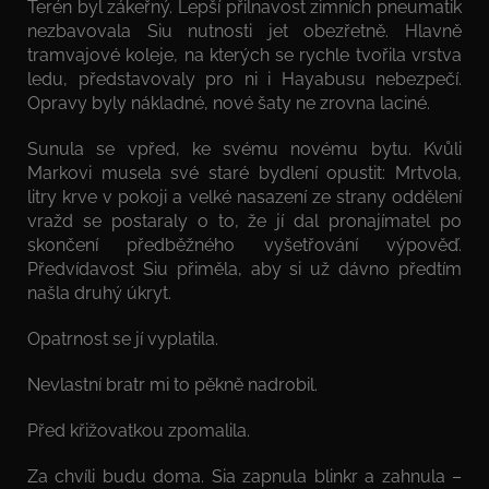
Terén byl zákeřný. Lepší přilnavost zimních pneumatik
nezbavovala Siu nutnosti jet obezřetně. Hlavně
tramvajové koleje, na kterých se rychle tvořila vrstva
ledu, představovaly pro ni i Hayabusu nebezpečí.
Opravy byly nákladné, nové šaty ne zrovna laciné.
Sunula se vpřed, ke svému novému bytu. Kvůli
Markovi musela své staré bydlení opustit: Mrtvola,
litry krve v pokoji a velké nasazení ze strany oddělení
vražd se postaraly o to, že jí dal pronajímatel po
skončení předběžného vyšetřování výpověď.
Předvídavost Siu přiměla, aby si už dávno předtím
našla druhý úkryt.
Opatrnost se jí vyplatila.
Nevlastní bratr mi to pěkně nadrobil.
Před křižovatkou zpomalila.
Za chvíli budu doma. Sia zapnula blinkr a zahnula –