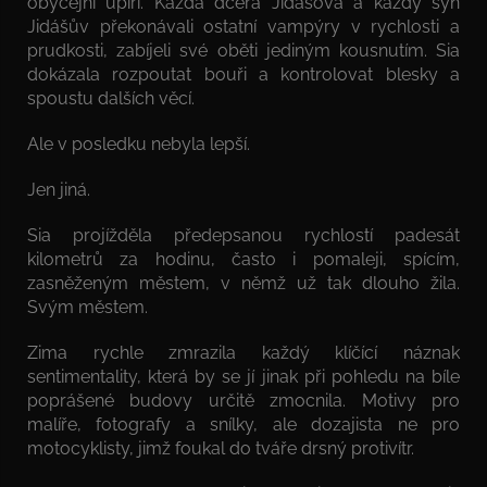
obyčejní upíři. Každá dcera Jidášova a každý syn
Jidášův překonávali ostatní vampýry v rychlosti a
prudkosti, zabíjeli své oběti jediným kousnutím. Sia
dokázala rozpoutat bouři a kontrolovat blesky a
spoustu dalších věcí.
Ale v posledku nebyla lepší.
Jen jiná.
Sia projížděla předepsanou rychlostí padesát
kilometrů za hodinu, často i pomaleji, spícím,
zasněženým městem, v němž už tak dlouho žila.
Svým městem.
Zima rychle zmrazila každý klíčící náznak
sentimentality, která by se jí jinak při pohledu na bíle
poprášené budovy určitě zmocnila. Motivy pro
malíře, fotografy a snílky, ale dozajista ne pro
motocyklisty, jimž foukal do tváře drsný protivítr.