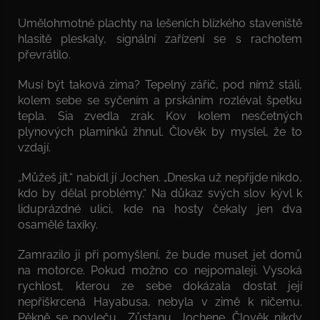
Umělohmotné plachty na lešeních blízkého staveniště
hlasitě pleskaly, signální zařízení se s rachotem
převrátilo.
Musí být taková zima? Tepelný zářič, pod nímž stáli,
kolem sebe se syčením a prskáním rozléval špetku
tepla. Sia zvedla zrak. Kov kolem nesčetných
plynových plamínků žhnul. Člověk by myslel, že to
vzdají.
„Můžeš jít,“ nabídl jí Jochen. „Dneska už nepřijde nikdo,
kdo by dělal problémy.“ Na důkaz svých slov kývl k
liduprázdné ulici, kde na hosty čekaly jen dva
osamělé taxíky.
Zamrazilo ji při pomyšlení, že bude muset jet domů
na motorce. Pokud možno co nejpomaleji. Vysoká
rychlost, kterou ze sebe dokázala dostat její
nepřiškrcená Hayabusa, nebyla v zimě k ničemu.
Pěkně se povleču. „Zůstanu, Jochene. Člověk nikdy