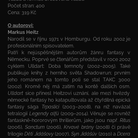
Počet stran: 400
Cena: 319 Kč
O autorovi:
Markus Heitz
Narodil se v říjnu 1971 v Homburgu. Od roku 2002 je
profesionálním spisovatelem.
Patří k nejúspěšnějším autorům žánru fantasy v
Německu. Poprvé se čtenářům představil v roce 2002
cyklem Ulldart: Doba temnoty (2002–2005). Také
publikuje knihy z herního světa Shadowrun; prvním
jeho románem na tomto poli se stal TAKC 3000
(2002). Kromě něj má zatím na kontě dalších osm.
Ulldart
sice přinesl Heitzovi uznání, ale mezi hvězdy
německé fantasy ho katapultovala až čtyřdílná epická
fantasy sága
Trpaslíci
(2003–2008), na níž navázal
tetralogií
Legendy alfů
(2009–2014). Věnuje se rovněž
fantaskně-hororovým thrillerům, jako jsou např.
Ritus
(2006),
Sanctum
(2006),
Krvavé brány
(2008) či právě
trilogie
Děti Jidášovy
(2007),
Syn Jidášův
(2010) a
Dcera