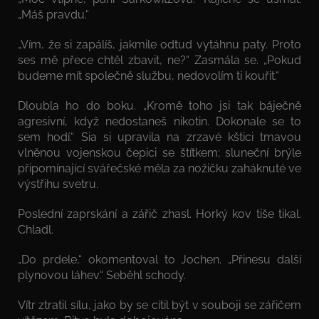
„Máš pravdu.“
„Vím, že si zapálíš, jakmile odtud vytáhnu paty. Proto
ses mě přece chtěl zbavit, ne?“ Zasmála se. „Pokud
budeme mít společně službu, nedovolím ti kouřit.“
Dloubla ho do boku. „Kromě toho jsi tak báječně
agresivní, když nedostaneš nikotin. Dokonale se to
sem hodí.“ Sia si upravila na zrzavé kštici tmavou
vlněnou vojenskou čepici se štítkem; sluneční brýle
připomínající svářečské měla za nožičku zaháknuté ve
výstřihu svetru.
Poslední zaprskání a zářič zhasl. Horký kov tiše tikal.
Chladl.
„Do prdele,“ okomentoval to Jochen. „Přinesu další
plynovou láhev.“ Seběhl schody.
Vítr ztratil sílu, jako by se cítil být v souboji se zářičem