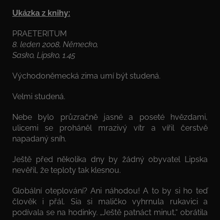
Ukázka z knihy:
PRAETERITUM
8. leden 2008, Německo,
Sasko, Lipsko, 1.45
Východoněmecká zima umí být studená.
Velmi studená.
Nebe bylo průzračně jasné a poseté hvězdami,
ulicemi se proháněl mrazivý vítr a vířil čerstvě
napadaný sníh.
Ještě před několika dny by žádný obyvatel Lipska
nevěřil, že teploty tak klesnou.
Globální oteplování? Ani náhodou! A to by si ho teď
člověk i přál. Sia si maličko vyhrnula rukavici a
podívala se na hodinky. „Ještě patnáct minut,“ obrátila