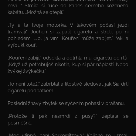
neví. “ Strčila si ruce do kapes černého koženého
kabátu. „Možná se oteplí.“
„Ty a ta tvoje motorka. V takovém počasí jezdi
tramvají.“ Jochen si zapálil cigaretu a střelil po ní
pohledem. „Jo, já vím. Kouření může zabíjet,“ řekl a
vyfoukl kouř.
„Kouření zabíjí,“ odsekla a odtrhla mu cigaretu od rtů.
„Když už potřebuješ nikotin, kup si pár náplastí. Nebo
žvýkej žvýkačku.“
„To není totéž,“ zabrblal a lítostivě sledoval, jak Sia drtí
cigaretu podpatkem.
Poslední žhavý zbytek se syčením pohasl v prašanu.
„Protože ti pak nesmrdí z pusy?“ zeptala se
posměšně.
„Moc vtipné, paní Sarkowitzová.“ Kajícně se usmál.