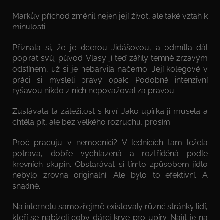
Markův příchod změnil nejen její život, ale také vztah k
minulosti.
Přiznala si, že je dcerou Jidášovou, a odmítla dál
popírat svůj původ. Vlasy jí teď zářily temně zrzavým
odstínem, už si je nebarvila načerno. Její kolegové v
práci si mysleli pravý opak: Podobně intenzivní
ryšavou nikdo z nich nepovažoval za pravou.
Zůstávala ta záležitost s krví. Jako upírka ji musela a
chtěla pít, ale bez velkého rozruchu, prosím.
Proč pracuju v nemocnici? V lednicích tam ležela
potrava, dobře vychlazená a roztříděná podle
krevních skupin. Obstarávat si tímto způsobem jídlo
nebylo zrovna originální. Ale bylo to efektivní. A
snadné.
Na internetu samozřejmě existovaly různé stránky lidí,
kteří se nabízeli coby dárci krve pro upíry. Najít je na