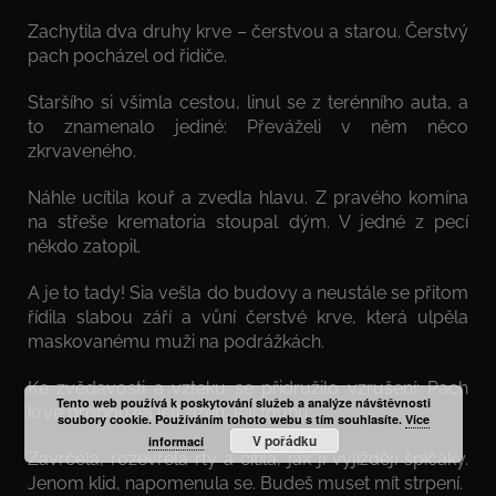
Zachytila dva druhy krve – čerstvou a starou. Čerstvý
pach pocházel od řidiče.
Staršího si všimla cestou, linul se z terénního auta, a
to znamenalo jediné: Převáželi v něm něco
zkrvaveného.
Náhle ucítila kouř a zvedla hlavu. Z pravého komína
na střeše krematoria stoupal dým. V jedné z pecí
někdo zatopil.
A je to tady! Sia vešla do budovy a neustále se přitom
řídila slabou září a vůní čerstvé krve, která ulpěla
maskovanému muži na podrážkách.
Ke zvědavosti a vzteku se přidružilo vzrušení: Pach
Tento web používá k poskytování služeb a analýze návštěvnosti
krve probouzel její žízeň, její touhu.
soubory cookie. Používáním tohoto webu s tím souhlasíte.
Více
V pořádku
informací
Zavrčela, rozevřela rty a cítila, jak jí vyjíždějí špičáky.
Jenom klid, napomenula se. Budeš muset mít strpení.