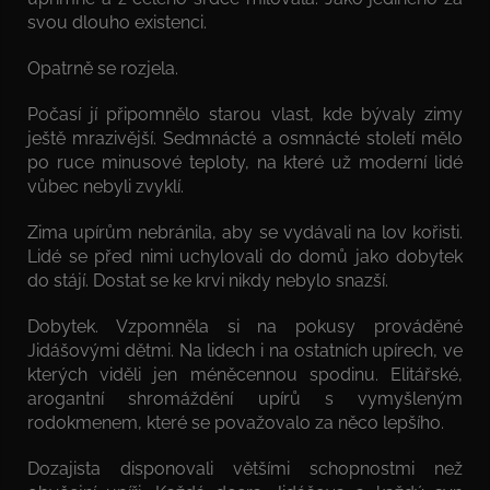
svou dlouho existenci.
Opatrně se rozjela.
Počasí jí připomnělo starou vlast, kde bývaly zimy
ještě mrazivější. Sedmnácté a osmnácté století mělo
po ruce minusové teploty, na které už moderní lidé
vůbec nebyli zvyklí.
Zima upírům nebránila, aby se vydávali na lov kořisti.
Lidé se před nimi uchylovali do domů jako dobytek
do stájí. Dostat se ke krvi nikdy nebylo snazší.
Dobytek. Vzpomněla si na pokusy prováděné
Jidášovými dětmi. Na lidech i na ostatních upírech, ve
kterých viděli jen méněcennou spodinu. Elitářské,
arogantní shromáždění upírů s vymyšleným
rodokmenem, které se považovalo za něco lepšího.
Dozajista disponovali většími schopnostmi než