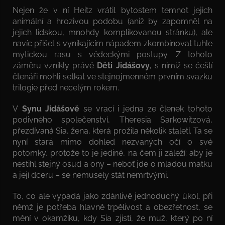
Nejen že v ní Heitz vrátil bytostem temnot jejich
animální a hrozivou podobu (aniž by zapomněl na
jejich lidskou, mnohdy komplikovanou stránku), ale
navíc přišel s vynikajícím nápadem zkombinovat tuhle
mytickou rasu s vědeckými postupy. Z tohoto
záměru vznikly právě
Děti Jidášovy
, s nimiž se čeští
čtenáři mohli setkat ve stejnojmenném prvním svazku
trilogie před necelým rokem.
V
Synu Jidášově
se vrací i jedna ze členek tohoto
podivného společenství, Theresia Sarkowitzová,
přezdívaná Sia, žena, která prožila několik staletí. Ta se
nyní stará mimo dohled nezvaných očí o své
potomky, protože to je jediné, na čem ji záleží: aby je
nestihl stejný osud a ony – neboť jde o mladou matku
a její dceru – se nemusely stát nemrtvými.
To, co ale vypadá jako zdánlivě jednoduchý úkol, při
němž je potřeba hlavně trpělivost a obezřetnost, se
mění v okamžiku, kdy Sia zjistí, že muž, který po ní