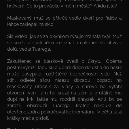
hněvem. Co to provádíte v mém městě? A kdo jste?
Maskovaný muž se přikrčil vedle dveří pro řidiče a
lehce zaklepal na sklo.
Sia viděla, jak se za okýnkem rýsuje hranatá tvář. Muž
se snažil v okolí něco rozeznat a nakonec stočil zrak
dolů, vedle Tuarega.
Zakuklenec se bleskově zvedl z úkrytu. Oběma
pěstmi vyrazil tabulku a udeřil řidiče do úst a do nosu;
muže zasypalo roztříštěné bezpečnostní sklo. Než
stihl odletět silou nárazu dozadu, popadl ho
maskovaný útočník za vlasy a surově ho vytáhl
otvorem ven. Tam ho srazil na zem a brutálně mu
dupl na krk, takže mu rozdrtil ohryzek. Aniž by se
zarazil, obkroužil Tuarega, krátce nakoukl do
otevřené zádi a pokračoval ke krematoriu. V běhu tasil
krátký meč a pistoli.