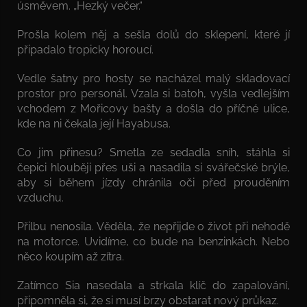
úsměvem. „Hezký večer.“
Prošla kolem něj a sešla dolů do sklepení, které jí
připadalo tropicky horoucí.
Vedle šatny pro hosty se nacházel malý skladovací
prostor pro personál. Vzala si batoh, vyšla vedlejším
vchodem z Mořicovy bašty a došla do příčné ulice,
kde na ni čekala její Hayabusa.
Co jim přinesu? Smetla ze sedadla sníh, stáhla si
čepici hlouběji přes uši a nasadila si svářečské brýle,
aby si během jízdy chránila oči před prouděním
vzduchu.
Přilbu nenosila. Věděla, že nepřijde o život při nehodě
na motorce. Uvidíme, co bude na benzinkách. Nebo
něco koupím až zítra.
Zatímco Sia nasedala a strkala klíč do zapalování,
připomněla si, že si musí brzy obstarat nový průkaz.