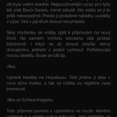
síti bylo velmi snadné. Nejpoužívanější výraz pro tyto
lidi zněl Black Swans, černé labutě. Ale zdálo se jí to
příliš nebezpečné. Přesto jí podobné nabídky uváděly
v úžas. Víra v její druh dosud nevymizela.
Siiny myšlenky se vrátily zpět k přípravám na nový
život. Na samém vrcholu seznamu stál průkaz
totožnosti, i když se až dosud snažila nervy
drásajícímu jednání s policií vyhnout. Potřebovala
novou identitu. Bude se cítit líp.
Jitka.
Upřeně hleděla na Hayabusu. Toto jméno jí dala v
roce 1670 matka, a tak se chtěla co nejdříve zase
jmenovat.
Jitka ze Schwarzhagenu.
Toto příjmení ponese v upomínce na muže, kterého
upřímně a z celého srdce milovala. Jako jediného za