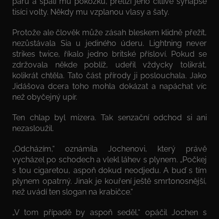
páru a spálí mu pokožku, přetíží jeho citlivé synapse
tisíci volty. Někdy mu vzplanou vlasy a šaty.
Protože ale člověk může zásah bleskem klidně přežít,
nezůstávala Sia u jediného úderu. Lightning never
strikes twice, říkalo jedno britské přísloví. Pokud se
zdržovala někde poblíž, udeřil vždycky tolikrát,
kolikrát chtěla. Tato část přírody ji poslouchala. Jako
Jidášova dcera toho mohla dokázat a napáchat víc
než obyčejný upír.
Ten chlap byl mizera. Tak senzační odchod si ani
nezasloužil.
„Odcházím,“ oznámila Jochenovi, který právě
vycházel po schodech a vlekl láhev s plynem. „Počkej
s tou cigaretou, aspoň dokud neodjedu. A buď s tím
plynem opatrný. Jinak je kouření ještě smrtonosnější,
než uvádí ten slogan na krabičce.“
„V tom případě by aspoň seděl,“ opáčil Jochen s