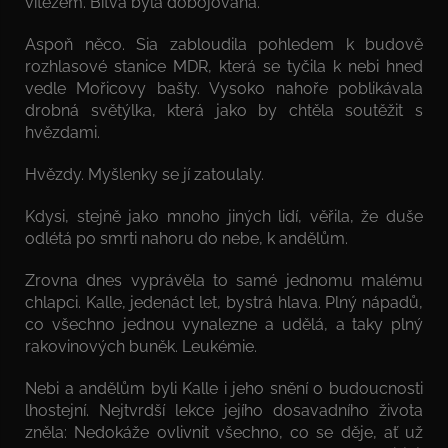
vítězem. Bitva byla dobojována.
Aspoň něco. Sia zabloudila pohledem k budově
rozhlasové stanice MDR, která se tyčila k nebi hned
vedle Mořicovy bašty. Vysoko nahoře poblikávala
drobná světýlka, která jako by chtěla soutěžit s
hvězdami.
Hvězdy. Myšlenky se jí zatoulaly.
Kdysi, stejně jako mnoho jiných lidí, věřila, že duše
odlétá po smrti nahoru do nebe, k andělům.
Zrovna dnes vyprávěla to samé jednomu malému
chlapci. Kalle, jedenáct let, bystrá hlava. Plný nápadů,
co všechno jednou vynalezne a udělá, a taky plný
rakovinových buněk. Leukémie.
Nebi a andělům byli Kalle i jeho snění o budoucnosti
lhostejní. Nejtvrdší lekce jejího dosavadního života
zněla: Nedokáže ovlivnit všechno, co se děje, ať už