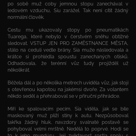
po sobě muž coby jemnou stopu zanechával v
ledovém vzduchu, Siu zarážel. Tak není cítit žádný
normální člověk.
Cestu mu ukazovaly stopy po pneumatikách
Tuarega, které nebylo v čerstvém sněhu obtížné
sledovat. VSTUP JEN PRO ZAMĚSTNANCE MĚSTA,
stálo na ceduli vedle brány. Sia muže následovala a
krátce si prohlédla spoustu zanechaných otisků.
Odhadovala, že terénní vůz tudy projížděl už
několikrát.
Běžela dál a po několika metrech uviděla vůz, jak stojí
s otevřenou kapotou na jakémsi dvoře. Za volantem
někdo seděl a přehraboval se v příruční přihrádce.
Míří ke spalovacím pecím. Sia viděla, jak se bíle
maskovaný muž plíží stíny k autu. Nezpůsoboval
takřka žádný hluk, navzdory svalnaté postavě se
pohyboval velmi mrštně. Nedělá to poprvé. Hodí se
to k jeho mundúru. Její zvědavost rostla spolu s