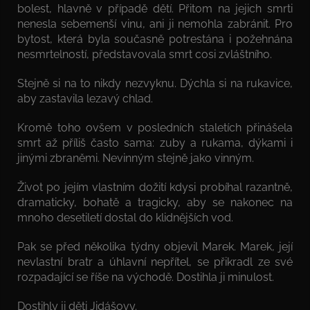
bolest, hlavně v případě dětí. Přitom na jejich smrti
nenesla sebemenší vinu, ani ji nemohla zabránit. Pro
bytost, která byla současně potrestána i požehnána
nesmrtelností, představovala smrt cosi zvláštního.
Stejně si na to nikdy nezvyknu. Dýchla si na rukavice,
aby zastavila lezavý chlad.
Kromě toho ovšem v posledních staletích přinášela
smrt až příliš často sama: zuby a rukama, dýkami i
jinými zbraněmi. Nevinným stejně jako vinným.
Život po jejím vlastním dožití kdysi probíhal razantně,
dramaticky, bohatě a tragicky, aby se nakonec na
mnoho desetiletí dostal do klidnějších vod.
Pak se před několika týdny objevil Marek. Marek, její
nevlastní bratr a úhlavní nepřítel, se přikradl ze své
rozpadající se říše na východě. Dostihla ji minulost.
Dostihly ji děti Jidášovy.