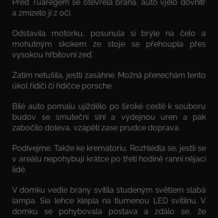
Před Tuaregem se otevřela brána, auto vjelo dovnitř
a zmizelo jí z očí.
Odstavila motorku, posunula si brýle na čelo a
mohutným skokem ze stoje se přehoupla přes
vysokou hřbitovní zeď.
Zatím netušila, jestli zasáhne. Možná přenechám tento
úkol řidiči či řidičce porsche.
Bílé auto pomalu ujíždělo po široké cestě k souboru
budov se smuteční síní a výdejnou uren a pak
zabočilo doleva, vzápětí zase prudce doprava.
Podívejme. Takže ke krematoriu. Rozhlédla se, jestli se
v areálu nepohybují krátce po třetí hodině ranní nějací
lidé.
V domku vedle brány svítila studeným světlem slabá
lampa. Sia lehce klepla na tlumenou LED svítilnu. V
domku se pohybovala postava a zdálo se, že