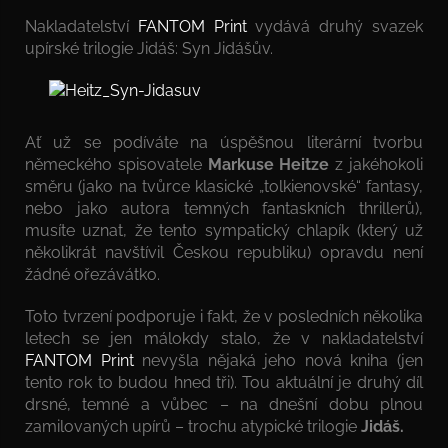
Nakladatelství
FANTOM Print
vydává druhý svazek
upírské trilogie Jidáš: Syn Jidášův.
Ať už se podíváte na úspěšnou literární tvorbu
německého spisovatele
Markuse Heitze
z jakéhokoli
směru (jako na tvůrce klasické „tolkienovské“ fantasy,
nebo jako autora temných fantaskních thrillerů),
musíte uznat, že tento sympatický chlapík (který už
několikrát navštívil Českou republiku) opravdu není
žádné ořezávátko.
Toto tvrzení podporuje i fakt, že v posledních několika
letech se jen málokdy stalo, že v nakladatelství
FANTOM Print
nevyšla nějaká jeho nová kniha (jen
tento rok to budou hned tři). Tou aktuální je druhý díl
drsné, temné a vůbec – na dnešní dobu plnou
zamilovaných upírů – trochu atypické trilogie
Jidáš.