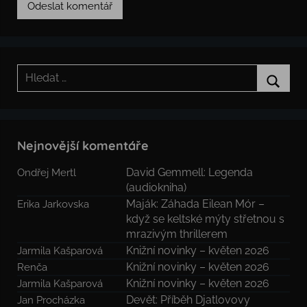
Hledat:
Hledat
Nejnovější komentáře
David Gemmell: Legenda
Ondřej Mertl
(audiokniha)
Maják: Záhada Eilean Mór –
Erika Jarkovska
když se keltské mýty střetnou s
mrazivým thrillerem
Knižní novinky – květen 2026
Jarmila Kašparová
Knižní novinky – květen 2026
Renča
Knižní novinky – květen 2026
Jarmila Kašparová
Devět: Příběh Djatlovovy
Jan Procházka