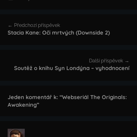
Navigace
Předchozí příspěvek
pro
Stacia Kane: Oči mrtvých (Downside 2)
příspěvek
Další příspěvek
Soutěž o knihu Syn Londýna – vyhodnocení
Jeden komentář k: “
Webseriál The Originals:
Awakening
”