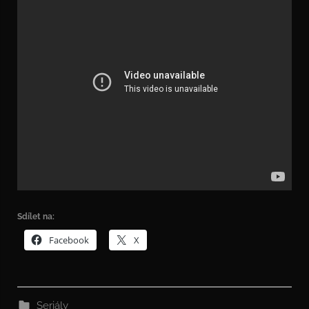
Sdílet na:
Facebook
X
Seriály