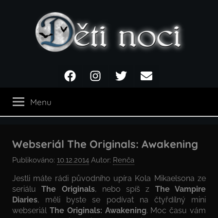
Přejít
k
obsahu
Děti
Facebook
Instagram
Twitter
Email
noci
Menu
Webseriál The Originals: Awakening
Publikováno:
10.12.2014
Autor:
Renča
Jestli máte rádi původního upíra Kola Mikaelsona ze
seriálu
The Originals
, nebo spíš z
The Vampire
Diaries
, měli byste se podívat na čtyřdílný mini
webseriál
The Originals: Awakening
. Moc času vám