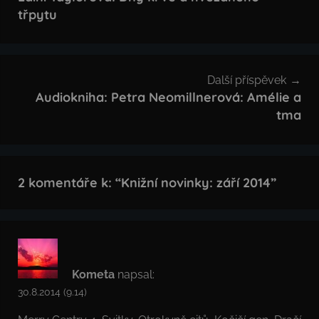
třpytu
příspěvek
Další příspěvek
Audiokniha: Petra Neomillnerová: Amélie a
tma
2 komentáře k: “
Knižní novinky: září 2014
”
Kometa
napsal:
30.8.2014 (9.14)