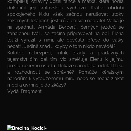
komplikují otravný učitel tance a matka, která hodlá
dokončit její královskou výchovu. Krátké období
spokojeného klidu však začnou narušovat útoky
zákeřných létajících ještěrů a dalších nepřátel. Válka je
na spadnutí. Armáda Berberů, černých jezdců se
zahalenou tváří, se začíná připravovat na boj. Elena
touží vyrazit s nimi, ale děvčata přece do války
nepatří. Jedině snad … kdyby o tom nikdo nevěděl?
Kolotoč nebezpečí, intrik, zrady a pradávných
tajemství čím dál tím víc směřuje Elenu k jejímu
předurčenému osudu. Dokáže čarodějka odolat tlaku
a rozhodnout se správně? Pomůže kéralským
národům k vytouženému míru, nebo se nechá zlákat
mocí a uvrhne je do zkázy?
Vydá: Fragment