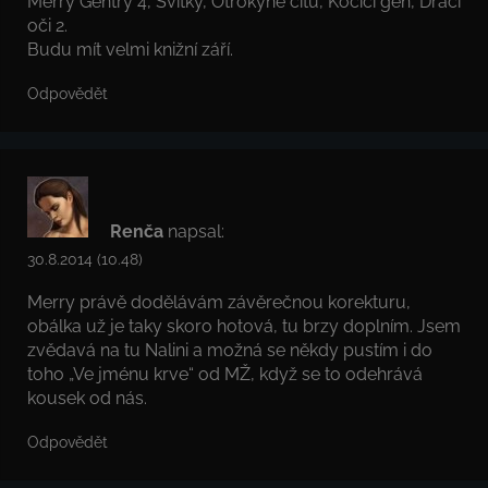
Merry Gentry 4, Svitky, Otrokyně citů, Kočičí gen, Dračí
oči 2.
Budu mít velmi knižní září.
Odpovědět
Renča
napsal:
30.8.2014 (10.48)
Merry právě dodělávám závěrečnou korekturu,
obálka už je taky skoro hotová, tu brzy doplním. Jsem
zvědavá na tu Nalini a možná se někdy pustím i do
toho „Ve jménu krve“ od MŽ, když se to odehrává
kousek od nás.
Odpovědět