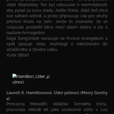
Jidáš Iškariotský. Ten byl odsouzen k nesmrtelnosti,
aby pykal za svou zradu Ježíše Krista. Jidáš teď chce
své selhání odčinit, a proto připravuje vše pro druhý
příchod Krista na zem. Jenže to znamená, že se
rozpoutá poslední bitva mezi silami dobra a zla a
nastane Armagedon.
Sága Sangvinisté navazuje na Krvavé evangelium a
opět spojuje vědu, mytologii a náboženství do
atraktivního a čtivého celku.
Vydá: BBart
Laurell K. Hamiltonová: Úder půlnoci (Merry Gentry
4)
Princezna Meredith, dědička Temného trůnu,
pracovala několik let jako soukromé očko v Los