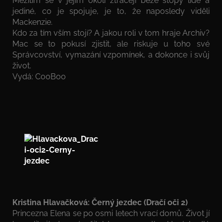
Mezitím se v jejím okolí ztrácejí beze stopy lidé a
jediné, co je spojuje, je to, že naposledy viděli
Mackenzie.
Kdo za tím vším stojí? A jakou roli v tom hraje Archiv?
Mac se to pokusí zjistit, ale riskuje u toho své
Správcovství, vymazání vzpomínek, a dokonce i svůj
život.
Vydá: CooBoo
Kristina Hlavačková: Černý jezdec (Dračí oči 2)
Princezna Elena se po osmi letech vrací domů. Život jí