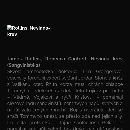
James Rollins, Rebecca Cantrell: Nevinná krev
(Sangvinisté 2)
Skvělá archeoložka doktorka Erin Grangerová,
vojenský forenzní expert seržant Jordan Stone a kněz
z Vatikánu otec Rhun Korza musí chránit chlapce
Tommyho – vtěleného anděla. Této trojici z proroctví
– Vědmě, Vojákovi a rytíři Kristovu – pomáhají
členové řádu sangvinistů, nemrtvých napůl svatých a
napůl zatracených mnichů. Boj s nepřáteli, kteří se
snaží Tommyho unést, se přesto zdá nad jejich síly.
Do čela protivníků – tajné společnosti Belial, jíž
pomáhají zabijáčtí netvoři bez duše – se totiž postavil