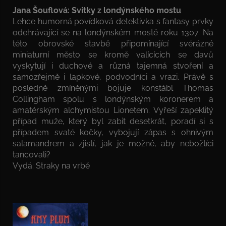
Jana Šouflová: Svitky z londýnského mostu
Lehce humorná povídková detektivka s fantasy prvky
odehrávající se na londýnském mostě roku 1307. Na
této obrovské stavbě připomínající svérázné
miniaturní město se kromě valícících se davů
vyskytují i duchové a různá tajemná stvoření a
samozřejmě i lapkové, podvodníci a vrazi. Právě s
posledně zmíněnými bojuje konstábl Thomas
Collingham spolu s londýnským koronerem a
amatérským alchymistou Lionetem. Vyřeší zapeklitý
případ muže, který byl zabit desetkrát, poradí si s
případem svaté kočky, vybojují zápas s ohnivým
salamandrem a zjistí, jak je možné, aby nebožtíci
tancovali?
Vydá: Straky na vrbě