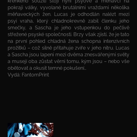
křehkého soužití stojí nyní psyové a měňavci na
pokraji války, vyvolané brutálními vraždami několika
měňaveckých žen. Lucas je odhodlán nalézt mezi
psyi vraha, který chladnokrevně zabil členku jeho
smečky, a Sascha je jeho vstupenkou do pečlivě
střežené psyské společnosti. Brzy však zjistí, že je tato
na první pohled chladná žena schopna intenzivních
prožitků – což silně přitahuje zvíře v jeho nitru. Lucas
a Sascha jsou lapeni mezi dvěma znesvářenými světy
a musejí oba zůstat věrni tomu, kým jsou – nebo vše
obětovat a okusit temné pokušení…
Vydá: FantomPrint