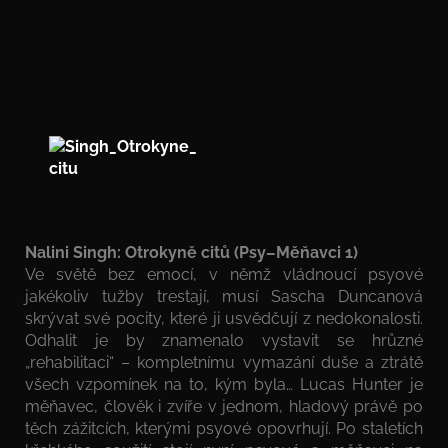
Nalini Singh: Otrokyně citů (Psy–Měňavci 1)
Ve světě bez emocí, v němž vládnoucí psyové
jakékoliv tužby trestají, musí Sascha Duncanová
skrývat své pocity, které ji usvědčují z nedokonalosti.
Odhalit je by znamenalo vystavit se hrůzné
„rehabilitaci“ – kompletnímu vymazání duše a ztrátě
všech vzpomínek na to, kým byla… Lucas Hunter je
měňavec, člověk i zvíře v jednom, hladový právě po
těch zážitcích, kterými psyové opovrhují. Po staletích