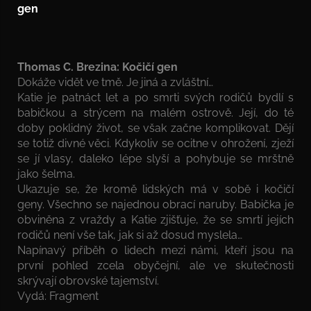
Thomas C. Brezina: Kočičí gen
Dokáže vidět ve tmě. Je jiná a zvláštní…
Katie je patnáct let a po smrti svých rodičů bydlí s
babičkou a strýcem na malém ostrově. Její, do té
doby poklidný život, se však začne komplikovat. Dějí
se totiž divné věci. Kdykoliv se ocitne v ohrožení, zježí
se jí vlasy, daleko lépe slyší a pohybuje se mrštně
jako šelma.
Ukazuje se, že kromě lidských má v sobě i kočičí
geny. Všechno se najednou obrací naruby. Babička je
obviněna z vraždy a Katie zjišťuje, že se smrtí jejích
rodičů není vše tak, jak si až dosud myslela…
Napínavý příběh o lidech mezi námi, kteří jsou na
první pohled zcela obyčejní, ale ve skutečnosti
skrývají obrovské tajemství.
Vydá: Fragment