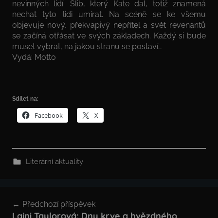
nevinných lidí. Slib, který Kate dal, totiž znamená
nechat tyto lidi umírat. Na scéně se ke všemu
objevuje nový, překvapivý nepřítel a svět revenantů
se začíná otřásat ve svých základech. Každý si bude
muset vybrat, na jakou stranu se postaví…
Vydá: Motto
Sdílet na:
Facebook
X
Literární aktuality
Navigace
Předchozí příspěvek
pro
Laini Taylorová: Dny krve a hvězdného