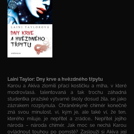
Laini Taylor: Dny krve a hvězdného třpytu
Karou a Akiva zlomili přací kostičku a mlha, v které
modrovlasá, talentovaná a tak trochu záhadná
studentka pražské výtvarné školy dosud žila, se jako
zázrakem rozplynula. Chráněnkyně chimér konečně
zná svou minulost, ví, kým je, ale také ví, že ten,
kterého miluje, je nepřítel a zrádce… Nepřítel jejího
národa – národa chimér. Jak moc se nechá Karou
ovládnout touhou po pomstě? Zaslouží si Akiva její