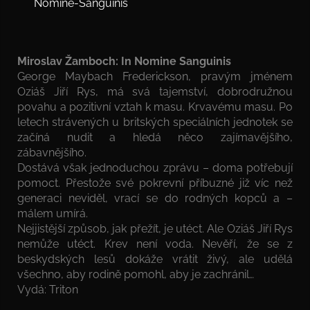
Miroslav Žamboch: In Nomine Sanguinis
George Maybach Frederickson, pravým jménem
Oziáš Jiří Rys, má svá tajemství, dobrodružnou
povahu a pozitivní vztah k masu. Krvavému masu. Po
letech strávených u britských speciálních jednotek se
začíná nudit a hledá něco zajímavějšího,
zábavnějšího.
Dostává však jednoduchou zprávu – doma potřebují
pomoct. Přestože své pokrevní příbuzné již víc než
generaci neviděl, vrací se do rodných kopců a –
málem umírá.
Nejjistější způsob, jak přežít, je utéct. Ale Oziáš Jiří Rys
nemůže utéct. Krev není voda. Nevěří, že se z
beskydských lesů dokáže vrátit živý, ale udělá
všechno, aby rodině pomohl, aby je zachránil…
Vydá: Triton