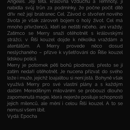
Angeles. Její teta, královna Vzduchu a Temnoty, jí
nabídla svůj trůn za podmínky, že počne počít dítě
dřív než její bratranec Cel. Závod o stvoření nového
života je však zároveň bojem o holý život. Cel má
mnoho přívrženců, kteří se neštítí ničeho, ani vraždy.
Zatímco se Merry snaží otěhotnět s královskými
strážci, v Říši kouzel dojde k několika vraždám a
atentátům. A Merry provede něco dosud
neslýchaného – přizve k vyšetřování do Říše kouzel
lidskou policii.
Merry je potomek pěti bohů plodnosti, přesto se jí
zatím nedaří otěhotnět. Je nucena přizvat do svého
lože i muže, jejichž loajalitou si není jistá. Bohyně však
využívá Merry pro své vlastní plány a s každým
dalším Mereditiným milováním se probouzí dlouho
zapomenutá magie, která nejenže posiluje schopnosti
jejích milenců, ale mění i celou Říši kouzel. A to se
nemusí všem líbit.
Vydá: Epocha