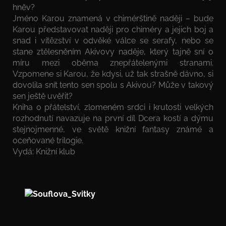
hněv?
Jméno Karou znamená v chimérštině naději – bude
Karou představovat naději pro chiméry a jejich boj a
snad i vítězství v odvěké válce se serafy, nebo se
stane ztělesněním Akivovy naděje, který tajně sní o
míru mezi oběma znepřátelenými stranami.
Vzpomene si Karou, že kdysi, už tak strašně dávno, si
dovolila snít tento sen spolu s Akivou? Může v takový
sen ještě uvěřit?
Kniha o přátelství, zlomeném srdci i krutosti velkých
rozhodnutí navazuje na první díl Dcera kostí a dýmu
stejnojmenné, ve světě knižní fantasy známé a
oceňované trilogie.
Vydá: Knižní klub