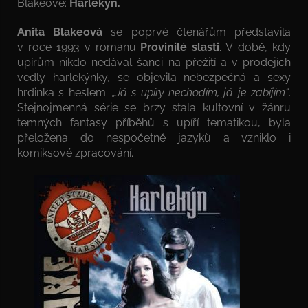
Blakeové:
Harlekýn.
Anita Blakeová
se poprvé čtenářům představila
v roce 1993 v románu
Provinilé slasti
. V době, kdy
upírům nikdo nedával šanci na přežití a v prodejích
vedly harlekýnky, se objevila nebezpečná a sexy
hrdinka s heslem:
„Já s upíry nechodím, já je zabíjím“
.
Stejnojmenná série se brzy stala kultovní v žánru
temných fantasy příběhů s upíří tematikou, byla
přeložena do nespočetně jazyků a vzniklo i
komiksové zpracování.