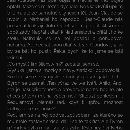
Jean-Claude nás oba objal a Nathaniel mu objetí
oplatil, takže se mi těžce dýchalo. Ne však kvůli upířím
trikům, ale ze samotné síly jejich těl. Jean-Claude se
uvolnil a Nathaniel ho napodobil. Jean-Claude nás
přesunul k okraji stolu. Opřel se o něj a přitiskl si mě k
sobě zády. Napřáhl dlaň k Nathanielovi a přitáhl ho ke
stolu. Nathaniel se na něj posadil a pohupoval
nohama. Ale nechal svou dlaň v Jean-Claudově, jako
by se bál ho pustit. Řekla bych, že to jsme se báli
všichni.
„Co myslíš tím šílenstvím?“ zeptala jsem se.
„Vyšukali jsme si mozky z hlavy, zlatíčko,“ odpověděl.
Snažila jsem se vymyslet zdvořilý způsob, jak to říct.
Byron se zasmál. „Ten výraz ve tvé tváři, Anito. Ano,
sex je naší přirozeností a provozujeme ho hodně, ale
chceš přitom mít na výběr, ne?“ Sklouzl pohledem k
Requiemovi. „Nemáš rád, když ti upřou možnost
volby, že ne, milánku?“
Requiem se na něj podíval způsobem, ze kterého se
mu mělo zastavit srdce, dá-li se to tak říct. Ale Byron
už mrtvý byl a mrtví jsou z tužšího těsta než živí. Nebo