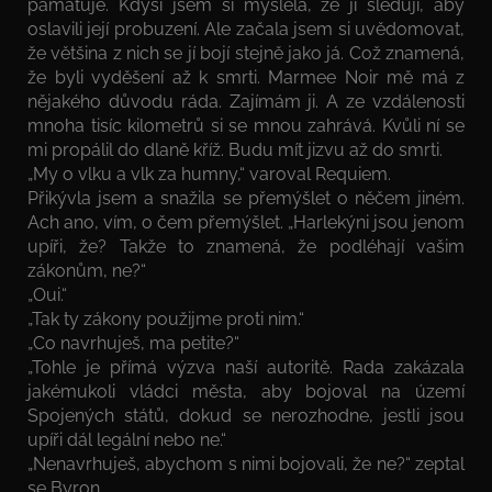
pamatuje. Kdysi jsem si myslela, že ji sledují, aby
oslavili její probuzení. Ale začala jsem si uvědomovat,
že většina z nich se jí bojí stejně jako já. Což znamená,
že byli vyděšení až k smrti. Marmee Noir mě má z
nějakého důvodu ráda. Zajímám ji. A ze vzdálenosti
mnoha tisíc kilometrů si se mnou zahrává. Kvůli ní se
mi propálil do dlaně kříž. Budu mít jizvu až do smrti.
„My o vlku a vlk za humny,“ varoval Requiem.
Přikývla jsem a snažila se přemýšlet o něčem jiném.
Ach ano, vím, o čem přemýšlet. „Harlekýni jsou jenom
upíři, že? Takže to znamená, že podléhají vašim
zákonům, ne?“
„Oui.“
„Tak ty zákony použijme proti nim.“
„Co navrhuješ, ma petite?“
„Tohle je přímá výzva naší autoritě. Rada zakázala
jakémukoli vládci města, aby bojoval na území
Spojených států, dokud se nerozhodne, jestli jsou
upíři dál legální nebo ne.“
„Nenavrhuješ, abychom s nimi bojovali, že ne?“ zeptal
se Byron.