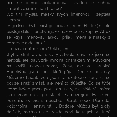
nimi nebudeme spolupracovat, snadno se mohou
změnit ve smrtelnou hrozbu.“
„Co tím myslíš, masky svých jmenovců?“ zeptala
jsem se.
„V jednu chvíli existuje pouze jeden Harlekýn, ale
existují další Harlekýni jako název celé skupiny. Ať už
se kdysi jmenovali jakkoli, přijali jména a masky z
commedia dell’arte.“
„To označení neznám,“ řekla jsem.
„Byl to druh divadla, který vzkvétal dřív, než jsem se
narodil, ale dal vznik mnoha charakterům. Původně
na jevišti nevystupovaly ženy, ale ve skupině
Harlekýnů jsou tací, kteří přijali ženské postavy.
Můžeme hádat, zda jsou to skutečně ženy či se
pouze snaží zmást, ale není to důležité. Co se týče
jednotlivých jmen, jsou jich tucty, ale některá jména
jsou známá už po staletí: samozřejmě Harlekýn,
Punchinello, Scaramouche, Pierot nebo Pierretta,
Kolombína, Hanswurst, Il Dottore. Můžou být tucty
dalších, možná i sto. Nikdo neví, kolik jich v tlupě