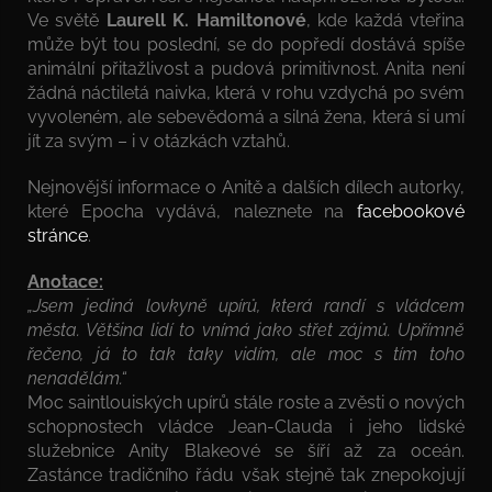
Ve světě
Laurell K. Hamiltonové
, kde každá vteřina
může být tou poslední, se do popředí dostává spíše
animální přitažlivost a pudová primitivnost. Anita není
žádná náctiletá naivka, která v rohu vzdychá po svém
vyvoleném, ale sebevědomá a silná žena, která si umí
jít za svým – i v otázkách vztahů.
Nejnovější informace o Anitě a dalších dílech autorky,
které Epocha vydává, naleznete na
facebookové
stránce
.
Anotace:
„Jsem jediná lovkyně upírů, která randí s vládcem
města. Většina lidí to vnímá jako střet zájmů. Upřímně
řečeno, já to tak taky vidím, ale moc s tím toho
nenadělám.“
Moc saintlouiských upírů stále roste a zvěsti o nových
schopnostech vládce Jean-Clauda i jeho lidské
služebnice Anity Blakeové se šíří až za oceán.
Zastánce tradičního řádu však stejně tak znepokojují