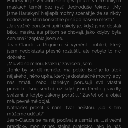
Harlekýnů je. Většinou se objeví pouze v černobílých
maskách téměř bez rysů. Jednoduše řeknou: ‚My
jsme Harlekýni.‘ Nejlepší možný scénář je, že se nikdy
nedozvíme, kteří konkrétně přišli do našeho města.“
„Jak vážné porušení upíří etikety je, když jsme dostali
bílou masku, ale přitom se chovají, jako kdyby byla
červená?“ zeptala jsem se.
Jean-Claude a Requiem si vyměnili pohled, který
jsem nedokázala přesně rozluštit, ale nebylo to nic
dobrého.
„Mluvte se mnou, ksakru,“ zavrčela jsem.
„Tohle by se dít nemělo, ma petite. Buď je to útok
nějakého jiného upíra, který je dostatečně mocný, aby
nás zmátl, nebo Harlekýni porušují svá vlastní
pravidla. Jsou smrtící, už když jsou těmito pravidly
svázaní, a kdyby zákony porušili…“ Zavřel oči a objal
mě, pevně mě objal.
Nathaniel přešel k nám, tvář nejistou. „Co s tím
můžeme udělat?“
Jean-Claude se na něj podíval a usmál se. „Jsi velmi
praktický, mon minet, stejně praktický, jako je náš