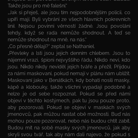
Takže jsou pro mě falešní.“
„Jak si přeješ, ale jsou tím nejpodobnějším policii, co
upíři mají. Byli vybráni ze všech hlavních pokrevních
linií. Nejsou povinni věrností žádné. Jsou povoláni
tehdy, když se rada nemůže shodnout. A teď se
nemůže shodnout na mně, na nás.“
„Co přesně dělají?“ zeptal se Nathaniel.
„Převleky a lsti jsou jejich denním chlebem. Jsou to
nájemní vrazi, špioni nejvyššího řádu. Nikdo neví, kdo
jsou. Nikdo nikdy neviděl jejich tváře a přežil. Přijdou
za námi maskovaní, pokud nemají v plánu nám ublížit.
Maskovaní jako v Benátkách, kdy bohatí nosili masky,
kápě a klobouky, takže všichni vypadají podobně a
nelze je od sebe rozpoznat. Pokud se před námi
objeví v těchto kostýmech, pak tu jsou pouze proto,
aby pozorovali. Pokud se objeví v maskách svých
jmenovců, pak můžou nastat obě možnosti. Buď nás
mohou pouze pozorovat, nebo nás budou chtít zabít.
Budou mít na sobě masky svých jmenovců, jak aby
skryli svou tvář, tak aby nám dali najevo, že pokud s