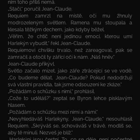
ním toho příliš nemá.
„Stačí,“ poručil Jean-Claude.
Requiem zamrzl na místě, oči mu žhnuly
modrozeleným světlem. Ramena mu stoupala a
klesala těžkým dechem, jako kdyby běžel.
„Věřím, že chtíč není jedinou emocí, kterou umí
Harlekýn vybudit,“ řekl Jean-Claude.
Requiemovi chvilku trvalo, než zareagoval, pak se
zamračil a otočil ty zářící oči k nám. „Náš hněv.“
Jean-Claude přikývl.
Světlo začalo mizet, jako záře ztrácející se ve vodě.
„Co budeme dělat, Jean-Claude? Pokud nedodržují
svá vlastní pravidla, tak jsme odsouzeni ke zkáze.“
„Požádám o schůzku s nimi,“ prohlásil.
„Cože to uděláš?“ zeptal se Byron lehce pisklavým
hlasem.
„Požádám o schůzku mezi nimi a námi.“
„Nevyhledáváš Harlekýny, Jean-Claude,“ nesouhlasil
Requiem. „Skrýváš se, schováváš v trávě, modlíš se,
aby tě minuli. Nezveš je blíž.“
„Harlekýni jsou čestní. To, co se děje, není počestné