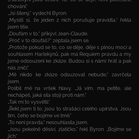
chování.“
„Jsi šílený,“ vydechl Byron.
„Myslíš si, že jeden z nich porušuje pravidla,“ řekla
jsem tiše.
„Doufám v to,“ přikývl Jean-Claude.
„Proč v to doufáš?“ zeptala jsem se.
„Protože pokud se to, co se děje, děje s plnou mocí a
souhlasem Harlekýnů, pak má Requiem pravdu a my
jsme odsouzeni ke zkáze. Budou si s námi hrát a pak
nás zničí.“
„Mě nikdo ke zkáze odsuzovat nebude,“ zavrčela
jsem.
Políbil mě na vršek hlavy. „Já vím, ma petite, ale
nechápeš, jaká síla stojí proti nám.“
„Tak mi to vysvětli.“
„Řekl jsem ti to, jsou to strašáci celého upírstva. Jsou
tím, čeho se bojíme ve tmě.“
„To není pravda,“ nesouhlasila jsem.
„Jsou pekelně děsiví, zlatíčko,“ řekl Byron. „Bojíme se
jich.“