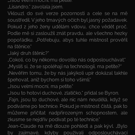
„Jsou velmi mocní, ma petite.“
„Lisandro,“ zavolala jsem.
Vklouzl do své verze pozornosti a cele se na mě
soustředil. V jeho tmavých očích byl jasný požadavek.
Pokud z jeho ženy udělám vdovu, chce vědět proč.
Podle mě si zasloužil znát pravdu, ale všechno hezky
popořádku. „Potřebuju, abys tuhle místnost prověřil
na štěnice.“
„Jaký druh štěnic?“
„Cokoli, co by někomu dovolilo nás odposlouchávat.“
„Myslíš si, že se spoléhají na technologii, ma petite?“
„Nevěřím tomu, že by nás jakýkoli upír dokázal takhle
špehovat, aniž bychom si toho všimli.“
„Jsou velmi mocní, ma petite.“
„Jsou to hotoví duchové, zlatíčko,“ přidal se Byron.
„Fajn, jsou to duchové, ale nic nám neudělá, když se
podíváme po technice. Pokud je místnost čistá, pak to
můžeme přičítat nadpřirozeným schopnostem, ale
zkusme se nejdřív podívat po té technice.“
Jean-Claude na mě dlouze pohlédl a pak kývl. „Bylo
by zajímavé, kdyby používali odposlouchávací