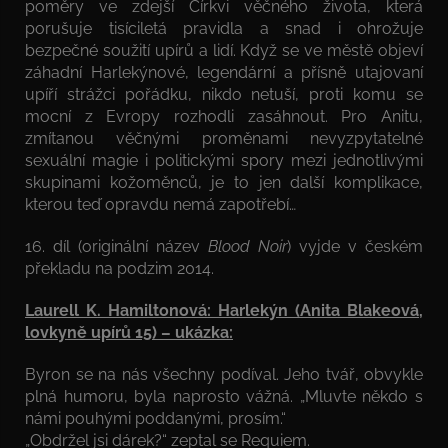
poměry ve zdejší Církvi věčného života, která
porušuje tisíciletá pravidla a snad i ohrožuje
bezpečné soužití upírů a lidí. Když se ve městě objeví
záhadní Harlekýnové, legendární a přísně utajovaní
upíří strážci pořádku, nikdo netuší, proti komu se
mocní z Evropy rozhodli zasáhnout. Pro Anitu,
zmítanou věčnými proměnami nevyzpytatelné
sexuální magie i politickými spory mezi jednotlivými
skupinami kožoměnců, je to jen další komplikace,
kterou teď opravdu nemá zapotřebí…
16. díl (originální název
Blood Noir
) vyjde v českém
překladu na podzim 2014.
Laurell K. Hamiltonová: Harlekýn (Anita Blakeová,
lovkyně upírů 15) – ukázka:
Byron se na nás všechny podíval. Jeho tvář, obvykle
plná humoru, byla naprosto vážná. „Mluvte někdo s
námi pouhými poddanými, prosím.“
„Obdržel jsi dárek?“ zeptal se Requiem.