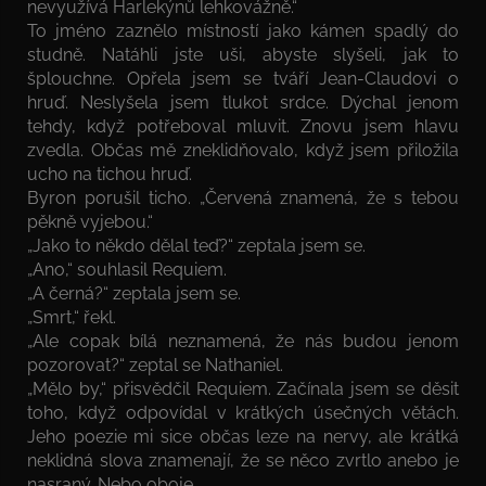
nevyužívá Harlekýnů lehkovážně.“
To jméno zaznělo místností jako kámen spadlý do
studně. Natáhli jste uši, abyste slyšeli, jak to
šplouchne. Opřela jsem se tváří Jean-Claudovi o
hruď. Neslyšela jsem tlukot srdce. Dýchal jenom
tehdy, když potřeboval mluvit. Znovu jsem hlavu
zvedla. Občas mě zneklidňovalo, když jsem přiložila
ucho na tichou hruď.
Byron porušil ticho. „Červená znamená, že s tebou
pěkně vyjebou.“
„Jako to někdo dělal teď?“ zeptala jsem se.
„Ano,“ souhlasil Requiem.
„A černá?“ zeptala jsem se.
„Smrt,“ řekl.
„Ale copak bílá neznamená, že nás budou jenom
pozorovat?“ zeptal se Nathaniel.
„Mělo by,“ přisvědčil Requiem. Začínala jsem se děsit
toho, když odpovídal v krátkých úsečných větách.
Jeho poezie mi sice občas leze na nervy, ale krátká
neklidná slova znamenají, že se něco zvrtlo anebo je
nasraný. Nebo oboje.