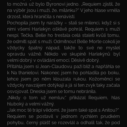
to možná už bylo Byronovi jedno. „Requiem zjistil, že
na výběr jsou i muži, že, milánku?“ V jeho hlase vrněla
drzost, která hraničila s nenávistí.
Pochopila jsem ty narážky – stali se milenci, když si s
nimi všemi Harlekýn ošklivě pohrál. Requiem s muži
nespí. Tečka. Belle ho trestala celá staletí kvůli tomu,
že odmítl spát s muži. Odmítnout Belle Morte cokoli je
vždycky špatný nápad, takže to své ne myslel
opravdu vážně. Někdo ve skupině Harlekýnů byl
velmi dobrý v ovládání emocí. Děsivě dobrý.
Přitáhla jsem si Jean-Claudovu paži blíž a napřáhla se
k Na­ thanielovi. Nakonec jsem ho pohladila po boku,
lehce jsem po něm klouzala rukou. Kožoměnci se
vždycky navzájem dotýkají a já si ten zvyk taky začala
osvojovat. Dneska jsem se tomu nebránila.
„Nikdy o tom už nemluv,“ přikázal Requiem, hlas
hluboký a velmi vážný.
„Jak moc tě trápí vědomí, že jsem také spal s Anitou?“
Requiem se postavil v jednom rychlém prudkém
pohybu, černý plášť se rozevlál a odhalil tak, že pod