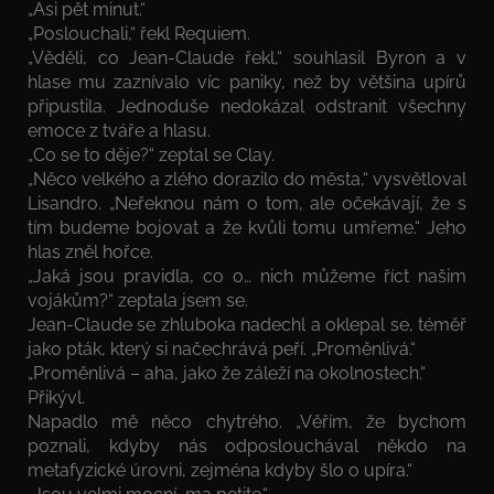
„Asi pět minut.“
„Poslouchali,“ řekl Requiem.
„Věděli, co Jean-Claude řekl,“ souhlasil Byron a v
hlase mu zaznívalo víc paniky, než by většina upírů
připustila. Jednoduše nedokázal odstranit všechny
emoce z tváře a hlasu.
„Co se to děje?“ zeptal se Clay.
„Něco velkého a zlého dorazilo do města,“ vysvětloval
Lisandro. „Neřeknou nám o tom, ale očekávají, že s
tím budeme bojovat a že kvůli tomu umřeme.“ Jeho
hlas zněl hořce.
„Jaká jsou pravidla, co o… nich můžeme říct našim
vojákům?“ zeptala jsem se.
Jean-Claude se zhluboka nadechl a oklepal se, téměř
jako pták, který si načechrává peří. „Proměnlivá.“
„Proměnlivá – aha, jako že záleží na okolnostech.“
Přikývl.
Napadlo mě něco chytrého. „Věřím, že bychom
poznali, kdyby nás odposlouchával někdo na
metafyzické úrovni, zejména kdyby šlo o upíra.“