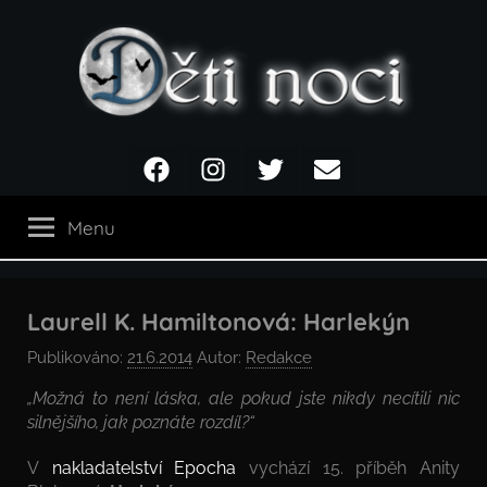
Přejít
k
obsahu
Děti
Facebook
Instagram
Twitter
Email
noci
Menu
Laurell K. Hamiltonová: Harlekýn
Publikováno:
21.6.2014
Autor:
Redakce
„Možná to není láska, ale pokud jste nikdy necítili nic
silnějšího, jak poznáte rozdíl?“
V
nakladatelství Epocha
vychází 15. příběh Anity