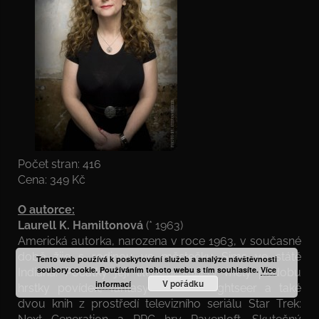
Počet stran: 416
Cena: 349 Kč
O autorce:
Laurell K. Hamiltonová
(* 1963)
Americká autorka, narozena v roce 1963, v současné
době žije s rodinou ve městečku Sims ve státě
Tento web používá k poskytování služeb a analýze návštěvnosti
soubory cookie. Používáním tohoto webu s tím souhlasíte.
Více
Indiana. Počátky její literární kariéry měly podobu
V pořádku
informací
hrstky povídek, fantasy románu Nightseer a také
dvou knih z prostředí televizního seriálu Star Trek: