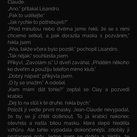
Claude.
„Ano,“ přitakal Lisandro.
„Pak to udělejte.“
„Jak rychle to potřebuješ?“
„Před minutou nebo dvěma jsme řekli, že se s nimi
chceme setkat, a pak dorazila maska s pozváním,“
řekla jsem.
„Aha, takže včera bylo pozdě,“ pochopil Lisandro.
„Tak nějak,“ souhlasila jsem.
Přikývl. „Zavolám si.“ U dveří zaváhal. „Přidělím někoho
ke dveřím a použiju telefon mimo klub.“
„Dobrý nápad,“ přikývla jsem.
„O ty se snažím.“ A odešel.
„Kam mám dát tohle?“ zeptal se Clay a pozvedl
krabici.
„Dej to na stůl k té druhé, řekla bych.“
Položil ji vedle první masky. Jean-Claude nevypadal,
že by se jí chtěl dotknout. To já krabici nakonec
otevřela a našla bílou masku, která slepě hleděla
vzhůru. Ale tahle vypadala dokončenější, zdobily ji
pozlacené noty. Jedné jsem se dotkla a zjistila, že