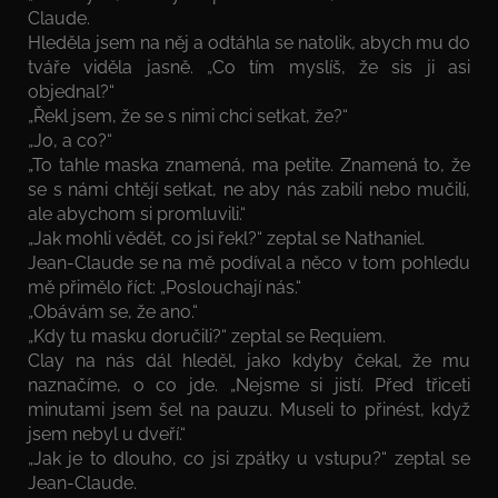
Claude.
Hleděla jsem na něj a odtáhla se natolik, abych mu do
tváře viděla jasně. „Co tím myslíš, že sis ji asi
objednal?“
„Řekl jsem, že se s nimi chci setkat, že?“
„Jo, a co?“
„To tahle maska znamená, ma petite. Znamená to, že
se s námi chtějí setkat, ne aby nás zabili nebo mučili,
ale abychom si promluvili.“
„Jak mohli vědět, co jsi řekl?“ zeptal se Nathaniel.
Jean-Claude se na mě podíval a něco v tom pohledu
mě přimělo říct: „Poslouchají nás.“
„Obávám se, že ano.“
„Kdy tu masku doručili?“ zeptal se Requiem.
Clay na nás dál hleděl, jako kdyby čekal, že mu
naznačíme, o co jde. „Nejsme si jistí. Před třiceti
minutami jsem šel na pauzu. Museli to přinést, když
jsem nebyl u dveří.“
„Jak je to dlouho, co jsi zpátky u vstupu?“ zeptal se
Jean-Claude.