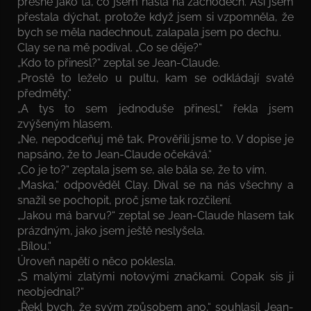
přesně jako ta, co jsem našla na záchodech. Asi jsem
přestala dýchat, protože když jsem si vzpomněla, že
bych se měla nadechnout, zalapala jsem po dechu.
Clay se na mě podíval. „Co se děje?“
„Kdo to přinesl?“ zeptal se Jean-Claude.
„Prostě to leželo u pultu, kam se odkládají svaté
předměty.“
„A tys to sem jednoduše přinesl,“ řekla jsem
zvýšeným hlasem.
„Ne, nepodceňuj mě tak. Prověřili jsme to. V dopise je
napsáno, že to Jean-Claude očekává.“
„Co je to?“ zeptala jsem se, ale bála se, že to vím.
„Maska,“ odpověděl Clay. Díval se na nás všechny a
snažil se pochopit, proč jsme tak rozčilení.
„Jakou má barvu?“ zeptal se Jean-Claude hlasem tak
prázdným, jako jsem ještě neslyšela.
„Bílou.“
Úroveň napětí o něco poklesla.
„S malými zlatými notovými značkami. Copak sis ji
neobjednal?“
„Řekl bych, že svým způsobem ano,“ souhlasil Jean-