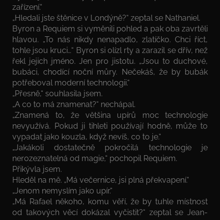
zařízení.“
„Hledali jste štěnice v Londýně?“ zeptal se Nathaniel.
Byron a Requiem si vyměnili pohled a pak oba zavrtěli
hlavou. „To nás nikdy nenapadlo, zlatíčko. Chci říct,
tohle jsou kruci…“ Byron si olízl rty a zarazil se dřív, než
řekl jejich jméno. Jen pro jistotu. „Jsou to duchové,
bubáci, chodící noční můry. Nečekáš, že by bubák
potřeboval moderní technologii.“
„Přesně,“ souhlasila jsem.
„A co to má znamenat?“ nechápal.
„Znamená to, že většina upírů moc technologie
nevyužívá. Pokud ji tihleti používají hodně, může to
vypadat jako kouzla, když nevíš, co to je.“
„Jakákoli dostatečně pokročilá technologie je
nerozeznatelná od magie,“ pochopil Requiem.
Přikývla jsem.
Hleděl na mě. „Má večernice, jsi plná překvapení.“
„Jenom nemyslím jako upír.“
„Má Rafael někoho, komu věří, že by tuhle místnost
od takových věcí dokázal vyčistit?“ zeptal se Jean-