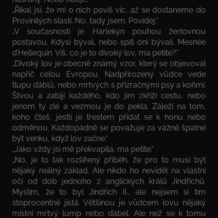
„Říkal jsi, že mi o nich povíš víc, až se dostaneme do
Provinilých slastí. No, tady jsem. Povídej.“
„V současnosti je Harlekýn pouhou žertovnou
postavou. Kdysi býval, nebo spíš oni bývali, Mesnée
d’Hellequin. Víš, co je to divoký lov, ma petite?“
„Divoký lov je obecně známý vzor, který se objevoval
napříč celou Evropou. Nadpřirozený vůdce vede
tlupu ďáblů, nebo mrtvých s přízračnými psy a koňmi.
Štvou a zabijí každého, kdo jim zkříží cestu, nebo
jenom ty zlé a vezmou je do pekla. Záleží na tom,
koho čteš, jestli je trestem přidat se k honu nebo
odměnou. Každopádně se považuje za vážně špatné
být venku, když lov začne.“
„Jako vždy jsi mě překvapila, ma petite.“
„No, je to tak rozšířený příběh, že pro to musí být
nějaký reálný základ. Ale nikdo ho neviděl na vlastní
oči od dob jednoho z anglických králů Jindřichů.
Myslím, že to byl Jindřich II., ale nejsem si tím
stoprocentně jistá. Většinou je vůdcem lovu nějaký
místní mrtvý lump nebo ďábel. Ale než se k tomu