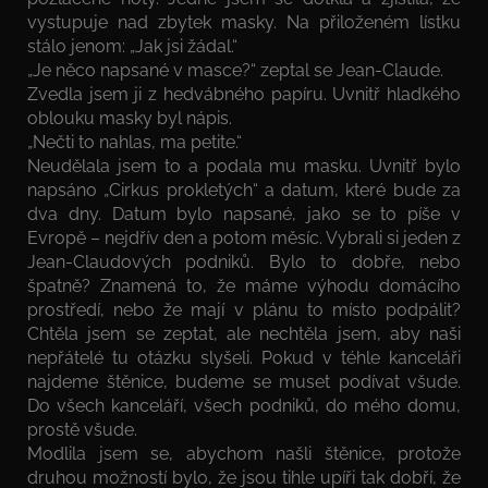
vystupuje nad zbytek masky. Na přiloženém lístku
stálo jenom: „Jak jsi žádal.“
„Je něco napsané v masce?“ zeptal se Jean-Claude.
Zvedla jsem ji z hedvábného papíru. Uvnitř hladkého
oblouku masky byl nápis.
„Nečti to nahlas, ma petite.“
Neudělala jsem to a podala mu masku. Uvnitř bylo
napsáno „Cirkus prokletých“ a datum, které bude za
dva dny. Datum bylo napsané, jako se to píše v
Evropě – nejdřív den a potom měsíc. Vybrali si jeden z
Jean-Claudových podniků. Bylo to dobře, nebo
špatně? Znamená to, že máme výhodu domácího
prostředí, nebo že mají v plánu to místo podpálit?
Chtěla jsem se zeptat, ale nechtěla jsem, aby naši
nepřátelé tu otázku slyšeli. Pokud v téhle kanceláři
najdeme štěnice, budeme se muset podívat všude.
Do všech kanceláří, všech podniků, do mého domu,
prostě všude.
Modlila jsem se, abychom našli štěnice, protože
druhou možností bylo, že jsou tihle upíři tak dobří, že