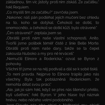
základnou, tím víc jistoty proti nim získáš. Ze začátku,“
řekl Requiem.
„Co myslíš tím ze začátku?“ zavrčela jsem.
„Nakonec náš pán podléhal jejich mučení bez ohledu
na to, koho se dotýkal. Čehokoli se dotkl, to
onemocnělo, a čehokoli se dotkl kůží, bylo otrávené.“
„Čím otrávené?“ zeptala jsem se.
„Obrátili proti nám naše vlastní schopnosti, Anito.
Tvořili jsme polibek téměř čistě z linie Belle Morte.
Obrátili proti nám naše dary, takže se ta čepel
zakousla hluboko a my pro ně krváceli.“
„Nemučili Elinore a Rodericka,“ ozval se Byron z
pohovky.
Všichni tři jsme se na něj podívali a dál se k sobě tiskli.
„To není pravda. Nejprve to Elinore trápilo jako nás
všechny. Byla tak poblázněná Roderickem, že
nemohla dělat svou práci.“
„Ale, jak jsi sám řekl, když se přes nás šílenství přelilo,
byli ušetřeni,“ řekl Byron. V jeho hlase byl náznak
hněvu, nebo něčeho velmi podobného.