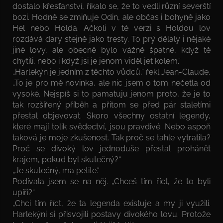
dostalo křesťanství, říkalo se, že to vedli různí severští
bozi. Hodně se zmiňuje Odin, ale občas i bohyně jako
Hel nebo Holda. Ačkoli v té verzi s Holdou lov
rozdává dary stejně jako tresty. To prý dělaly i nějaké
jiné lovy, ale obecně bylo vážně špatné, když tě
chytili, nebo i když jsi je jenom viděl jet kolem.“
„Harlekýn je jedním z těchto vůdců,“ řekl Jean-Claude.
„To je pro mě novinka, ale nic jsem o tom nečetla od
vysoké. Nejspíš si to pamatuju jenom proto, že je to
tak rozšířený příběh a přitom se před pár staletími
přestal objevovat. Skoro všechny ostatní legendy,
které mají tolik svědectví, jsou pravdivé. Nebo aspoň
taková je moje zkušenost. Tak proč se tahle vytratila?
Proč se divoký lov jednoduše přestal prohánět
krajem, pokud byl skutečný?“
„Je skutečný, ma petite.“
Podívala jsem se na něj. „Chceš tím říct, že to byli
upíři?“
„Chci tím říct, že ta legenda existuje a my ji využili.
Harlekýni si přisvojili postavy divokého lovu. Protože