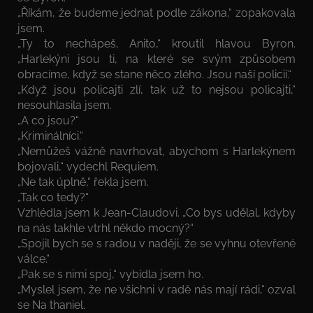
„Říkám, že budeme jednat podle zákona,“ zopakovala
jsem.
„Ty to nechápeš, Anito,“ kroutil hlavou Byron.
„Harlekýni jsou ti, na které se svým způsobem
obracíme, když se stane něco zlého. Jsou naší policií.“
„Když jsou policajti zlí, tak už to nejsou policajti,“
nesouhlasila jsem.
„A co jsou?“
„Kriminálníci.“
„Nemůžeš vážně navrhovat, abychom s Harlekýnem
bojovali,“ vydechl Requiem.
„Ne tak úplně,“ řekla jsem.
„Tak co tedy?“
Vzhlédla jsem k Jean-Claudovi. „Co bys udělal, kdyby
na nás takhle vtrhl někdo mocný?“
„Spojil bych se s radou v naději, že se vyhnu otevřené
válce.“
„Pak se s nimi spoj,“ vybídla jsem ho.
„Myslel jsem, že ne všichni v radě nás mají rádi,“ ozval
se Na­ thaniel.