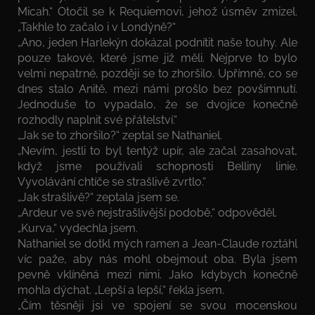
Micah.“ Otočil se k Requiemovi, jehož úsměv zmizel.
„Takhle to začalo i v Londýně?“
„Ano, jeden Harlekýn dokázal podnítit naše touhy. Ale
pouze takové, které jsme již měli. Nejprve to bylo
velmi nepatrné, později se to zhoršilo. Upřímně, co se
dnes stalo Anitě, mezi námi prošlo bez povšimnutí.
Jednoduše to vypadalo, že se dvojice konečně
rozhodly naplnit své přátelství.“
„Jak se to zhoršilo?“ zeptal se Nathaniel.
„Nevím, jestli to byl tentýž upír, ale začal zasahovat,
když jsme používali schopnosti Belliny linie.
Vyvolávání chtíče se strašlivě zvrtlo.“
„Jak strašlivě?“ zeptala jsem se.
„Ardeur ve své nejstrašlivější podobě,“ odpověděl.
„Kurva,“ vydechla jsem.
Nathaniel se dotkl mých ramen a Jean-Claude roztáhl
víc paže, aby nás mohl obejmout oba. Byla jsem
pevně vklíněná mezi nimi. Jako kdybych konečně
mohla dýchat. „Lepší a lepší,“ řekla jsem.
„Čím těsněji jsi ve spojení se svou mocenskou