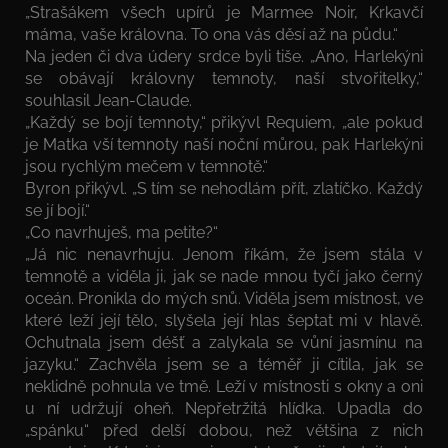
„Strašákem všech upírů je Marmee Noir, Krkavčí
máma, vaše královna. To ona vás děsí až na půdu.“
Na jeden či dva údery srdce byli tiše. „Ano, Harlekýni
se obávají královny temnoty, naší stvořitelky,“
souhlasil Jean-Claude.
„Každý se bojí temnoty,“ přikývl Requiem, „ale pokud
je Matka vší temnoty naší noční můrou, pak Harlekýni
jsou rychlým mečem v temnotě.“
Byron přikývl. „S tím se nehodlám přít, zlatíčko. Každý
se jí bojí.“
„Co navrhuješ, ma petite?“
„Já nic nenavrhuju. Jenom říkám, že jsem stála v
temnotě a viděla ji, jak se nade mnou tyčí jako černý
oceán. Pronikla do mých snů. Viděla jsem místnost, ve
které leží její tělo, slyšela její hlas šeptat mi v hlavě.
Ochutnala jsem déšť a zalykala se vůní jasmínu na
jazyku.“ Zachvěla jsem se a téměř ji cítila, jak se
neklidně pohnula ve tmě. Leží v místnosti s okny a oni
u ní udržují oheň. Nepřetržitá hlídka. Upadla do
„spánku“ před delší dobou, než většina z nich