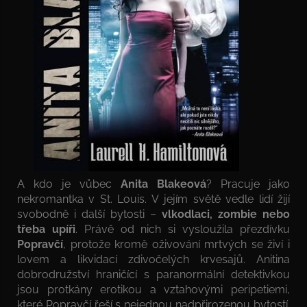
A kdo je vůbec
Anita Blakeová
? Pracuje jako
nekromantka v St. Louis. V jejím světě vedle lidí žijí
svobodně i další bytosti –
vlkodlaci, zombie nebo
třeba upíři
. Právě od nich si vysloužila přezdívku
Popravčí
, protože kromě oživování mrtvých se živí i
lovem a likvidací zdivočelých krvesajů. Anitina
dobrodružství hraničící s paranormální detektivkou
jsou protkány erotikou a vztahovými peripetiemi,
které Popravčí řeší s nejednou nadpřirozenou bytostí.