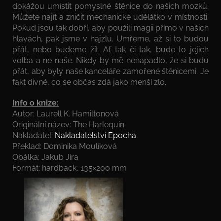
dokážou umístit pomyslné štěnice do našich mozků.
Můžete najít a zničit mechanické udělátko v místnosti.
Pokud jsou tak dobří, aby použili magii přímo v našich
hlavách, pak jsme v hajzlu. Umřeme, až si to budou
přát, nebo budeme žít. Ať tak či tak, bude to jejich
volba a ne naše. Nikdy by mě nenapadlo, že si budu
přát, aby byly naše kanceláře zamořené štěnicemi. Je
fakt divné, co se občas zdá jako menší zlo.
Info o knize:
Autor: Laurell K. Hamiltonová
Originální název: The Harlequin
Nakladatel:
Nakladatelství Epocha
Překlad: Dominika Moulíková
Obálka: Jakub Jíra
Formát: hardback, 135×200 mm