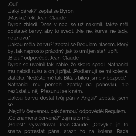
„Oui.“
„Jaký dárek?“ zeptal se Byron.
„Masku,“ řekl Jean-Claude.
Byron zbledl. Dnes v noci se už nakrmil, takže měl
dostatek barvy, aby to svedl. „Ne, ne, kurva, ne tady,
ne znovu.“
„Jakou měla barvu?“ zeptal se Requiem hlasem, který
byl tak naprosto prázdný, jak to umí jen staří upíři.
„Bílou,“ odpověděl Jean-Claude.
Byron se uvolnil tak náhle, že skoro spadl. Nathaniel
mu nabídl ruku a on ji přijal. „Podlamují se mi kolena,
zlatíčka. Neděste mě tak. Bílá, s bílou jsme v bezpečí.“
Nathaniel mu pomohl zpátky na pohovku, ale
nezůstal u něj. Přesunul se k nám.
„Jakou barvu dostal tvůj pán v Anglii?“ zeptala jsem
se.
„Nejdřív červenou, pak černou,“ odpověděl Requiem.
„Co znamená červená?“ zajímalo mě.
„Bolest,“ vysvětloval Jean-Claude. „Obvykle je to
snaha potrestat pána, srazit ho na kolena. Rada