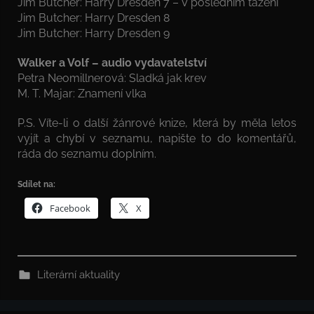
Jim Butcher: Harry Dresden 7 – V posledním tažení
Jim Butcher: Harry Dresden 8
Jim Butcher: Harry Dresden 9
Walker a Volf – audio vydavatelství
Petra Neomillnerová: Sladká jak krev
M. T. Majar: Znamení vlka
P.S. Víte-li o další žánrové knize, která by měla letos
vyjít a chybí v seznamu, napište to do komentářů,
ráda do seznamu doplním.
Sdílet na:
Facebook
X
Literární aktuality