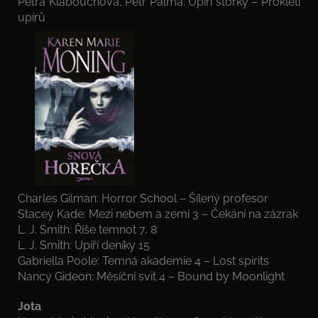
Petra Klabouchová, Petr Palma: Upíří storky – Prokletí
upírů
Charles Gilman: Horror School – Šílený profesor
Stacey Kade: Mezi nebem a zemí 3 – Čekání na zázrak
L. J. Smith: Říše temnot 7, 8
L. J. Smith: Upíří deníky 15
Gabriella Poole: Temná akademie 4 – Lost spirits
Nancy Gideon: Měsíční svit 4 – Bound by Moonlight
Jota