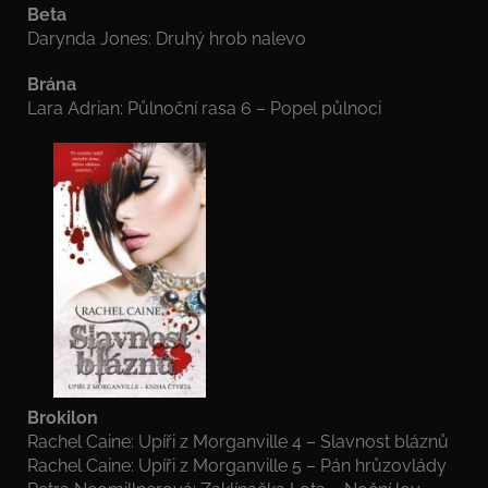
Beta
Darynda Jones: Druhý hrob nalevo
Brána
Lara Adrian: Půlnoční rasa 6 – Popel půlnoci
Brokilon
Rachel Caine: Upíři z Morganville 4 – Slavnost bláznů
Rachel Caine: Upíři z Morganville 5 – Pán hrůzovlády