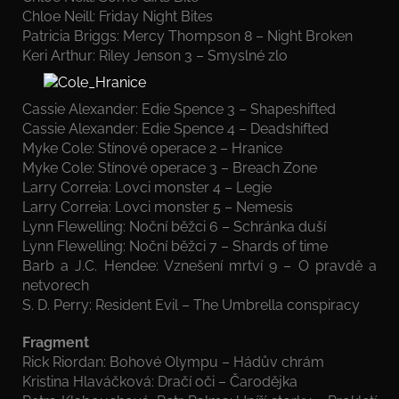
Chloe Neill: Friday Night Bites
Patricia Briggs: Mercy Thompson 8 – Night Broken
Keri Arthur: Riley Jenson 3 – Smyslné zlo
Cassie Alexander: Edie Spence 3 – Shapeshifted
Cassie Alexander: Edie Spence 4 – Deadshifted
Myke Cole: Stínové operace 2 – Hranice
Myke Cole: Stínové operace 3 – Breach Zone
Larry Correia: Lovci monster 4 – Legie
Larry Correia: Lovci monster 5 – Nemesis
Lynn Flewelling: Noční běžci 6 – Schránka duší
Lynn Flewelling: Noční běžci 7 – Shards of time
Barb a J.C. Hendee: Vznešení mrtví 9 – O pravdě a
netvorech
S. D. Perry: Resident Evil – The Umbrella conspiracy
Fragment
Rick Riordan: Bohové Olympu – Hádův chrám
Kristina Hlaváčková: Dračí oči – Čarodějka