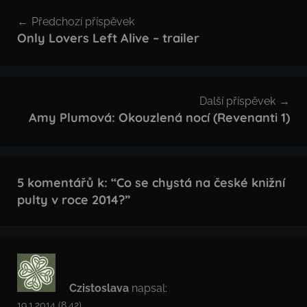
Navigace
Předchozí příspěvek
pro
Only Lovers Left Alive – trailer
příspěvek
Další příspěvek
Amy Plumová: Okouzlená nocí (Revenanti 1)
5 komentářů k: “
Co se chystá na české knižní
pulty v roce 2014?
”
Czistoslava
napsal:
19.1.2014 (8.42)