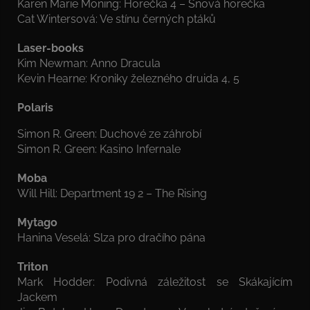
Karen Marie Moning: Horečka 4 – Snová horečka
Cat Wintersová: Ve stínu černých ptáků
Laser-books
Kim Newman: Anno Dracula
Kevin Hearne: Kroniky železného druida 4, 5
Polaris
Simon R. Green: Duchové ze záhrobí
Simon R. Green: Kasino Infernale
Moba
Will Hill: Department 19 2 – The Rising
Mytago
Hanina Veselá: Slza pro dračího pána
Triton
Mark Hodder: Podivná záležitost se Skákajícím
Jackem