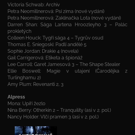
Victoria Schwab: Archiv
Petra Neomillnerová: Psí zima (nové vydání)
Petra Neomillnerová: Zaklínačka Lota (nové vydání)
Darren Shan: Sága Lartena Hroozleyho 3 – Palác
prokletých
Colleen Houck: Tygří sága 4 – Tygrův osud
Thomas E. Sniegoski: Padlí andělé 5
Sophie Jordan: Drakie 4 (novela)
Gail Carrigerová: Etiketa a špionáž
Lee Carroll: Garet Jamesová 3 – The Shape Stealer
Ellie Boswell: Magie v utajení (Čarodějka z
Turlinghamu 2)
Amy Plum: Revenanti 2, 3
Alpress
Mona: Upíří žezlo
Nina Berry: Otherkin 2 – Tranquility (asi v 2. pol.)
Nancy Holder: Vlčí pramen 3 (asi v 2. pol.)