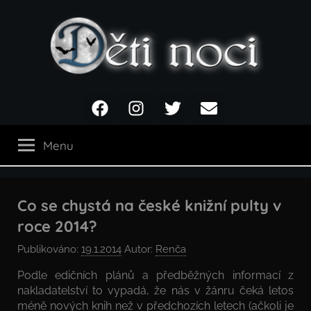
Přejít
k
obsahu
Děti
Facebook
Instagram
Twitter
Email
noci
Menu
Co se chystá na české knižní pulty v
roce 2014?
Publikováno:
19.1.2014
Autor:
Renča
Podle edičních plánů a předběžných informací z
nakladatelství to vypadá, že nás v žánru čeká letos
méně nových knih než v předchozích letech (ačkoli je