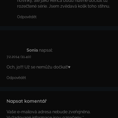
novinky, ale jako Renča budu hlavně dočítat už
rozečtené série. Jsem zvědavá kolik toho stihnu.
Odpovědět
Sonia
napsal:
7.2.2014 (11.40)
Och, jo!!! Už se nemůžu dočkat!♥
Odpovědět
Napsat komentář
Vaše e-mailová adresa nebude zveřejněna.
Vyžadované informace jsou označeny
*