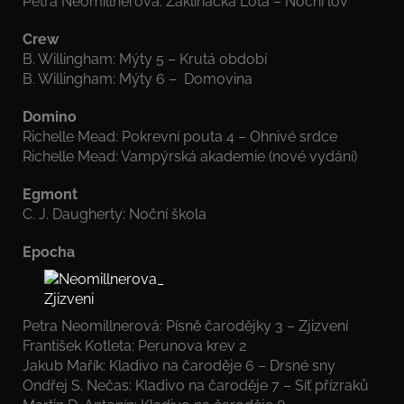
Petra Neomillnerová: Zaklínačka Lota – Noční lov
Crew
B. Willingham: Mýty 5 – Krutá období
B. Willingham: Mýty 6 – Domovina
Domino
Richelle Mead: Pokrevní pouta 4 – Ohnivé srdce
Richelle Mead: Vampýrská akademie (nové vydání)
Egmont
C. J. Daugherty: Noční škola
Epocha
Petra Neomillnerová: Písně čarodějky 3 – Zjizvení
František Kotleta: Perunova krev 2
Jakub Mařík: Kladivo na čaroděje 6 – Drsné sny
Ondřej S. Nečas: Kladivo na čaroděje 7 – Síť přízraků