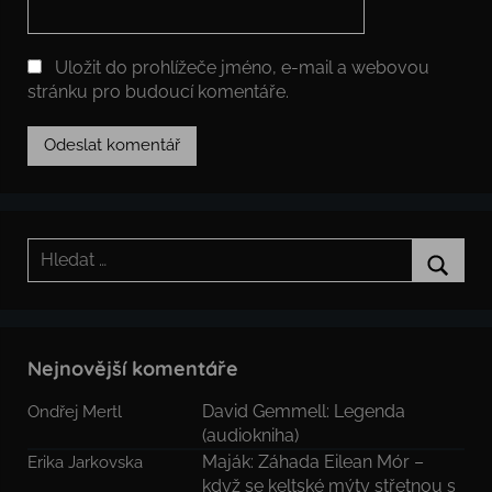
Uložit do prohlížeče jméno, e-mail a webovou
stránku pro budoucí komentáře.
Hledat:
Hledat
Nejnovější komentáře
David Gemmell: Legenda
Ondřej Mertl
(audiokniha)
Maják: Záhada Eilean Mór –
Erika Jarkovska
když se keltské mýty střetnou s