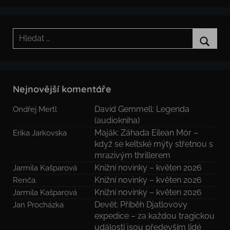
Hledat:
Hledat
Nejnovější komentáře
David Gemmell: Legenda
Ondřej Mertl
(audiokniha)
Maják: Záhada Eilean Mór –
Erika Jarkovska
když se keltské mýty střetnou s
mrazivým thrillerem
Knižní novinky – květen 2026
Jarmila Kašparová
Knižní novinky – květen 2026
Renča
Knižní novinky – květen 2026
Jarmila Kašparová
Devět: Příběh Djatlovovy
Jan Procházka
expedice – za každou tragickou
událostí jsou především lidé