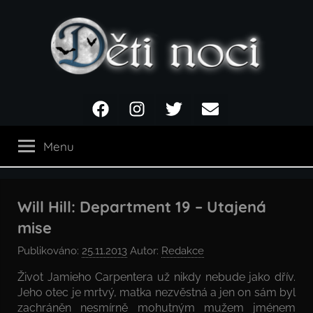
Přejít
k
obsahu
Děti
Facebook
Instagram
Twitter
Email
noci
Menu
Will Hill: Department 19 – Utajená
mise
Publikováno:
25.11.2013
Autor:
Redakce
Život Jamieho Carpentera už nikdy nebude jako dřív.
Jeho otec je mrtvý, matka nezvěstná a jen on sám byl
zachráněn nesmírně mohutným mužem jménem