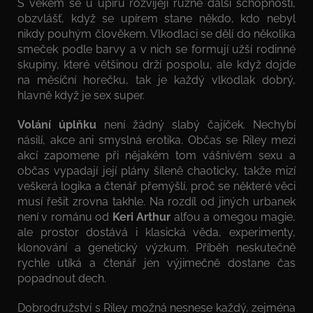
S věkem se u upírů rozvíjejí různé další schopnosti,
obzvlášť, když se upírem stane někdo, kdo nebyl
nikdy pouhým člověkem. Vlkodlaci se dělí do několika
smeček podle barvy a v nich se formují užší rodinné
skupiny, které většinou drží pospolu, ale když dojde
na měsíční horečku, tak je každý vlkodlak dobrý,
hlavně když je sex super.
Volání úplňku
není žádný slabý čajíček. Nechybí
násilí, akce ani smyslná erotika. Občas se Riley mezi
akcí zapomene při nějakém tom vášnivém sexu a
občas vypadají její plány šíleně chaoticky, takže mizí
veškerá logika a čtenář přemýšlí, proč se některé věci
musí řešit zrovna takhle. Na rozdíl od jiných urbanek
není v románu od
Keri Arthur
alfou a omegou magie,
ale prostor dostává i klasická věda, experimenty,
klonování a genetický výzkum. Příběh neskutečně
rychle utíká a čtenář jen výjimečně dostane čas
popadnout dech.
Dobrodružství s Riley možná nesnese každý, zejména