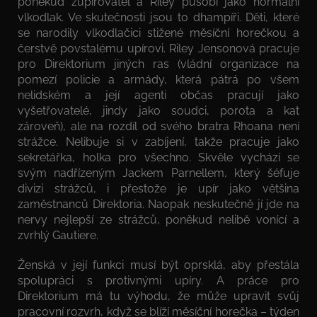
poněkud zupírovatěl a Riley působí jako normální
vlkodlak. Ve skutečnosti jsou to dhampíři. Děti, které
se narodily vlkodlačici stižené měsíční horečkou a
čerstvě povstalému upírovi. Riley Jensonová pracuje
pro Direktorium jiných ras (vládní organizace na
pomezí policie a armády, která pátrá po všem
nelidském a její agenti občas pracují jako
vyšetřovatelé, jindy jako soudci, porota a kat
zároveň), ale na rozdíl od svého bratra Rhoana není
strážce. Nelibuje si v zabíjení, takže pracuje jako
sekretářka, holka pro všechno. Skvěle vychází se
svým nadřízeným Jackem Parnellem, který šéfuje
divizi strážců, i přestože je upír jako většina
zaměstnanců Direktoria. Naopak neskutečně jí jde na
nervy nejlepší ze strážců, poněkud nelibě vonící a
zvrhlý Gautiere.
Ženská v její funkci musí být oprsklá, aby přestála
spolupráci s protivnými upíry. A práce pro
Direktorium má tu výhodu, že může upravit svůj
pracovní rozvrh, když se blíží měsíční horečka – týden