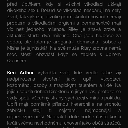
před úplňkem, kdy si všichni vlkodlaci užívají
divokého sexu. Dokud se vlkodlaci nespárují na celý
život, tak vykazují divoké promiskuitní chování, nemají
problém s vlkodlačími orgiemi a permanentně mají
víc než jednoho milence. Riley je žhavá zrzka a
aktuálně střídá dva milence. Oba jsou hluboce za
vodou, ale Talon je arogantní, dominantní sobec a
Misha je tajnůstkář. Na své muže Riley zrovna nemá
moc štěstí, obzvlášť když se zaplete s upírem
Quinnem.
Keri Arthur
vytvořila svět, kde vedle sebe žijí
nadpřirozená stvoření jako upíři, vlkodlaci,
kožoměnci, osoby s magickým talentem a lidé. Na
jejich soužití dohlíží Direktorium jiných ras, protože ne
vždy spolu všechny strany vycházejí v míru a poklidu.
Upíři mají poměrně přísnou hierarchii a na vrcholu
žebříčku stojí ti nejstarší, nejmocnější a
nejnebezpečnější. Naopak ti dole hodně často končí
kvůli svému nevhodnému chování jako oběti strážců.