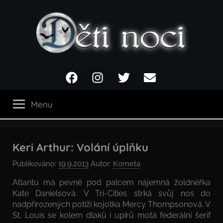
Přejít
k
obsahu
Děti
Facebook
Instagram
Twitter
Email
noci
Menu
Keri Arthur: Volání úplňku
Publikováno:
19.9.2013
Autor:
Kometa
Atlantu má pevně pod palcem nájemná žoldnéřka
Kate Danielsová. V Tri-Cities strká svůj nos do
nadpřirozených potíží kojotka Mercy Thompsonová. V
St. Louis se kolem dlaků i upírů motá federální šerif