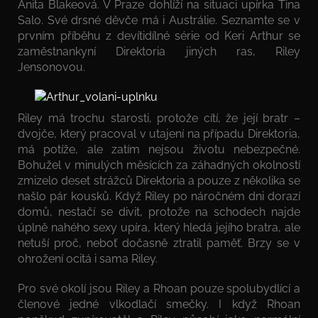
Anita Blakeová. V Praze dohlíží na situaci upírka Tina
Salo. Své drsné děvče má i Austrálie. Seznamte se v
prvním příběhu z devítidílné série od Keri Arthur se
zaměstnankyní Direktoria jiných ras, Riley
Jensonovou.
Riley má trochu starosti, protože cítí, že její bratr –
dvojče, který pracoval v utajení na případu Direktoria,
má potíže, ale zatím nejsou životu nebezpečné.
Bohužel v minulých měsících za záhadných okolností
zmizelo deset strážců Direktoria a pouze z několika se
našlo pár kousků. Když Riley po náročném dni dorazí
domů, nestačí se divit, protože na schodech najde
úplně nahého sexy upíra, který hledá jejího bratra, ale
netuší proč, neboť dočasně ztratil paměť. Brzy se v
ohrožení ocitá i sama Riley.
Pro své okolí jsou Riley a Rhoan pouze spolubydlící a
členové jedné vlkodlačí smečky. I když Rhoan