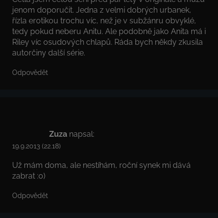
jenom doporučit. Jedna z velmi dobrých urbanek,
řízla erotikou trochu víc, než je v subžánru obvyklé,
tedy pokud neberu Anitu. Ale podobně jako Anita má i
Riley víc osudových chlapů. Ráda bych někdy zkusila
autorčiny další série.
Odpovědět
Zuza
napsal:
19.9.2013 (22.18)
Už mám doma, ale nestíhám, roční synek mi dává
zabrat :o)
Odpovědět