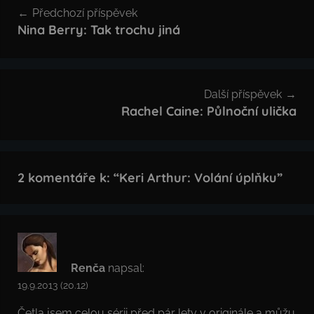
Předchozí příspěvek
pro
Nina Berry: Tak trochu jiná
příspěvek
Další příspěvek
Rachel Caine: Půlnoční ulička
2 komentáře k: “
Keri Arthur: Volání úplňku
”
Renča
napsal:
19.9.2013 (20.12)
Četla jsem celou sérii před pár lety v originále a můžu