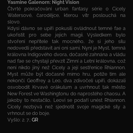
Yasmine Galenorn: Night Vision
Čtvrté pokračování urban fantasy série o Cicely
Watersové, čarodějce, kterou vítr poslouchá na
slovo.
Kdysi dávno se upíři pokusili ovládnout temné fae a
ukořistit pro sebe jejich magii. Výsledkem bylo
stvoření nepřítele tak mocného, že si jeho sílu
nedovedli představit ani oni sami. Nyní je Myst, temná
královna Indigového dvora, dočasně zahnána a vládu
nad fae se chystají převzít Zimní a Letní královna, což
není nikdo jiný než Cicely a její sestřenice Rhiannon.
Myst může být dočasně mimo hru, potíže tím ale
nekončí. Geoffrey a Leo, dva zdivočelí upíři, dokázali
osvobodit Krvavé orákulum a uvrhnout tak město
New Forest ve Washingtonu do naprostého chaosu. A
jakoby to nestačilo, Leovi se podaří unést Rhiannon.
Cicely nezbývá než sjednotit svoje magické síly a
vrhnout se do boje.
Vyšlo: 2. 7.;
GR