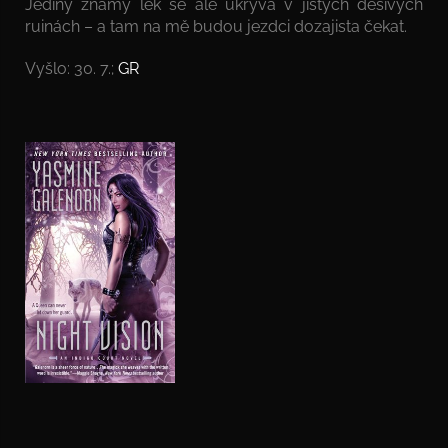
Jediný známý lék se ale ukrývá v jistých děsivých
ruinách – a tam na mě budou jezdci dozajista čekat.
Vyšlo: 30. 7.;
GR