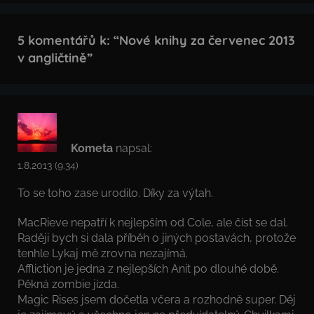
5 komentářů k: “
Nové knihy za červenec 2013
v angličtině
”
Kometa
napsal:
1.8.2013 (9.34)
To se toho zase urodilo. Díky za výtah.
MacRieve nepatří k nejlepším od Cole, ale číst se dal.
Raději bych si dala příběh o jiných postavách, protože
tenhle Lykaj mě zrovna nezajímá.
Affliction je jedna z nejlepších Anit po dlouhé době.
Pěkná zombie jízda.
Magic Rises jsem dočetla včera a rozhodně super. Děj