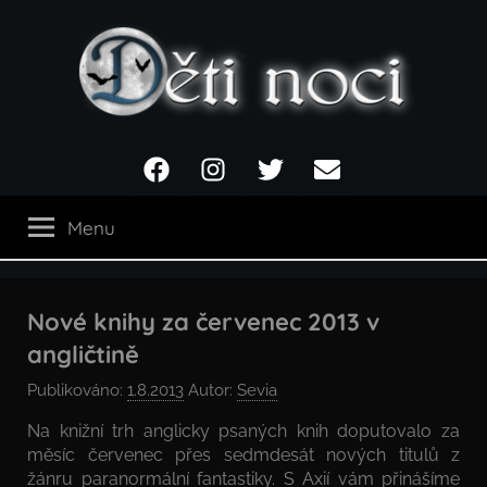
Přejít
k
obsahu
Děti
Facebook
Instagram
Twitter
Email
noci
Menu
Nové knihy za červenec 2013 v
angličtině
Publikováno:
1.8.2013
Autor:
Sevia
Na knižní trh anglicky psaných knih doputovalo za
měsíc červenec přes sedmdesát nových titulů z
žánru paranormální fantastiky. S Axií vám přinášíme