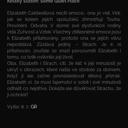
Kelsey Sutton: Some Quiet Place
Elizabeth Caldwellová necítí emoce… ona je vidí. Vidí,
jak se kolem jejích spolužáků zhmotňují Touha,
Provinění, Odvaha. V domě své dysfunkční rodiny
vídá Zuřivost a Vztek. Všechny ztělesněné emoce jsou
k Elizabeth přitahovány, protože ona se jejich vlivu
nepoddává. Zůstává jediný – Strach. Je k ní
přitahován, zoufale se snaží porozumět Elizabeth i
tomu, co tolik ovlivnilo její život.
Oba, Elizabeth i Strach, cítí, že klíč k její minulosti je
ukryt v obrazech, které našla ve stodole za domem.
Když ji ale začne pronásledovat děsivý přízrak,
Elizabeth ví, že musí tajemství o sobě i své minulosti
odhalit co nejdříve. Dokáže ale důvěřovat Strachu, že
ji ochrání?
Vyšlo: 8. 7.;
GR