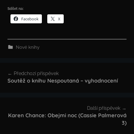
Sdílet na:
Facebook
X
Nové knihy
Navigace
Předchozí příspěvek
pro
Soutěž o knihu Nespoutaná – vyhodnocení
příspěvek
Další příspěvek
Karen Chance: Obejmi noc (Cassie Palmerová
3)