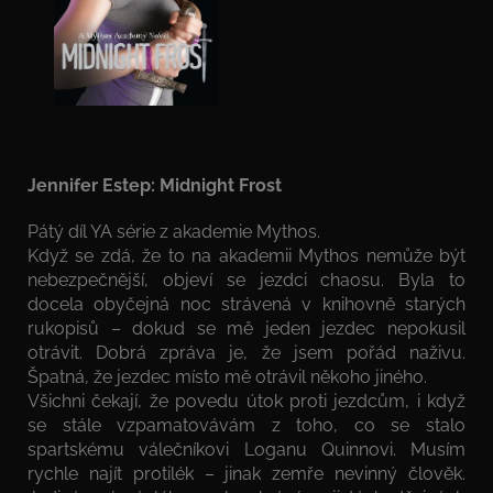
Jennifer Estep: Midnight Frost
Pátý díl YA série z akademie Mythos.
Když se zdá, že to na akademii Mythos nemůže být
nebezpečnější, objeví se jezdci chaosu. Byla to
docela obyčejná noc strávená v knihovně starých
rukopisů – dokud se mě jeden jezdec nepokusil
otrávit. Dobrá zpráva je, že jsem pořád naživu.
Špatná, že jezdec místo mě otrávil někoho jiného.
Všichni čekají, že povedu útok proti jezdcům, i když
se stále vzpamatovávám z toho, co se stalo
spartskému válečníkovi Loganu Quinnovi. Musím
rychle najít protilék – jinak zemře nevinný člověk.