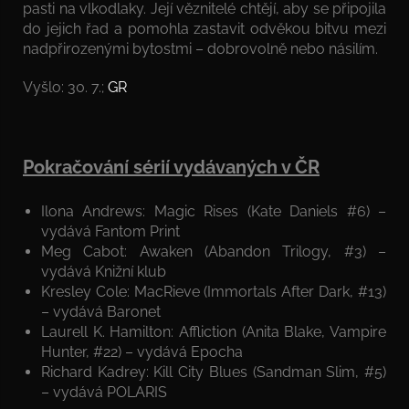
pasti na vlkodlaky. Její věznitelé chtějí, aby se připojila
do jejich řad a pomohla zastavit odvěkou bitvu mezi
nadpřirozenými bytostmi – dobrovolně nebo násilím.
Vyšlo: 30. 7.;
GR
Pokračování sérií vydávaných v ČR
Ilona Andrews: Magic Rises (Kate Daniels #6) –
vydává Fantom Print
Meg Cabot: Awaken (Abandon Trilogy, #3) –
vydává Knižní klub
Kresley Cole: MacRieve (Immortals After Dark, #13)
– vydává Baronet
Laurell K. Hamilton: Affliction (Anita Blake, Vampire
Hunter, #22) – vydává Epocha
Richard Kadrey: Kill City Blues (Sandman Slim, #5)
– vydává POLARIS