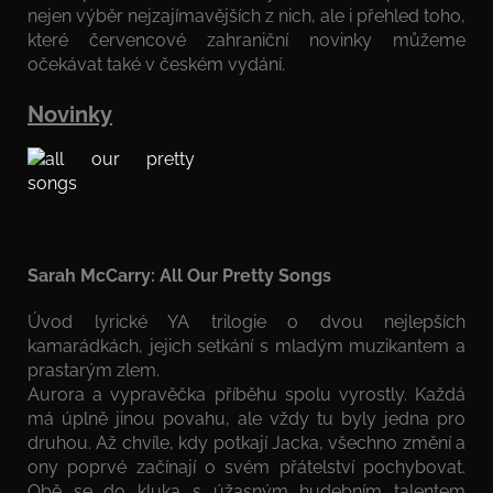
nejen výběr nejzajímavějších z nich, ale i přehled toho,
které červencové zahraniční novinky můžeme
očekávat také v českém vydání.
Novinky
Sarah McCarry: All Our Pretty Songs
Úvod lyrické YA trilogie o dvou nejlepších
kamarádkách, jejich setkání s mladým muzikantem a
prastarým zlem.
Aurora a vypravěčka příběhu spolu vyrostly. Každá
má úplně jinou povahu, ale vždy tu byly jedna pro
druhou. Až chvíle, kdy potkají Jacka, všechno změní a
ony poprvé začínají o svém přátelství pochybovat.
Obě se do kluka s úžasným hudebním talentem