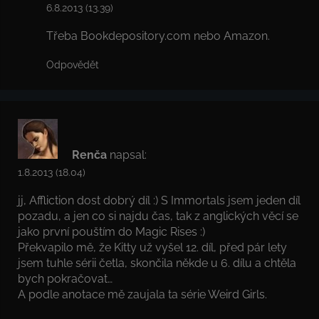
6.8.2013 (13.39)
Třeba Bookdepository.com nebo Amazon.
Odpovědět
Renča
napsal:
1.8.2013 (18.04)
jj, Affliction dost dobrý díl :) S Immortals jsem jeden díl
pozadu, a jen co si najdu čas, tak z anglických věcí se
jako první pouštím do Magic Rises :)
Překvapilo mě, že Kitty už vyšel 12. díl, před pár lety
jsem tuhle sérii četla, skončila někde u 6. dílu a chtěla
bych pokračovat…
A podle anotace mě zaujala ta série Weird Girls.