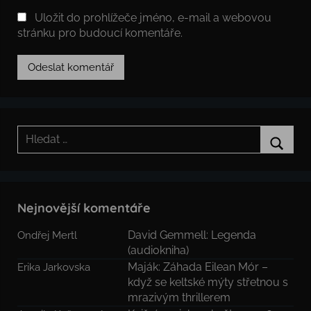
Uložit do prohlížeče jméno, e-mail a webovou
stránku pro budoucí komentáře.
Hledat:
Hledat
Nejnovější komentáře
David Gemmell: Legenda
Ondřej Mertl
(audiokniha)
Maják: Záhada Eilean Mór –
Erika Jarkovska
když se keltské mýty střetnou s
mrazivým thrillerem