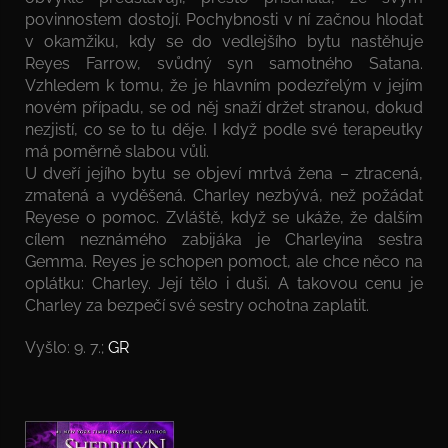
povinnostem dostojí. Pochybnosti v ní začnou hlodat
v okamžiku, kdy se do vedlejšího bytu nastěhuje
Reyes Farrow, svůdný syn samotného Satana.
Vzhledem k tomu, že je hlavním podezřelým v jejím
novém případu, se od něj snaží držet stranou, dokud
nezjistí, co se to tu děje. I když podle své terapeutky
má poměrně slabou vůli.
U dveří jejího bytu se objeví mrtvá žena – ztracená,
zmatená a vyděšená. Charley nezbývá, než požádat
Reyese o pomoc. Zvláště, když se ukáže, že dalším
cílem neznámého zabijáka je Charleyina sestra
Gemma. Reyes je schopen pomoct, ale chce něco na
oplátku: Charley. Její tělo i duši. A takovou cenu je
Charley za bezpečí své sestry ochotna zaplatit.
Vyšlo: 9. 7.;
GR