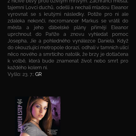
z ničivé bitvy proti oživlým mrtvým. Zachránci města,
tajemní Lovci duchů, odešli a nechali mladou Eleanor
vyrovnat se s krutými následky. Potíže pro ni ale
zdaleka nekončí, necromancer Markus se vrátil do
města a jeho ďábelské plány přimějí Eleanor
uprchnout do Paříže a znovu vyhledat pomoc
Josepha, Jie a pohledného vynálezce Daniela. Když
do okouzlující metropole dorazí, odhalí v tamních ulicí
něco nového a smrtícího natolik, že brzy je dotlačena
k volbě, která bude znamenat život nebo smrt pro
každého kolem ní.
Vyšlo: 23. 7.;
GR