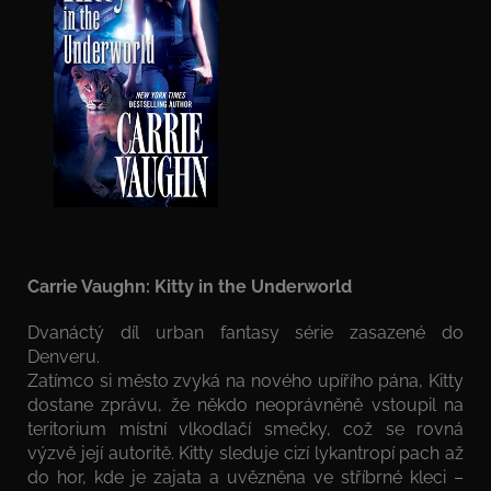
Carrie Vaughn: Kitty in the Underworld
Dvanáctý díl urban fantasy série zasazené do
Denveru.
Zatímco si město zvyká na nového upířího pána, Kitty
dostane zprávu, že někdo neoprávněně vstoupil na
teritorium místní vlkodlačí smečky, což se rovná
výzvě její autoritě. Kitty sleduje cizí lykantropí pach až
do hor, kde je zajata a uvězněna ve stříbrné kleci –