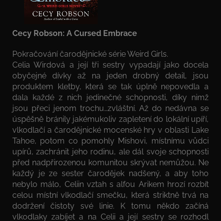
Cecy Robson: A Cursed Embrace
Pokračování čarodějnické série Weird Girls.
Celia Wirdová a její tři sestry vypadají jako docela
obyčejné dívky až na jeden drobný detail, jsou
produktem kletby, která se tak úplně nepovedla a
dala každé z nich jedinečné schopnosti, díky nimž
jsou přeci jenom trochu…zvláštní. Až do nedávna se
úspěšně bránily jakémukoliv zapletení do lokální upíří,
vlkodlačí a čarodějnické mocenské hry v oblasti Lake
Tahoe, potom co pomohly Mishovi, místnímu vůdci
upírů, zachránit jeho rodinu, ale dál svoje schopnosti
před nadpřirozenou komunitou skrývat nemůžou. Ne
každý je ze sester čarodějek nadšený, a aby toho
nebylo málo, Celiin vztah s alfou Arikem hrozí rozbít
celou místní vlkodlačí smečku, která striktně trvá na
dodržení čistoty své linie. K tomu někdo začíná
vlkodlaky zabíjet a na Celii a její sestry se rozhodl