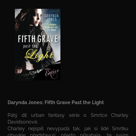
Darynda Jones: Fifth Grave Past the Light
Pátý díl urban fantasy série o Smrtce Charley
Davidsonové.
Charley nejspíš nevypadá tak, jak si lidé Smrtku
obvykle představují, přesto přísahala, že svým