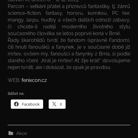
Parcon – setkání přátel a příznivců fantastiky, tj. žánrů
science-fiction, fantasy, hororu, komiksu, PC her,
mangy, larpu, hudby a všech dalších odnoží zábavy,
či chcete-li raději moderního životního stylu
současného člověka se letos poprvé koná v Brně.
Řady škarohlídů tvrdí, že fandom (správně Fandom),
čili hnutí fanoušků a fanynek, je v současné době již
mrtev, ovšem my, fanoušci a fanynky z Brna, si podle
starého rčení: „Král je mrtev! Ať žije král!“ dovolujeme
nejen tvrdit, ale i dokázat, že opak je pravdou.
WEB:
fenixcon.cz
Sdílet na:
Facebook
X
Akce