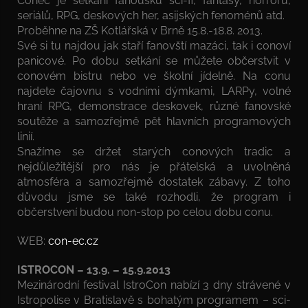
Conec je setkání fanoušků sci-fi, fantasy, horroru,
seriálů, RPG, deskových her, asijských fenoménů atd.
Proběhne na ZŠ Kotlářská v Brně 15.8.-18.8. 2013.
Své si tu najdou jak staří fanovští mazáci, tak i conoví
panicové. Po dobu setkání se můžete občerstvit v
conovém bistru nebo ve školní jídelně. Na conu
najdete čajovnu s vodními dýmkami, LARPy, volné
hraní RPG, demonstrace deskovek, různé fanovské
soutěže a samozřejmě pět hlavních programových
linií.
Snažíme se držet starých conových tradic a
nejdůležitější pro nás je přátelská a uvolněná
atmosféra a samozřejmě dostatek zábavy. Z toho
důvodu jsme se také rozhodli, že program i
občerstvení budou non-stop po celou dobu conu.
WEB:
con-ec.cz
ISTROCON – 13.9. – 15.9.2013
Mezinárodní festival IstroCon nabízí 3 dny strávené v
Istropolise v Bratislavě s bohatým programem – sci-