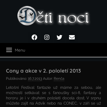
Přejít
k
obsahu
Děti
Facebook
Instagram
Twitter
Email
noci
Menu
Cony a akce v 2. pololetí 2013
Publikováno:
16.7.2013
Autor:
Renča
Letošní Festival fantazie už máme za sebou, ale
možností setkávat se s fanoušky sci-fi, fantasy a
hororu je i v druhém pololetí docela dost. V srpnu
můžete zajít na Advik nebo na CONEC, v září se už