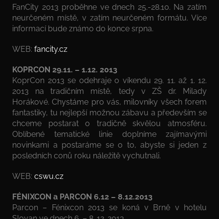
FanCity 2013 proběhne ve dnech 25.-28.10. Na zatím
neurčeném místě, v zatím neurčeném formátu. Více
informací bude známo do konce srpna.
WEB:
fancity.cz
KOPRCON 29.11. – 1.12. 2013
KoprCon 2013 se odehraje o víkendu 29. 11. až 1. 12.
2013 na tradičním místě, tedy v ZŠ dr. Milady
Horákové. Chystáme pro vás, milovníky všech forem
fantastiky, tu nejlepší možnou zábavu a především se
chceme postarat o tradičně skvělou atmosféru.
Oblíbené tematické linie doplníme zajímavými
novinkami a postaráme se o to, abyste si jeden z
posledních conů roku náležitě vychutnali.
WEB:
cswu.cz
FÉNIXCON a PARCON 6.12 – 8.12.2013
Parcon – Fénixcon 2013 se koná v Brně v hotelu
Slovan ve dnech 6. – 8. 12. 2013.