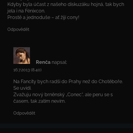
Kdyby byla účast z našeho diskuzáku hojná, tak bych
jela i na Fénixcon.
Prostě a jednoduše – ať žijí cony!
Odpovědět
Renča
napsal:
16.7.2013 (8.40)
Na Fancity bych radši do Prahy než do Chotěboře.
Se uvidí.
Zvažuju nový brněnský „Conec“, ale peru se s
časem, tak zatím nevím.
Odpovědět