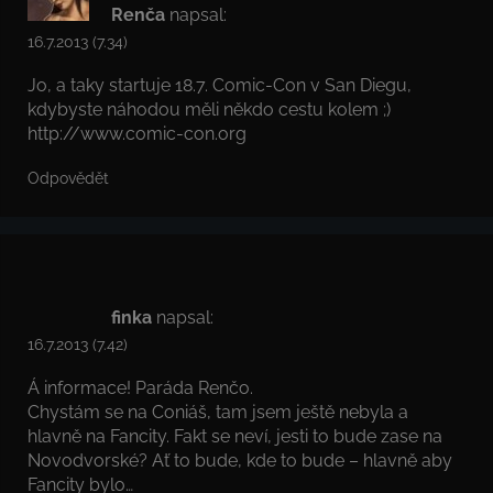
Renča
napsal:
16.7.2013 (7.34)
Jo, a taky startuje 18.7. Comic-Con v San Diegu,
kdybyste náhodou měli někdo cestu kolem ;)
http://www.comic-con.org
Odpovědět
finka
napsal:
16.7.2013 (7.42)
Á informace! Paráda Renčo.
Chystám se na Coniáš, tam jsem ještě nebyla a
hlavně na Fancity. Fakt se neví, jesti to bude zase na
Novodvorské? Ať to bude, kde to bude – hlavně aby
Fancity bylo…