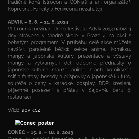
tradičně koná Istrocon a CONiáš a ani organizátoři
Koprconu, Fancity a Fénixconu nezahálejí.
ADVIK – 8. 8. – 11. 8. 2013
VIII. ročník mezinárodního festivalu Advik 2013 nabízí 4
dny strávené v Modré škole, v Praze 4 na akci s
bohatým programem. V průběhu celé akce můžete
navšívit paralelně běžící: sekce anime, komiksu,
mangy a japonské kultury, prezentace a výstavy
mangy a výtvarných děl, odborné přednášky o
japonské kultuře, manze, anime, hrách, komiksech
scifi a fantasy, besedy a příspěvky o japonské kultuře,
soutěže o ceny v karaoke, cosplay, DDR, kreslení,
příjemné posezení s přáteli v čajovně, baru či
restauraci.
WEB:
advik.cz
CONEC – 15. 8. – 18. 8. 2013