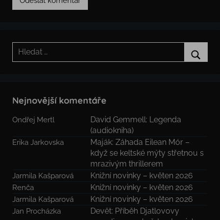
Hledat:
Hledat
Nejnovější komentáře
David Gemmell: Legenda
Ondřej Mertl
(audiokniha)
Maják: Záhada Eilean Mór –
Erika Jarkovska
když se keltské mýty střetnou s
mrazivým thrillerem
Knižní novinky – květen 2026
Jarmila Kašparová
Knižní novinky – květen 2026
Renča
Knižní novinky – květen 2026
Jarmila Kašparová
Devět: Příběh Djatlovovy
Jan Procházka