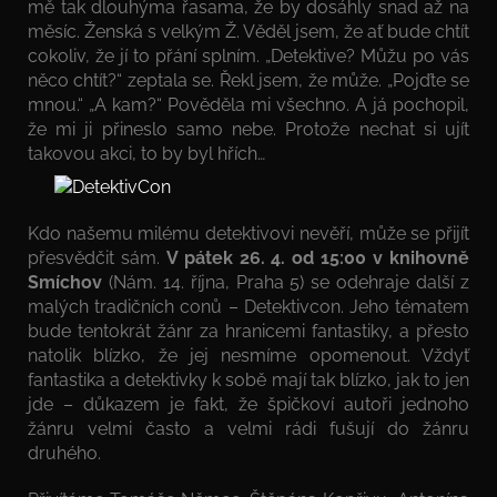
mě tak dlouhýma řasama, že by dosáhly snad až na
měsíc. Ženská s velkým Ž. Věděl jsem, že ať bude chtít
cokoliv, že jí to přání splním. „Detektive? Můžu po vás
něco chtít?“ zeptala se. Řekl jsem, že může. „Pojďte se
mnou.“ „A kam?“ Pověděla mi všechno. A já pochopil,
že mi ji přineslo samo nebe. Protože nechat si ujít
takovou akci, to by byl hřích…
Kdo našemu milému detektivovi nevěří, může se přijít
přesvědčit sám.
V pátek 26. 4. od 15:00 v knihovně
Smíchov
(Nám. 14. října, Praha 5) se odehraje další z
malých tradičních conů – Detektivcon. Jeho tématem
bude tentokrát žánr za hranicemi fantastiky, a přesto
natolik blízko, že jej nesmíme opomenout. Vždyť
fantastika a detektivky k sobě mají tak blízko, jak to jen
jde – důkazem je fakt, že špičkoví autoři jednoho
žánru velmi často a velmi rádi fušují do žánru
druhého.