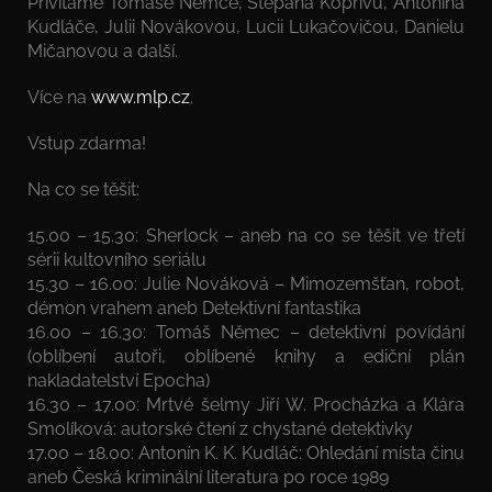
Přivítáme Tomáše Němce, Štěpána Kopřivu, Antonína
Kudláče, Julii Novákovou, Lucii Lukačovičou, Danielu
Mičanovou a další.
Více na
www.mlp.cz
.
Vstup zdarma!
Na co se těšit:
15.00 – 15.30: Sherlock – aneb na co se těšit ve třetí
sérii kultovního seriálu
15.30 – 16.00: Julie Nováková – Mimozemšťan, robot,
démon vrahem aneb Detektivní fantastika
16.00 – 16.30: Tomáš Němec – detektivní povídání
(oblíbení autoři, oblíbené knihy a ediční plán
nakladatelství Epocha)
16.30 – 17.00: Mrtvé šelmy Jiří W. Procházka a Klára
Smolíková: autorské čtení z chystané detektivky
17.00 – 18.00: Antonín K. K. Kudláč: Ohledání místa činu
aneb Česká kriminální literatura po roce 1989