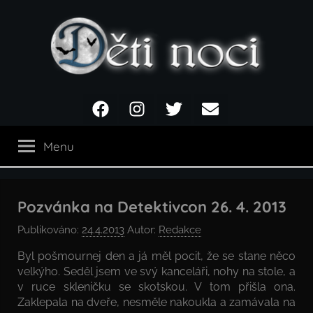
Přejít
k
obsahu
Děti
Facebook
Instagram
Twitter
Email
noci
Menu
Pozvánka na Detektivcon 26. 4. 2013
Publikováno:
24.4.2013
Autor:
Redakce
Byl pošmournej den a já měl pocit, že se stane něco
velkýho. Seděl jsem ve svý kanceláři, nohy na stole, a
v ruce skleničku se skotskou. V tom přišla ona.
Zaklepala na dveře, nesměle nakoukla a zamávala na