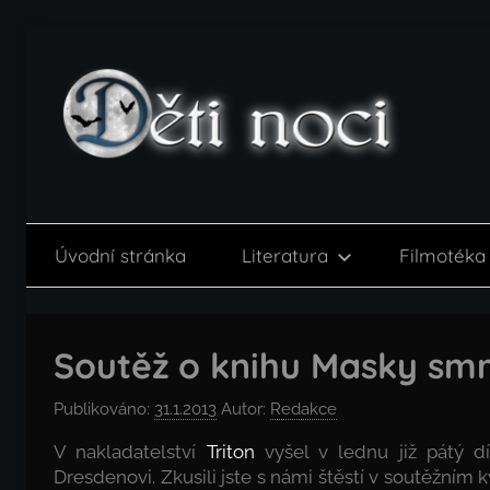
Přejít
k
obsahu
Děti
noci
Úvodní stránka
Literatura
Filmotéka
Soutěž o knihu Masky smr
Publikováno:
31.1.2013
Autor:
Redakce
V nakladatelství
Triton
vyšel v lednu již pátý d
Dresdenovi. Zkusili jste s námi štěstí v soutěžním 