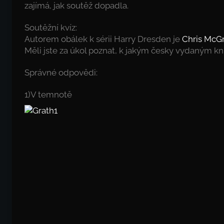
zajímá, jak soutěž dopadla.
Soutěžní kvíz:
Autorem obálek k sérii Harry Dresden je
Chris McGr
Měli jste za úkol poznat, k jakým česky vydaným kni
Správné odpovědi:
1)V temnotě