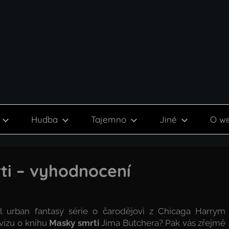
Hudba
Tajemno
Jiné
O w
ti – vyhodnocení
íl urban fantasy série o čarodějovi z Chicaga Harrym
kvízu o knihu
Masky smrti
Jima Butchera? Pak vás zřejmě