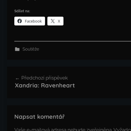
Sdílet na:
Facebook
X
Soutěže
Navigace
Předchozí příspěvek
pro
Xandria: Ravenheart
příspěvek
Napsat komentář
Vaše e-mailová adresa nebude zveřejněna.
Vyžado