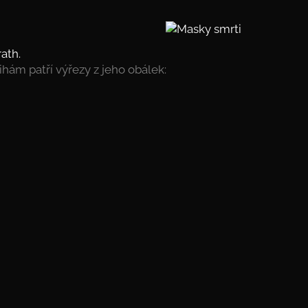
ath.
hám patří výřezy z jeho obálek: