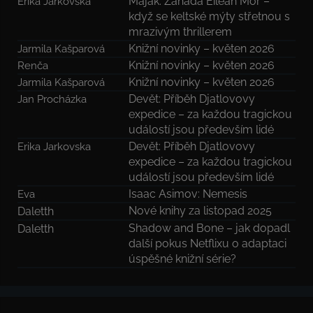
Maják: Záhada Eilean Mór –
Erika Jarkovska
když se keltské mýty střetnou s
mrazivým thrillerem
Knižní novinky – květen 2026
Jarmila Kašparová
Knižní novinky – květen 2026
Renča
Knižní novinky – květen 2026
Jarmila Kašparová
Devět: Příběh Djatlovovy
Jan Procházka
expedice – za každou tragickou
událostí jsou především lidé
Devět: Příběh Djatlovovy
Erika Jarkovska
expedice – za každou tragickou
událostí jsou především lidé
Isaac Asimov: Nemesis
Eva
Nové knihy za listopad 2025
Daletth
Shadow and Bone – jak dopadl
Daletth
další pokus Netflixu o adaptaci
úspěšné knižní série?