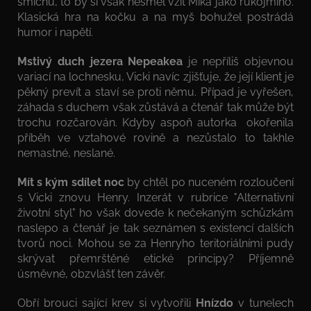
smíchu, to by si však nesměl vzít Mika jako rukojmího.
Klasická hra na kočku a na myš bohužel postrádá
humor i napětí.
Mstivý duch jezera Nepeakea
je nepříliš objevnou
variací na lochnesku, Vicki navíc zjišťuje, že její klient je
pěkný prevít a staví se proti němu. Případ je vyřešen,
záhada s duchem však zůstává a čtenář tak může být
trochu rozčarován. Kdyby aspoň autorka okořenila
příběh ve vztahové rovině a nezůstalo to takhle
nemastné, neslané.
Mít s kým sdílet noc
by chtěl po nuceném rozloučení
s Vicki znovu Henry. Inzerát v rubrice "Alternativní
životní styl" ho však dovede k nečekaným schůzkám
naslepo a čtenář je tak seznámen s existencí dalších
tvorů noci. Mohou se za Henryho teritoriálními pudy
skrývat přemrštěné etické principy? Příjemně
úsměvné, obzvlášť ten závěr.
Obří brouci sající krev si vytvořili
Hnízdo
v tunelech