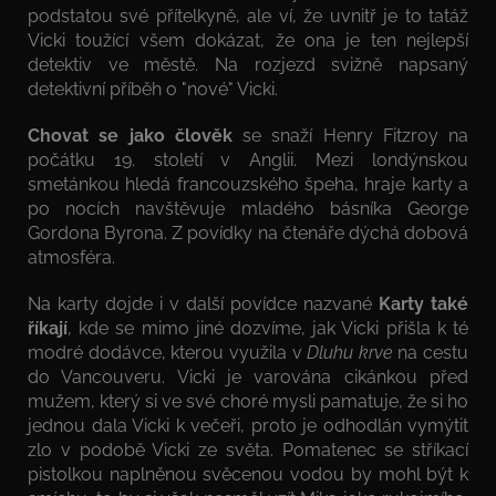
podstatou své přítelkyně, ale ví, že uvnitř je to tatáž
Vicki toužící všem dokázat, že ona je ten nejlepší
detektiv ve městě. Na rozjezd svižně napsaný
detektivní příběh o "nové" Vicki.
Chovat se jako člověk
se snaží Henry Fitzroy na
počátku 19. století v Anglii. Mezi londýnskou
smetánkou hledá francouzského špeha, hraje karty a
po nocích navštěvuje mladého básníka George
Gordona Byrona. Z povídky na čtenáře dýchá dobová
atmosféra.
Na karty dojde i v další povídce nazvané
Karty také
říkají
, kde se mimo jiné dozvíme, jak Vicki přišla k té
modré dodávce, kterou využila v
Dluhu krve
na cestu
do Vancouveru. Vicki je varována cikánkou před
mužem, který si ve své choré mysli pamatuje, že si ho
jednou dala Vicki k večeři, proto je odhodlán vymýtit
zlo v podobě Vicki ze světa. Pomatenec se stříkací
pistolkou naplněnou svěcenou vodou by mohl být k