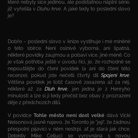
které nebyly sice jedinou, ale podstatnou náplní série,
již vyřešila v
Dluhu krve
. A jaké tedy to poslední slovo
je?
Dobře – poslední slovo v knize vystihuje i mé míněné
o této sbírce. Není oslnivě výborná, ani špatná,
některé povídky zaujmou a pobaví více, jiné méně. Co
je však potřeba ještě v úvodu říci, je, že rozhodně se
nepouštějte do čtení povídek (a ani do čtení této
recenze), pokud jste nečetli čtvrtý díl
Spojení krve
.
Většina povídek je totiž časově zasazena až za něj,
některé až za
Dluh krve
, jen jedna je z Henryho
minulosti a lze si ji tedy přečíst bez obav z prozrazení
děje z předchozích dílů.
V povídce
Tohle město není dost velké
dává Vicki
Nelsonová jasně najevo, že Toronto je "její", že žádnou
přespolní pijavici v něm nestrpí, ať je stará jak chce.
Detektiv Mike Celluci se vyrovnáná s novou