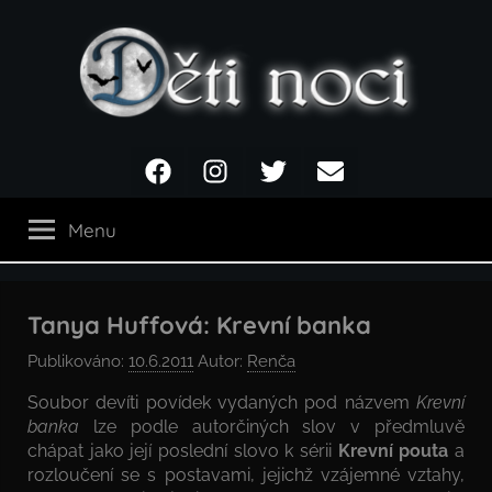
Přejít
k
obsahu
Děti
Facebook
Instagram
Twitter
Email
noci
Menu
Tanya Huffová: Krevní banka
Publikováno:
10.6.2011
Autor:
Renča
Soubor devíti povídek vydaných pod názvem
Krevní
banka
lze podle autorčiných slov v předmluvě
chápat jako její poslední slovo k sérii
Krevní pouta
a
rozloučení se s postavami, jejichž vzájemné vztahy,