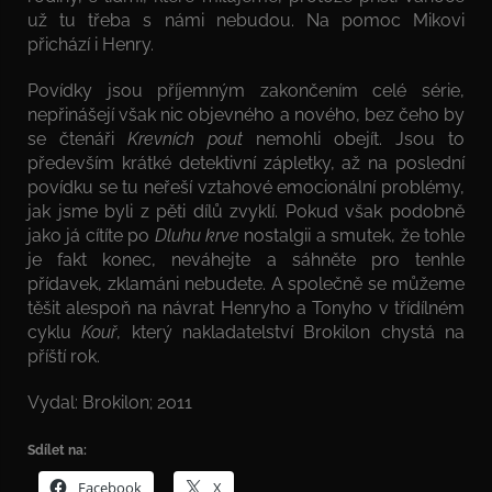
už tu třeba s námi nebudou. Na pomoc Mikovi
přichází i Henry.
Povídky jsou příjemným zakončením celé série,
nepřinášejí však nic objevného a nového, bez čeho by
se čtenáři
Krevních pout
nemohli obejít. Jsou to
především krátké detektivní zápletky, až na poslední
povídku se tu neřeší vztahové emocionální problémy,
jak jsme byli z pěti dílů zvyklí. Pokud však podobně
jako já cítíte po
Dluhu krve
nostalgii a smutek, že tohle
je fakt konec, neváhejte a sáhněte pro tenhle
přídavek, zklamáni nebudete. A společně se můžeme
těšit alespoň na návrat Henryho a Tonyho v třídílném
cyklu
Kouř
, který nakladatelství Brokilon chystá na
příští rok.
Vydal: Brokilon; 2011
Sdílet na:
Facebook
X