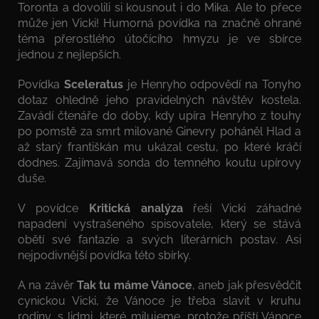
Toronta a dovolili si kousnout i do Mika. Ale to přece
může jen Vicki! Humorná povídka na značně ohrané
téma přerostlého útočícího hmyzu je ve sbírce
jednou z nejlepších.
Povídka
Sceleratus
je Henryho odpovědí na Tonyho
dotaz ohledně jeho pravidelných návštěv kostela.
Zavádí čtenáře do doby, kdy upíra Henryho z touhy
po pomstě za smrt milované Ginevry poháněl Hlad a
až starý františkán mu ukázal cestu, po které kráčí
dodnes. Zajímavá sonda do temného koutu upírovy
duše.
V povídce
Kritická analýza
řeší Vicki záhadné
napadení vystrašeného spisovatele, který se stává
obětí své fantazie a svých literárních postav. Asi
nejpodivnější povídka této sbírky.
A na závěr
Tak tu máme Vánoce
, aneb jak přesvědčit
cynickou Vicki, že Vánoce je třeba slavit v kruhu
rodiny, s lidmi, které milujeme, protože příští Vánoce