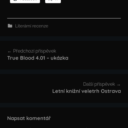
Literární recenze
Navigace
Předchozí příspěvek
pro
True Blood 4.01 – ukázka
příspěvek
Další příspěvek
Letní knižní veletrh Ostrava
Napsat komentář