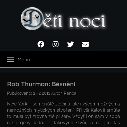
Přejít
k
obsahu
Děti
Facebook
Instagram
Twitter
Email
noci
Menu
Rob Thurman: Běsnění
Publikováno:
24.2.2011
Autor:
Renča
New York – semeniště zločinu, ale i všech možných a
nemožných mytických stvoření. Při vší Kalově smůle
to musí být zrovna zlé příšery. Vždyť i on sám v sobě
nese geny jedné z takových stvůr, a ne jen tak