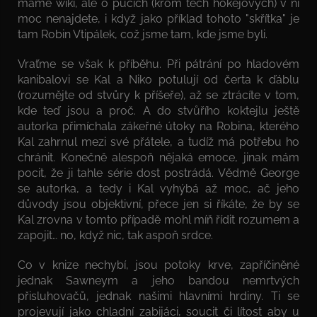
máme wiki, ale o pucích (krom těch hokejových) v ní
moc nenajdete, i když jako příklad tohoto "skřítka" je
tam Robin Vtipálek, což jsme tam, kde jsme byli.
Vraťme se však k příběhu. Při pátrání po hladovém
kanibalovi se Kal a Niko potulují od čerta k ďáblu
(rozumějte od stvůry k příšeře), až se ztrácíte v tom,
kde teď jsou a proč. A do stvůřího koktejlu ještě
autorka přimíchala zákeřné útoky na Robina, kterého
Kal zahrnul mezi své přátele, a tudíž má potřebu ho
chránit. Konečně alespoň nějaká emoce, jinak mám
pocit, že ji tahle série dost postrádá. Vědmě George
se autorka, a tedy i Kal vyhýbá až moc, ač jeho
důvody jsou objektivní, přece jen si říkáte, že by se
Kal zrovna v tomto případě mohl míň řídit rozumem a
zapojit… no, když nic, tak aspoň srdce.
Co v knize nechybí, jsou potoky krve, zapříčiněné
jednak Sawneym a jeho bandou nemrtvých
přisluhovačů, jednak našimi hlavními hrdiny. Ti se
projevují jako chladní zabijáci, soucit či lítost aby u