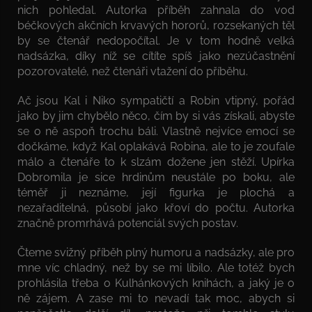
nich pohledal. Autorka příběh zahnala do vod
béčkových akčních krvavých hororů, rozsekaných těl
by se čtenář nedopočítal. Je v tom hodně velká
nadsázka, díky níž se cítíte spíš jako nezúčastnění
pozorovatelé, než čtenáři vtažení do příběhu.
Ač jsou Kal i Niko sympatičtí a Robin vtipný, pořád
jako by jim chybělo něco, čím by si vás získali, abyste
se o ně aspoň trochu báli. Vlastně nejvíce emocí se
dočkáme, když Kal oplakává Robina, ale to je zoufale
málo a čtenáře to k slzám dožene jen stěží. Upírka
Dobromila je sice hrdinům neustále po boku, ale
téměř ji neznáme, její figurka je plochá a
nezařaditelná, působí jako křoví do počtu. Autorka
značně promrhává potenciál svých postav.
Čteme svižný příběh plný humoru a nadsázky, ale pro
mne víc chladný, než by se mi líbilo. Ale totéž bych
prohlásila třeba o Kulhánkových knihách, a jaký je o
ně zájem. A zase mi to nevadí tak moc, abych si