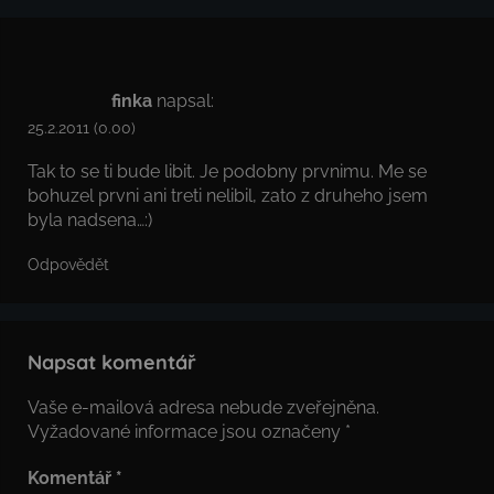
finka
napsal:
25.2.2011 (0.00)
Tak to se ti bude libit. Je podobny prvnimu. Me se
bohuzel prvni ani treti nelibil, zato z druheho jsem
byla nadsena…:)
Odpovědět
Napsat komentář
Vaše e-mailová adresa nebude zveřejněna.
Vyžadované informace jsou označeny
*
Komentář
*