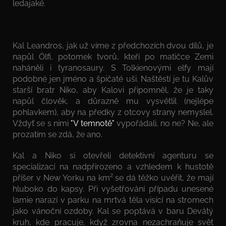
ledajaké.
Kal Leandros, jak už víme z předchozích dvou dílů, je
napůl Ólfi, potomek tvorů, kteří po matičce Zemi
naháněli i tyranosaury. S Tolkienovými elfy mají
podobné jen jméno a špičaté uši. Naštěstí je tu Kalův
starší bratr Niko, aby Kalovi připomněl, že je taky
napůl člověk, a důrazně mu vysvětlil (nejlépe
pohlavkem), aby na předky z otcovy strany nemyslel.
Vždyť se s nimi
"V temnotě"
vypořádali, no ne? Ne, ale
prozatím se zdá, že ano.
Kal a Niko si otevřeli detektivní agenturu se
specializací na nadpřirozeno a vzhledem k hustotě
příšer v New Yorku na km² se dá těžko uvěřit, že mají
hluboko do kapsy. Při vyšetřování případu unesené
lamie narazí v parku na mrtvá těla visící na stromech
jako vánoční ozdoby. Kal se poptává v baru Devátý
kruh, kde pracuje, když zrovna nezachraňuje svět