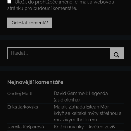
Uložit do prohlížeče jméno, e-mail a webovou
stránku pro budoucí komentáře.
Hledat:
Hledat
Nejnovější komentáře
David Gemmell: Legenda
Ondřej Mertl
(audiokniha)
Maják: Záhada Eilean Mór –
Erika Jarkovska
když se keltské mýty střetnou s
mrazivým thrillerem
Knižní novinky – květen 2026
Jarmila Kašparová