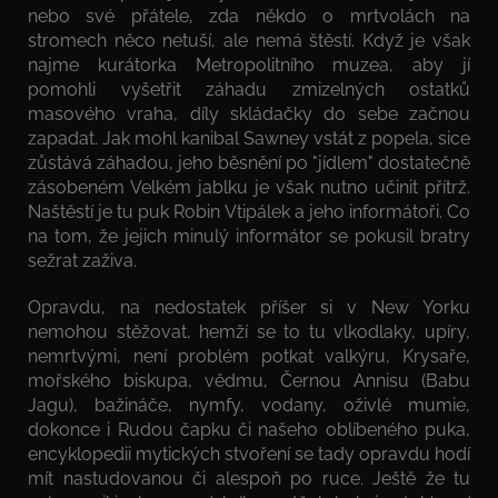
nebo své přátele, zda někdo o mrtvolách na
stromech něco netuší, ale nemá štěstí. Když je však
najme kurátorka Metropolitního muzea, aby jí
pomohli vyšetřit záhadu zmizelných ostatků
masového vraha, díly skládačky do sebe začnou
zapadat. Jak mohl kanibal Sawney vstát z popela, sice
zůstává záhadou, jeho běsnění po "jídlem" dostatečně
zásobeném Velkém jablku je však nutno učinit přítrž.
Naštěstí je tu puk Robin Vtipálek a jeho informátoři. Co
na tom, že jejich minulý informátor se pokusil bratry
sežrat zaživa.
Opravdu, na nedostatek příšer si v New Yorku
nemohou stěžovat, hemží se to tu vlkodlaky, upíry,
nemrtvými, není problém potkat valkýru, Krysaře,
mořského biskupa, vědmu, Černou Annisu (Babu
Jagu), bažináče, nymfy, vodany, oživlé mumie,
dokonce i Rudou čapku či našeho oblíbeného puka,
encyklopedii mytických stvoření se tady opravdu hodí
mít nastudovanou či alespoň po ruce. Ještě že tu