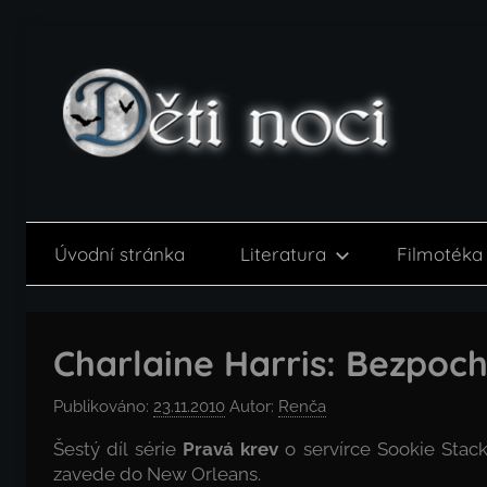
Přejít
k
obsahu
Děti
noci
Úvodní stránka
Literatura
Filmotéka
Charlaine Harris: Bezpoc
Publikováno:
23.11.2010
Autor:
Renča
Šestý díl série
Pravá krev
o servírce Sookie Stack
zavede do New Orleans.