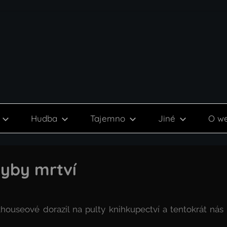
Hudba
Tajemno
Jiné
O w
hyby mrtví
houseové dorazil na pulty knihkupectví a tentokrát nás