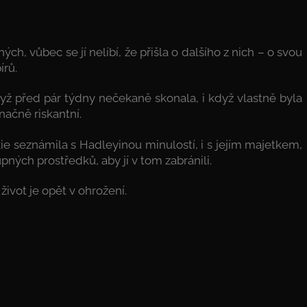
, vůbec se jí nelíbí, že přišla o dalšího z nich – o svou
írů.
yž před pár týdny nečekaně skonala, i když vlastně byla
načně riskantní.
okie seznámila s Hadleyinou minulostí, i s jejím majetkem,
upných prostředků, aby jí v tom zabránili.
 život je opět v ohrožení.