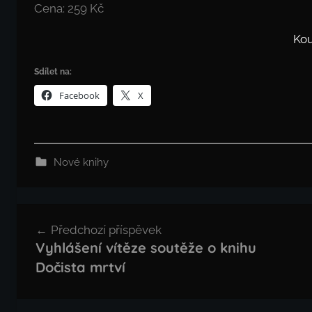
Cena: 259 Kč
Kou
Sdílet na:
Facebook
X
Nové knihy
Navigace
Předchozí příspěvek
pro
Vyhlášení vítěze soutěže o knihu
příspěvek
Dočista mrtví