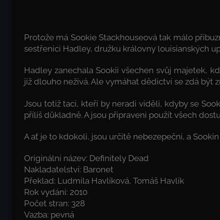
Protože má Sookie Stackhouseová tak málo příbuzných
sestřenici Hadley, družku královny louisianských up
Hadley zanechala Sookii všechen svůj majetek, kd
již dlouho neživá. Ale vymáhat dědictví se zdá být z
Jsou totiž tací, kteří by neradi viděli, kdyby se So
příliš důkladně. A jsou připraveni použít všech dost
A ať je to kdokoli, jsou určitě nebezepeční, a Sookin
Originální název: Definitely Dead
Nakladatelství: Baronet
Překlad: Ludmila Havlíková, Tomáš Havlík
Rok vydání: 2010
Počet stran: 328
Vazba: pevná