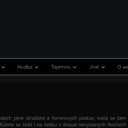
Hudba
Tajemno
Jiné
O w
dech plné strašidel a hororových postav, koná se tam
Můžete se těšit i na četbu z dosud nevydaných
Nočních