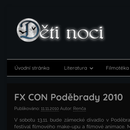
Přejít
k
obsahu
Děti
noci
Úvodní stránka
Literatura
Filmotéka
FX CON Poděbrady 2010
Publikováno:
11.11.2010
Autor:
Renča
V sobotu 13.11. bude zámecké divadlo v Poděbra
festival filmového make-upu a filmové animace. 