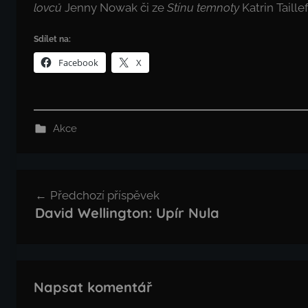
lovců
Jenny Nowak či ze
Stínu temnoty
Katrin Taille
Sdílet na:
Facebook
X
Akce
Navigace
Předchozí příspěvek
pro
David Wellington: Upír Nula
příspěvek
Napsat komentář