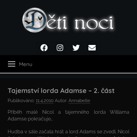
Přejít
k
obsahu
Děti
Facebook
Instagram
Twitter
Email
noci
Menu
Tajemství lorda Adamse – 2. část
Publikováno:
11.4.2010
Autor:
Annabelle
Příběh malé Nicol a tajemného lorda Williama
Adamse pokračuje…
Hudba v sále začala hrát a lord Adams se zvedl. Nicol