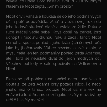
čekala, co udělá. Lord nastavil svou ruku a svůdným
hlasem se Nicol zeptal: „Smím prosit?“
Nicol chvíli váhala a koukala se do jeho podmanivých
očí a poté odpověděla, „Ano“ a vložila svoji ruku do
jeho ledově studené dlaně a vstala ze židle. Ruku v
ruce kráčeli vedle sebe. Když došli na parket, lord
uchopil i Nicolinu druhou ruku a začali tančit. Nicol
nemohla spustit pohled z jeho krásných černých očí,
jako by ji očarovaly. Vůbec nevnímala svět okolo, v
mysli měla jen ten podmanivý pohled lorda Adamse,
ale i lord se neustále díval do jejích modrých očí.
Všechny pohledy v sále spočívaly na Williamovi a
Nicol.
Elena se při pohledu na tančící dceru usmívala a
doufala, že lord Adams brzy požádá Nicol i o něco
jiného než o tanec, protože Nicol už má věk na
vdávání a lord Adams se zdá jako skvělý muž, byl by
určitě i skvělý manžel.