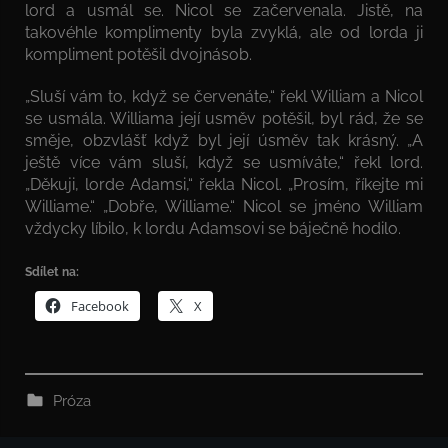
lord a usmál se. Nicol se začervenala. Jistě, na
takovéhle komplimenty byla zvyklá, ale od lorda ji
kompliment potěšil dvojnásob.
„Sluší vám to, když se červenáte,“ řekl William a Nicol
se usmála. Williama její usměv potěšil, byl rád, že se
směje, obzvlášť když byl její úsměv tak krásný. „A
ještě více vám sluší, když se usmíváte,“ řekl lord.
„Děkuji, lorde Adamsi,“ řekla Nicol. „Prosím, říkejte mi
Williame.“ „Dobře, Williame.“ Nicol se jméno William
vždycky líbilo, k lordu Adamsovi se báječně hodilo.
Sdílet na:
Facebook
X
Próza