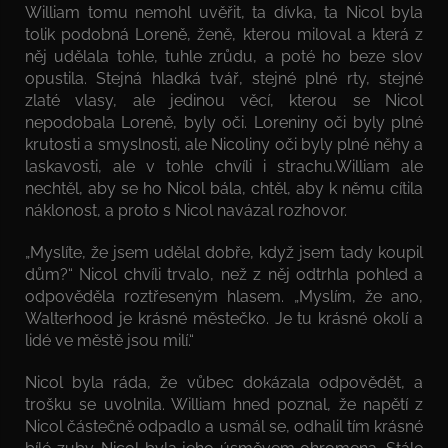
William tomu nemohl uvěřit, ta dívka, ta Nicol byla
tolik podobná Loreně, ženě, kterou miloval a která z
něj udělala tohle, tuhle zrůdu, a poté ho beze slov
opustila. Stejná hladká tvář, stejné plné rty, stejné
zlaté vlasy, ale jedinou věcí, kterou se Nicol
nepodobala Loreně, byly oči. Loreniny oči byly plné
krutosti a smyslnosti, ale Nicoliny oči byly plné něhy a
laskavosti, ale v tohle chvíli i strachu.William ale
nechtěl, aby se ho Nicol bála, chtěl, aby k němu cítila
náklonost, a proto s Nicol navázal rozhovor.
„Myslíte, že jsem udělal dobře, když jsem tady koupil
dům?“ Nicol chvíli trvalo, než z něj odtrhla pohled a
odpověděla roztřeseným hlasem. „Myslím, že ano,
Walterhood je krásné městečko. Je tu krásné okolí a
lidé ve městě jsou milí.“
Nicol byla ráda, že vůbec dokázala odpovědět, a
trošku se uvolnila. William hned poznal, že napětí z
Nicol částečně odpadlo a usmál se, odhalil tím krásné