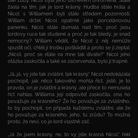
bílé zuby. Nicol byla jeho úsměvem ohromena. Stále
žasla na tím, jak je lord krásný. Hudba stále hrála a
Nicol s Williamem byli stále středem pozornosti.
William držel Nicol opatrně jako porcelánovou
panenku. Nicol stále dumala nad tím, proč jsou
lordovy ruce tak studené a proč je tak bledý, je snad
nemocný? William věděl, že Nicol z něj nemůže
spustit oči, chtěl ji trošku poškádlit a proto se jí zeptal:
„Nicol, proč se stále na mne tak díváte?“ Nicol jeho
otázka zaskočila a také se začervenala, bylo jí trapně.
„Já…já, vy jste tak zvlášní, tak krásný.“ Nicol nedokázala
pochopit, jak něco takového mohla říct, jistě, je to
pravda, on je zvláštní a krásný, ale přece to nemusela
říct nahlas. Williama její odpověď zaskočila, ona ho
považuje za krásného? Že ho považuje za zvlášního,
to by pochopil, on připadá každému zvláštní, ale že
ho považuje za krásného, jeho, tu zrůdu? To možná
proto, že neví, co je lord vlastně zač.
„Já že jsem krásný, ne, to vy jste krásná Nicol,“ řekl