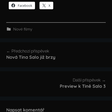
Facebook
X
Nové filmy
Navigace
Předchozí příspěvek
pro
Nová Tina Salo již brzy
příspěvek
Další příspěvek
Preview k Tině Salo 3
Napsat komentář