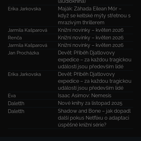
(audiokniha)
Maják: Záhada Eilean Mór –
Erika Jarkovska
když se keltské mýty střetnou s
mrazivým thrillerem
Knižní novinky – květen 2026
Jarmila Kašparová
Knižní novinky – květen 2026
Renča
Knižní novinky – květen 2026
Jarmila Kašparová
Devět: Příběh Djatlovovy
Jan Procházka
expedice – za každou tragickou
událostí jsou především lidé
Devět: Příběh Djatlovovy
Erika Jarkovska
expedice – za každou tragickou
událostí jsou především lidé
Isaac Asimov: Nemesis
Eva
Nové knihy za listopad 2025
Daletth
Shadow and Bone – jak dopadl
Daletth
další pokus Netflixu o adaptaci
úspěšné knižní série?