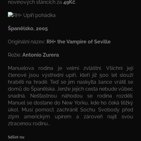
novinových stáncích za
49Kč
.
Španělsko, 2005
Originální název:
RH+ the Vampire of Seville
Režie:
Antonio Zurera
Manuelova rodina je velmi zvláštní. Všichni její
členové jsou výstřední upíři, kteří již 500 let slouží
hraběti na hradě. Teď se jim naskytla šance vrátit se
domů do Španělska. Jenže jejich cesta nebude vůbec
snadná. Nešťastnou náhodou se rodina rozdělí.
Manuel se dostane do New Yorku, kde ho čeká těžký
úkol. Musí pomoct zachránit Sochu Svobody před
zlým americkým upírem a zároveň najít svou
ztracenou rodinu…
Sdílet na: