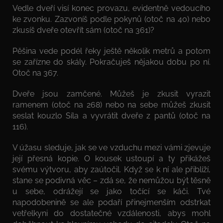
Vedle dveří visí konec provazu, evidentně vedoucího
ke zvonku. Zazvoníš podle pokynů (otoč na 40) nebo
zkusíš dveře otevřít sám (otoč na 361)?
Pěšina vede podél řeky ještě několik metrů a potom
se zařízne do skály. Pokračuješ nějakou dobu po ní.
Otoč na 367.
Dveře jsou zamčené. Můžeš je zkusit vyrazit
ramenem (otoč na 268) nebo na sebe můžeš zkusit
seslat kouzlo Síla a vyvrátit dveře z pantů (otoč na
116).
V úžasu sleduje, jak se ve vzduchu mezi vámi zjevuje
její přesná kopie. O kousek ustoupí a ty přikážeš
svému výtvoru, aby zaútočil. Když se k ní ale přiblíží,
stane se podivná věc – zdá se, že nemůžou být těsně
u sebe, odrážejí se jako točící se káči. Tvé
napodobenině se ale podaří přinejmenším odstrkat
vetřelkyni do dostatečné vzdálenosti, abys mohl