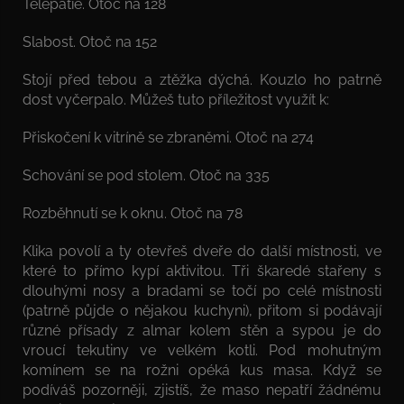
Telepatie. Otoč na 128
Slabost. Otoč na 152
Stojí před tebou a ztěžka dýchá. Kouzlo ho patrně
dost vyčerpalo. Můžeš tuto příležitost využít k:
Přiskočení k vitríně se zbraněmi. Otoč na 274
Schování se pod stolem. Otoč na 335
Rozběhnutí se k oknu. Otoč na 78
Klika povolí a ty otevřeš dveře do další místnosti, ve
které to přímo kypí aktivitou. Tři škaredé stařeny s
dlouhými nosy a bradami se točí po celé místnosti
(patrně půjde o nějakou kuchyni), přitom si podávají
různé přísady z almar kolem stěn a sypou je do
vroucí tekutiny ve velkém kotli. Pod mohutným
komínem se na rožni opéká kus masa. Když se
podíváš pozorněji, zjistíš, že maso nepatří žádnému