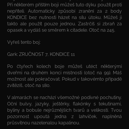
Při některém příštím boji můžeš tuto dýku použít proti
nepříteli. Automaticky způsobí zranění za 2 body
KONDICE bez nutnosti házet na sílu útoku. Můžeš ji
takto ale použít pouze jednou. Zastrčíš si zbraň za
opasek a vydáš se směrem k citadele. Otoč na 245.
Vyřeš tento boj:
Gark: ZRUČNOST 7, KONDICE 11
Po čtyřech kolech boje můžeš utéct některými
dveřmi na druhém konci místnosti (otoč na 99). Máš
možnost ale pokračovat. Pokud v takovémto případě
zvítězíš, otoč na 180.
V almarách se nachází všemožné podivné pochutiny.
Oční bulvy, jazyky, ještěrky, flakónky s tekutinami,
byliny a bobule nejrůznějších tvarů a velikostí. Tvou
pozornost upoutá jedna z lahviček, naplněná
průsvitnou nazelenalou kapalinou.