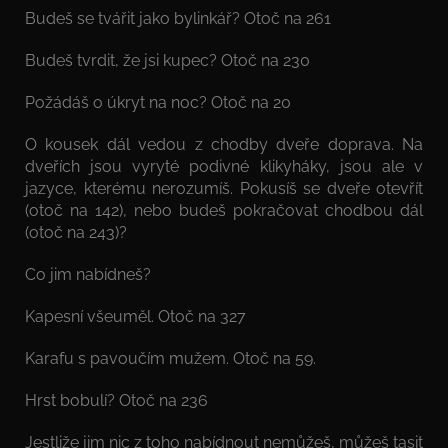
Budeš se tvářit jako bylinkář? Otoč na 261
Budeš tvrdit, že jsi kupec? Otoč na 230
Požádáš o úkryt na noc? Otoč na 20
O kousek dál vedou z chodby dveře doprava. Na
dveřích jsou vyryté podivné klikyháky, jsou ale v
jazyce, kterému nerozumíš. Pokusíš se dveře otevřít
(otoč na 142), nebo budeš pokračovat chodbou dál
(otoč na 243)?
Co jim nabídneš?
Kapesní všeuměl. Otoč na 327
Karafu s pavoučím mužem. Otoč na 59.
Hrst bobulí? Otoč na 236
Jestliže jim nic z toho nabídnout nemůžeš, můžeš tasit