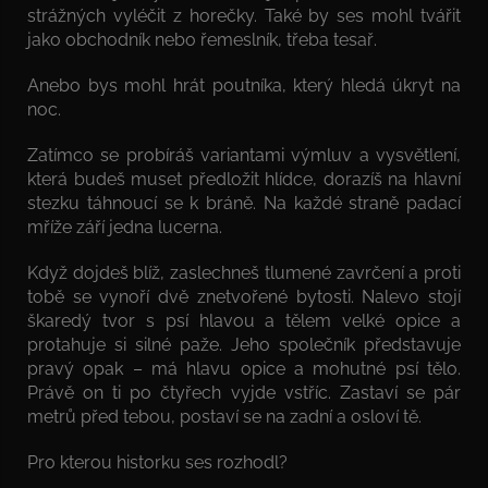
strážných vyléčit z horečky. Také by ses mohl tvářit
jako obchodník nebo řemeslník, třeba tesař.
Anebo bys mohl hrát poutníka, který hledá úkryt na
noc.
Zatímco se probíráš variantami výmluv a vysvětlení,
která budeš muset předložit hlídce, dorazíš na hlavní
stezku táhnoucí se k bráně. Na každé straně padací
mříže září jedna lucerna.
Když dojdeš blíž, zaslechneš tlumené zavrčení a proti
tobě se vynoří dvě znetvořené bytosti. Nalevo stojí
škaredý tvor s psí hlavou a tělem velké opice a
protahuje si silné paže. Jeho společník představuje
pravý opak – má hlavu opice a mohutné psí tělo.
Právě on ti po čtyřech vyjde vstříc. Zastaví se pár
metrů před tebou, postaví se na zadní a osloví tě.
Pro kterou historku ses rozhodl?