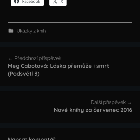
Facebook
X
Ukázky z knih
Navigace
Předchozí příspěvek
pro
Meg Cabotová: Láska přemůže i smrt
(Podsvětí 3)
příspěvek
Další příspěvek
Nové knihy za červenec 2016
Napsat komentář