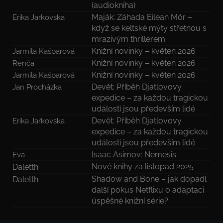
(audiokniha)
Maják: Záhada Eilean Mór –
Erika Jarkovska
když se keltské mýty střetnou s
mrazivým thrillerem
Knižní novinky – květen 2026
Jarmila Kašparová
Knižní novinky – květen 2026
Renča
Knižní novinky – květen 2026
Jarmila Kašparová
Devět: Příběh Djatlovovy
Jan Procházka
expedice – za každou tragickou
událostí jsou především lidé
Devět: Příběh Djatlovovy
Erika Jarkovska
expedice – za každou tragickou
událostí jsou především lidé
Isaac Asimov: Nemesis
Eva
Nové knihy za listopad 2025
Daletth
Shadow and Bone – jak dopadl
Daletth
další pokus Netflixu o adaptaci
úspěšné knižní série?