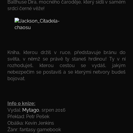
Balthuse Dira, mocného čaroděje, který sídlí v samém
srdci černé věže!
Kniha, kterou držíš v ruce, představuje bránu do
světa, v němž se právě ty staneš hrdinou! Ty v ní
rozhoduješ, kterou cestou se vydáš, jakým
nebezpečím se postavíš a se kterými netvory budeš
bojovat.
Info o knize:
Vydal:
Mytago
, srpen 2016
Překlad: Petr Pešek
Obálka: Kevin Jenkins
Žánr: fantasy gamebook