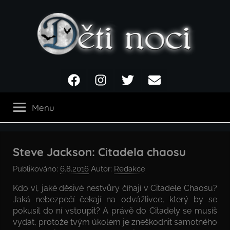
Přejít
k
obsahu
Děti
Facebook
Instagram
Twitter
Email
noci
Menu
Steve Jackson: Citadela chaosu
Publikováno:
6.8.2016
Autor:
Redakce
Kdo ví, jaké děsivé nestvůry číhají v Citadele Chaosu?
Jaká nebezpečí čekají na odvážlivce, který by se
pokusil do ní vstoupit? A právě do Citadely se musíš
vydat, protože tvým úkolem je zneškodnit samotného