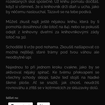
rozeklaných skal společně. Už knihu pomalu dočítáš,
když si všimneš, že si knihovník drží dlaň u ucha, jako
by něčemu naslouchal. Tázavě se na tebe podívá.
Můžeš zkusit najít ještě nějakou knihu, která by ti
pomohla dosáhnout cíle (otoč na 84), nebo se pokusíš
odejít z knihovny dveřmi za knihovníkovými zády
(otoč na 31).
Schodiště ti vrže pod nohama. Zkoušíš našlapovat co
možná nejtišeji, staré trámy pod tvou váhou ale
neodbytně úpí.
Najednou to při jednom kroku cvakne, jako by se
aktivoval nějaký spínač. Ke tvému překvapení se
všechny schody sklopí, takže teď stojíš na hladké
šikmé ploše. Ať se snažíš, jak chceš, neudržíš
rovnováhu a zřítíš se v kotrmelcích ze skluzavky dolů.
Sdílet na: