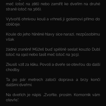
meč (otoč na 286) nebo zamířit ke dveřím na druhé
straně (otoč na 366).
Vytvoříš ohnivou kouli a vrhneš ji golemovi přímo do
obličeje.
Koule do jeho hliněné hlavy sice narazí, nezpůsobímu
však
žádné zranění! Můžeš buď spěšně seslat kouzlo Dubl
(otoč na 190) nebo tasit meč (otoč na 303).
Zkusíš vzít za kliku. Povolí a dveře se otevřou do další
chodby.
Ta po pár metrech zatočí doprava a brzy končí
dalšími dveřmi.
Na dveřích je nápis „Zvoňte, prosím. Komorník vám
otevře.“.