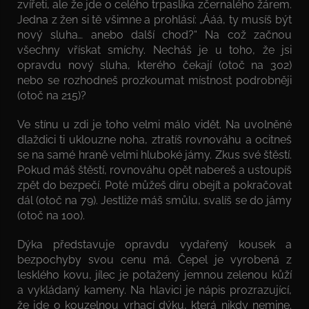
zvířeti, ale že jde o celého trpaslíka zčernalého žárem.
Jedna z žen si tě všimne a prohlásí: „Ááá, ty musíš být
nový sluha… anebo další chod?“ Na což začnou
všechny vřískat smíchy. Necháš je u toho, že jsi
opravdu nový sluha, kterého čekají (otoč na 302)
nebo se rozhodneš prozkoumat místnost podrobněji
(otoč na 215)?
Ve stínu u zdi je toho velmi málo vidět. Na uvolněné
dlaždici ti uklouzne noha, ztratíš rovnováhu a ocitneš
se na samé hraně velmi hluboké jámy. Zkus své štěstí.
Pokud máš štěstí, rovnováhu opět nabereš a ustoupíš
zpět do bezpečí. Poté můžeš díru obejít a pokračovat
dál (otoč na 79). Jestliže máš smůlu, svalíš se do jámy
(otoč na 100).
Dýka představuje opravdu vydařený kousek a
bezpochyby svou cenu má. Čepel je vyrobená z
lesklého kovu, jílec je potažený jemnou zelenou kůží
a vykládaný kameny. Na hlavici je nápis prozrazující,
že jde o kouzelnou vrhací dýku, která nikdy nemine.