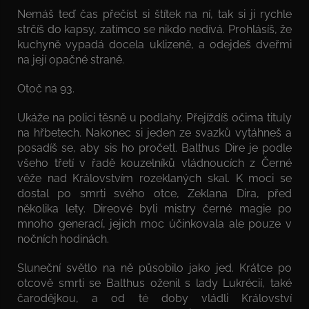
Nemáš teď čas přečíst si štítek na ní, tak si ji rychle
strčíš do kapsy, zatímco se nikdo nedívá. Prohlásíš, že
kuchyně vypadá docela uklizeně, a odejdeš dveřmi
na její opačné straně.
Otoč na 93.
Ukáže na polici těsně u podlahy. Přejíždíš očima tituly
na hřbetech. Nakonec si jeden ze svazků vytáhneš a
posadíš se, aby sis ho pročetl. Balthus Dire je podle
všeho třetí v řadě kouzelníků vládnoucích z Černé
věže nad Královstvím rozeklaných skal. K moci se
dostal po smrti svého otce, Zeklana Dira, před
několika lety. Direové byli mistry černé magie po
mnoho generací, jejich moc účinkovala ale pouze v
nočních hodinách.
Sluneční světlo na ně působilo jako jed. Krátce po
otcově smrti se Balthus oženil s lady Lukrécií, také
čarodějkou, a od té doby vládli Království