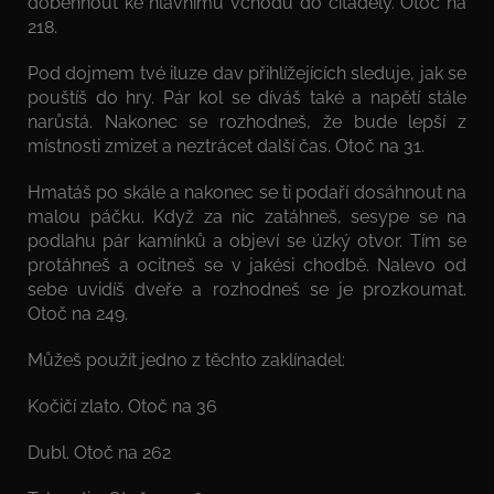
doběhnout ke hlavnímu vchodu do citadely. Otoč na
218.
Pod dojmem tvé iluze dav přihlížejících sleduje, jak se
pouštíš do hry. Pár kol se díváš také a napětí stále
narůstá. Nakonec se rozhodneš, že bude lepší z
místnosti zmizet a neztrácet další čas. Otoč na 31.
Hmatáš po skále a nakonec se ti podaří dosáhnout na
malou páčku. Když za nic zatáhneš, sesype se na
podlahu pár kamínků a objeví se úzký otvor. Tím se
protáhneš a ocitneš se v jakési chodbě. Nalevo od
sebe uvidíš dveře a rozhodneš se je prozkoumat.
Otoč na 249.
Můžeš použít jedno z těchto zaklínadel:
Kočičí zlato. Otoč na 36
Dubl. Otoč na 262