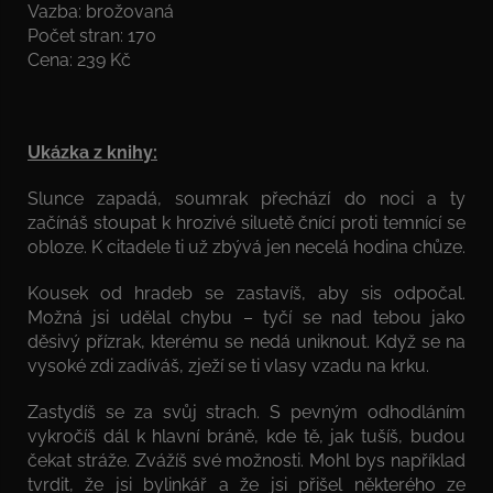
Vazba: brožovaná
Počet stran: 170
Cena: 239 Kč
Ukázka z knihy:
Slunce zapadá, soumrak přechází do noci a ty
začínáš stoupat k hrozivé siluetě čnící proti temnící se
obloze. K citadele ti už zbývá jen necelá hodina chůze.
Kousek od hradeb se zastavíš, aby sis odpočal.
Možná jsi udělal chybu – tyčí se nad tebou jako
děsivý přízrak, kterému se nedá uniknout. Když se na
vysoké zdi zadíváš, zježí se ti vlasy vzadu na krku.
Zastydíš se za svůj strach. S pevným odhodláním
vykročíš dál k hlavní bráně, kde tě, jak tušíš, budou
čekat stráže. Zvážíš své možnosti. Mohl bys například
tvrdit, že jsi bylinkář a že jsi přišel některého ze