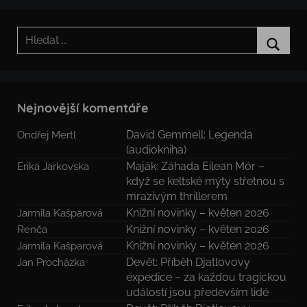
Hledat:
Hledat
Nejnovější komentáře
David Gemmell: Legenda
Ondřej Mertl
(audiokniha)
Maják: Záhada Eilean Mór –
Erika Jarkovska
když se keltské mýty střetnou s
mrazivým thrillerem
Knižní novinky – květen 2026
Jarmila Kašparová
Knižní novinky – květen 2026
Renča
Knižní novinky – květen 2026
Jarmila Kašparová
Devět: Příběh Djatlovovy
Jan Procházka
expedice – za každou tragickou
událostí jsou především lidé