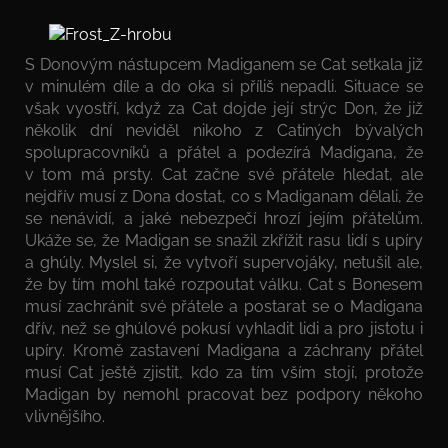
S Donovým nástupcem Madiganem se Cat setkala již
v minulém díle a do oka si příliš nepadli. Situace se
však vyostří, když za Cat dojde její strýc Don, že již
několik dní neviděl nikoho z Catiných bývalých
spolupracovníků a přátel a podezírá Madigana, že
v tom má prsty. Cat začne své přátele hledat, ale
nejdřív musí z Dona dostat, co s Madiganam dělali, že
se nenávidí, a jaké nebezpečí hrozí jejím přátelům.
Ukáže se, že Madigan se snažil zkřížit rasu lidí s upíry
a ghúly. Myslel si, že vytvoří supervojáky, netušil ale,
že by tím mohl také rozpoutat válku. Cat s Bonesem
musí zachránit své přátele a postarat se o Madigana
dřív, než se ghúlové pokusí vyhladit lidi a pro jistotu i
upíry. Kromě zastavení Madigana a záchrany přátel
musí Cat ještě zjistit, kdo za tím vším stojí, protože
Madigan by nemohl pracovat bez podpory někoho
vlivnějšího.