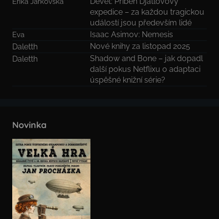
Devět: Příběh Djatlovovy
Erika Jarkovska
expedice – za každou tragickou
událostí jsou především lidé
Isaac Asimov: Nemesis
Eva
Nové knihy za listopad 2025
Daletth
Shadow and Bone – jak dopadl
Daletth
další pokus Netflixu o adaptaci
úspěšné knižní série?
Novinka