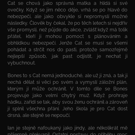
Cat se chová jako správná matka a hlídá si své
ovečky. Když se jim něco děje, vrhá se po hlavě do
nebezpečí, ale jako obvykle si nepromyslí možné
následky. Člověk by čekal, že po těch letech si nejdřív
vše promyslí, než půjde do akce, zvlášť když má tolik
přátel, kteří ji mohou pomoct s plánováním a
obhlídkou nebezpečí. Jenže Cat se musí se všemi
pohádat a strčit nos do pasti, protože samozřejmě
nejlepší způsob, jak past odjistit, je nechat ji
vybuchnout.
Bones to s Cat nemá jednoduché, ale už ji zná, a tak ji
nechá dělat si věci po svém a vymyslí záložní plán,
kterým jí může ochránit. V tomto díle se Bones
projevuje jako velmi chytrý muž. Když prohraje
hádku, zařídí se tak, aby svou ženu ochránil a zároveň
jí splnil všechna přání. Jeho škola je pro Cat dost
drsná, ale stejně se nepoučí.
Ian je stejně nafoukaný jako jindy, ale několikrát mě
příjemně překvapil. Ostatní postavy do příběhu moc