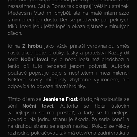
nezasáhnou. Cat a Bones tak okupují většinu stránek.
Především Vlad mi chyběl, ale na malé intermezzo
s ním přeci jen došlo. Denise předvede pár pěkných
triků, které jsou ještě lepší a okázalejší než v minulých
dílech.
Kniha
Z hrobu
jako vždy přináší vyrovnanou směs
násilí, akce, boje, erotiky, lásky a přátelství. Každý díl
série
Noční lovci
byl o něco lepší než předchozí a
tento díl tuto tendenci jenom potvrdil. Autorka
poutavě popisuje boje s nepřítelem i mezi milenci.
Některé scény mi přišly zbytečně vyhrocené, ale
odpovídá to povaze hlavní hrdinky.
Tímto dílem se
Jeaniene Frost
důstojně rozloučila se
sérií
Noční lovci.
Autorka se řídila úslovím
„v nejlepším se má přestat“, a tady se to nejlepší
povedlo. Na jednu stranu je škoda, že série končí, a
na druhou stranu se aspoň nezkazí. Pokud se někdy
rozhodne pokračovat, tak má otevřená zadní vrátka a