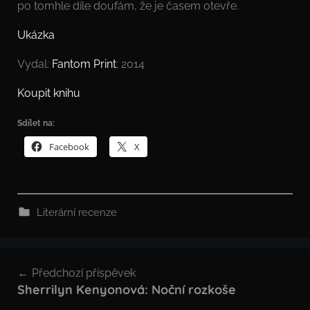
po tomhle díle doufám, že je časem otevře.
Ukázka
Vydal:
Fantom Print
; 2014
Koupit knihu
Sdílet na:
Facebook
X
Literární recenze
Navigace
Předchozí příspěvek
pro
Sherrilyn Kenyonová: Noční rozkoše
příspěvek