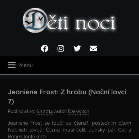
Přejít
k
obsahu
Děti
Facebook
Instagram
Twitter
Email
noci
Menu
Jeaniene Frost: Z hrobu (Noční lovci
7)
Publikováno:
6.7.2014
Autor:
Darkwitch
Jeaniene Frost se loučí se čtenáři posledním dílem
Nočních lovců. Čemu musí čelit upírský pár Cat a
Bones tentokrát?