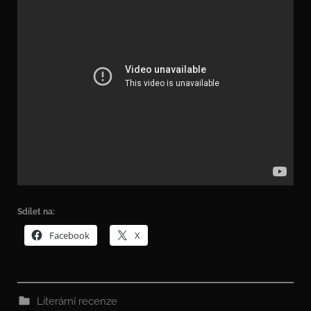
Sdílet na:
Facebook
X
Literární recenze