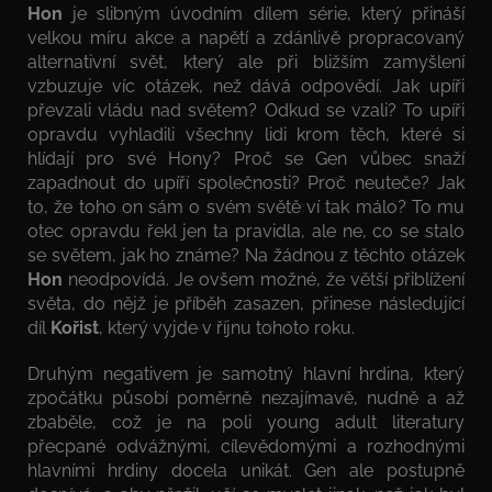
Hon
je slibným úvodním dílem série, který přináší
velkou míru akce a napětí a zdánlivě propracovaný
alternativní svět, který ale při bližším zamyšlení
vzbuzuje víc otázek, než dává odpovědí. Jak upíři
převzali vládu nad světem? Odkud se vzali? To upíři
opravdu vyhladili všechny lidi krom těch, které si
hlídají pro své Hony? Proč se Gen vůbec snaží
zapadnout do upíří společnosti? Proč neuteče? Jak
to, že toho on sám o svém světě ví tak málo? To mu
otec opravdu řekl jen ta pravidla, ale ne, co se stalo
se světem, jak ho známe? Na žádnou z těchto otázek
Hon
neodpovídá. Je ovšem možné, že větší přiblížení
světa, do nějž je příběh zasazen, přinese následující
díl
Kořist
, který vyjde v říjnu tohoto roku.
Druhým negativem je samotný hlavní hrdina, který
zpočátku působí poměrně nezajímavě, nudně a až
zbaběle, což je na poli young adult literatury
přecpané odvážnými, cílevědomými a rozhodnými
hlavními hrdiny docela unikát. Gen ale postupně