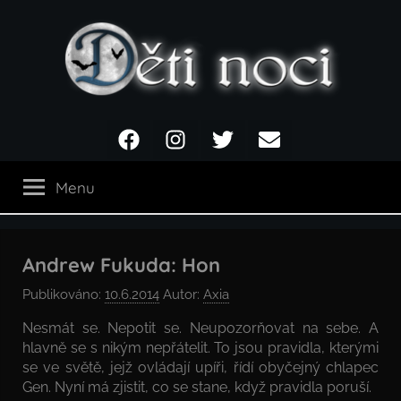
Přejít
k
obsahu
Děti
Facebook
Instagram
Twitter
Email
noci
Menu
Andrew Fukuda: Hon
Publikováno:
10.6.2014
Autor:
Axia
Nesmát se. Nepotit se. Neupozorňovat na sebe. A
hlavně se s nikým nepřátelit. To jsou pravidla, kterými
se ve světě, jejž ovládají upíři, řídí obyčejný chlapec
Gen. Nyní má zjistit, co se stane, když pravidla poruší.