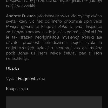
dospívá, a aby přežil, učí se myslet jinak, než jak byl
celý život zvyklý.
Andrew Fukuda
představuje svou vizi dystopického
světa, který víc než co jiného připomíná upíří verzi
Hunger games
či Kingova
Běhu o život
. Inspirace
zmíněnými romány je zde jasná a patrná, akční příběh
je tak sražen neoriginalitou myšlenky. Pokud ale
dáváte přednost netradičnímu pojetí světa a
nadpřirozených bytostí a neodradí vás ani možný
pocit „tohle už jsem někde četl/a“, pak si
Hon
nenechte ujít.
Ukázka
Vydal:
Fragment
, 2014
Koupit knihu