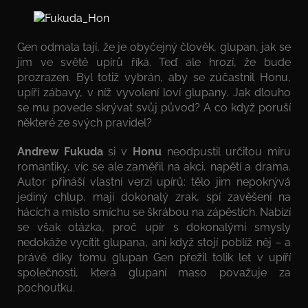
Gen odmala tají, že je obyčejný člověk, glupan, jak se
jim ve světě upírů říká. Teď ale hrozí, že bude
prozrazen. Byl totiž vybrán, aby se zúčastnil Honu,
upíří zábavy, v níž vyvolení loví glupany. Jak dlouho
se mu povede skrývat svůj původ? A co když poruší
některé ze svých pravidel?
Andrew Fukuda
si v
Honu
neodpustil určitou míru
romantiky, víc se ale zaměřil na akci, napětí a drama.
Autor přináší vlastní verzi upírů: tělo jim nepokrývá
jediný chlup, mají dokonalý zrak, spí zavěšení na
hácích a místo smíchu se škrábou na zápěstích. Nabízí
se však otázka, proč upír s dokonalými smysly
nedokáže vycítit glupana, ani když stojí poblíž něj – a
právě díky tomu glupan Gen přežil tolik let v upíří
společnosti, která glupaní maso považuje za
pochoutku.