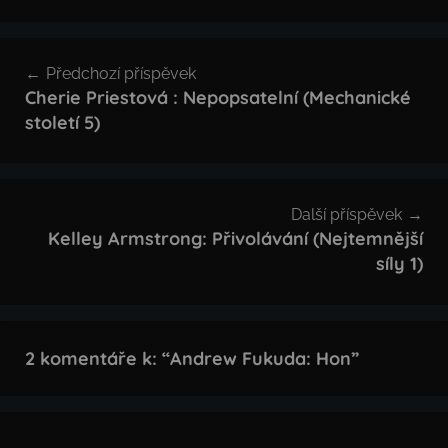
Navigace
Předchozí příspěvek
pro
Cherie Priestová : Nepopsatelní (Mechanické
století 5)
příspěvek
Další příspěvek
Kelley Armstrong: Přivolávání (Nejtemnější
síly 1)
2 komentáře k: “
Andrew Fukuda: Hon
”