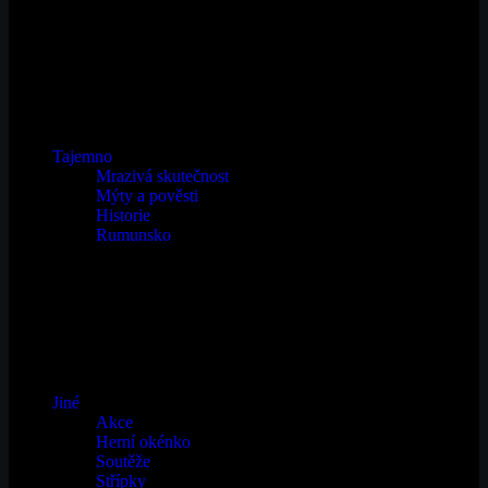
Tajemno
Mrazivá skutečnost
Mýty a pověsti
Historie
Rumunsko
Jiné
Akce
Herní okénko
Soutěže
Střípky