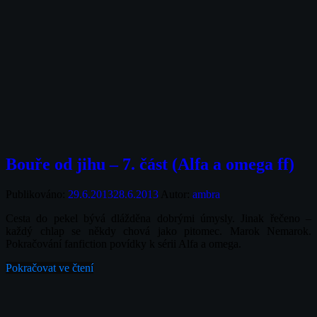
Bouře od jihu – 7. část (Alfa a omega ff)
Publikováno:
29.6.2013
28.6.2013
Autor:
ambra
Cesta do pekel bývá dlážděna dobrými úmysly. Jinak řečeno –
každý chlap se někdy chová jako pitomec. Marok Nemarok.
Pokračování fanfiction povídky k sérii Alfa a omega.
Pokračovat ve čtení