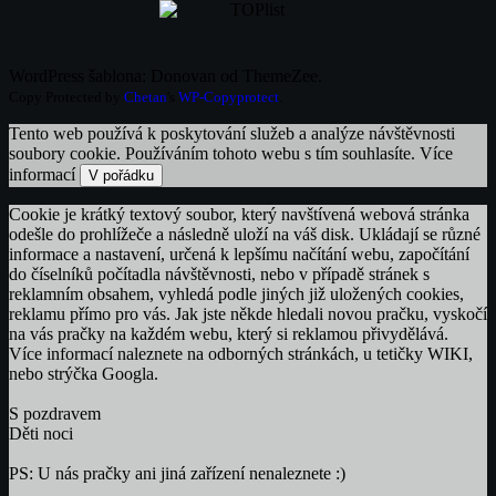
WordPress šablona: Donovan od ThemeZee.
Copy Protected by
Chetan
's
WP-Copyprotect
.
Tento web používá k poskytování služeb a analýze návštěvnosti
soubory cookie. Používáním tohoto webu s tím souhlasíte.
Více
informací
V pořádku
Cookie je krátký textový soubor, který navštívená webová stránka
odešle do prohlížeče a následně uloží na váš disk. Ukládají se různé
informace a nastavení, určená k lepšímu načítání webu, započítání
do číselníků počítadla návštěvnosti, nebo v případě stránek s
reklamním obsahem, vyhledá podle jiných již uložených cookies,
reklamu přímo pro vás. Jak jste někde hledali novou pračku, vyskočí
na vás pračky na každém webu, který si reklamou přivydělává.
Více informací naleznete na odborných stránkách, u tetičky WIKI,
nebo strýčka Googla.
S pozdravem
Děti noci
PS: U nás pračky ani jiná zařízení nenaleznete :)