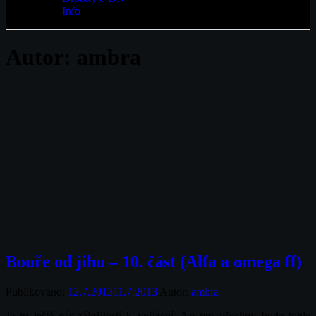
Info
Autor:
ambra
Bouře od jihu – 10. část (Alfa a omega ff)
Publikováno:
12.7.2013
11.7.2013
Autor:
ambra
Je tu ještě pár záležitostí k vyřízení. Ne pro všechny bude tohle