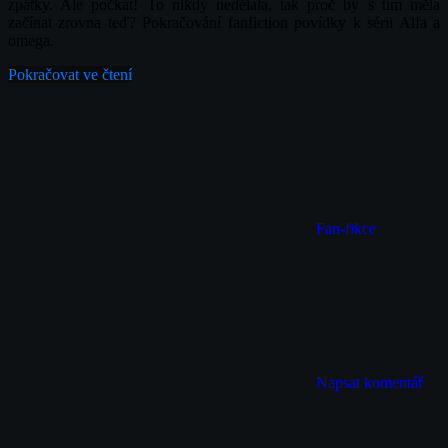
zpátky. Ale počkat! To nikdy nedělala, tak proč by s tím měla
začínat zrovna teď? Pokračování fanfiction povídky k sérii Alfa a
omega.
Pokračovat ve čtení
Fan-fikce
Napsat komentář