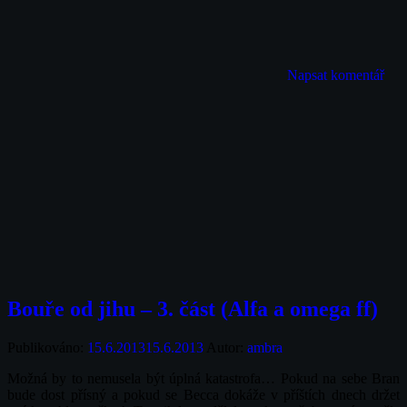
Napsat komentář
Bouře od jihu – 3. část (Alfa a omega ff)
Publikováno:
15.6.2013
15.6.2013
Autor:
ambra
Možná by to nemusela být úplná katastrofa… Pokud na sebe Bran
bude dost přísný a pokud se Becca dokáže v příštích dnech držet