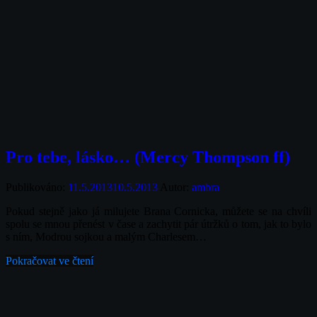
Pro tebe, lásko… (Mercy Thompson ff)
Publikováno:
11.5.2013
10.5.2013
Autor:
ambra
Pokud stejně jako já milujete Brana Cornicka, můžete se na chvíli
spolu se mnou přenést v čase a zachytit pár útržků o tom, jak to bylo
s ním, Modrou sojkou a malým Charlesem…
Pokračovat ve čtení