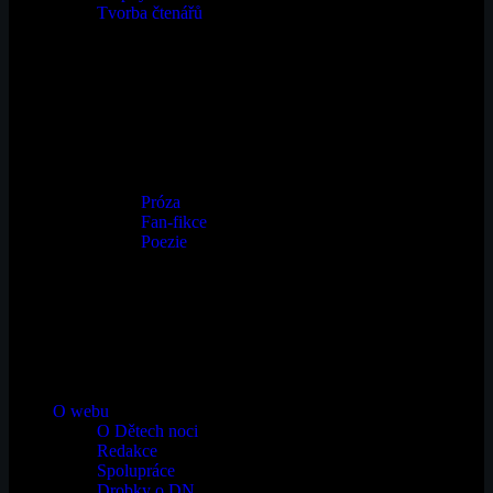
Tvorba čtenářů
Próza
Fan-fikce
Poezie
O webu
O Dětech noci
Redakce
Spolupráce
Drobky o DN