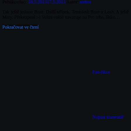
Publikováno:
18.5.2013
17.5.2013
Autor:
ambra
Tak ještě jednou Bran. Další střípek. Tentokrát Bran a Leah. A ještě
Mary. Překvapení :-) Velmi volně navazuje na Pro tebe, lásko…
Pokračovat ve čtení
Fan-fikce
Napsat komentář