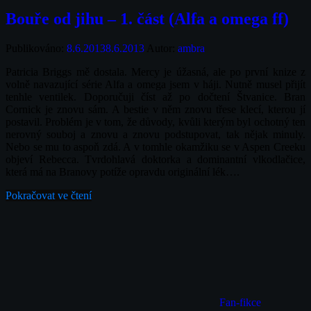
Bouře od jihu – 1. část (Alfa a omega ff)
Publikováno:
8.6.2013
8.6.2013
Autor:
ambra
Patricia Briggs mě dostala. Mercy je úžasná, ale po první knize z
volně navazující série Alfa a omega jsem v háji. Nutně musel přijít
tenhle ventilek. Doporučuji číst až po dočtení Štvanice. Bran
Cornick je znovu sám. A bestie v něm znovu třese klecí, kterou jí
postavil. Problém je v tom, že důvody, kvůli kterým byl ochotný ten
nerovný souboj a znovu a znovu podstupovat, tak nějak minuly.
Nebo se mu to aspoň zdá. A v tomhle okamžiku se v Aspen Creeku
objeví Rebecca. Tvrdohlavá doktorka a dominantní vlkodlačice,
která má na Branovy potíže opravdu originální lék….
Pokračovat ve čtení
Fan-fikce