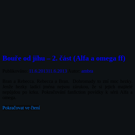
Bouře od jihu – 2. část (Alfa a omega ff)
Publikováno:
11.6.2013
11.6.2013
Autor:
ambra
Bran a Rebecca. Rebecca a Bran. Dohromady to zní moc hezky.
Jenže hezky ladící jména nejsou zárukou, že si jejich majitelé
nepůjdou po krku. Pokračování fanfiction povídky k sérii Alfa a
omega.
Pokračovat ve čtení