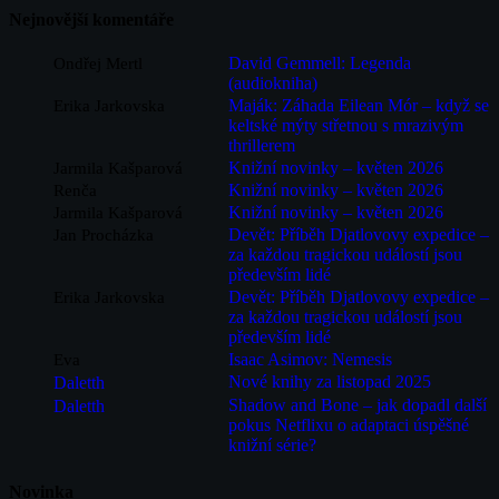
Nejnovější komentáře
David Gemmell: Legenda
Ondřej Mertl
(audiokniha)
Maják: Záhada Eilean Mór – když se
Erika Jarkovska
keltské mýty střetnou s mrazivým
thrillerem
Knižní novinky – květen 2026
Jarmila Kašparová
Knižní novinky – květen 2026
Renča
Knižní novinky – květen 2026
Jarmila Kašparová
Devět: Příběh Djatlovovy expedice –
Jan Procházka
za každou tragickou událostí jsou
především lidé
Devět: Příběh Djatlovovy expedice –
Erika Jarkovska
za každou tragickou událostí jsou
především lidé
Isaac Asimov: Nemesis
Eva
Nové knihy za listopad 2025
Daletth
Shadow and Bone – jak dopadl další
Daletth
pokus Netflixu o adaptaci úspěšné
knižní série?
Novinka