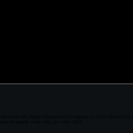
u rozhodlo přispět i nakladatelství Fragment se sérií o vlkodlacích, j
pírech) spatřily světlo světa již v roce 1994.