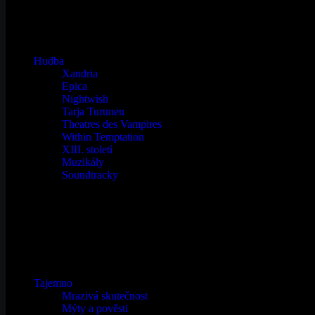
Hudba
Xandria
Epica
Nightwish
Tarja Turunen
Theatres des Vampires
Within Temptation
XIII. století
Muzikály
Soundtracky
Tajemno
Mrazivá skutečnost
Mýty a pověsti