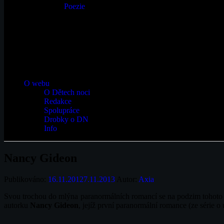
Poezie
O webu
O Dětech noci
Redakce
Spolupráce
Drobky o DN
Info
Nancy Gideon
Publikováno:
16.11.2012
7.11.2013
Autor:
Axia
Svou trochou do mlýna paranormálních romancí se na podzim tohoto rok
autorku
Nancy Gideon
, jejíž první paranormální romance (ze série o u