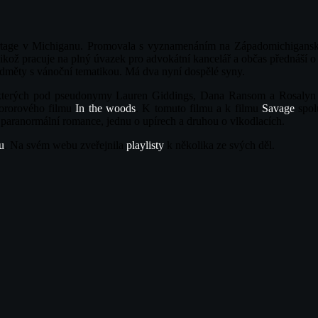
tage v Michiganu. Promovala s vyznamenáním na Západomichiganské un
elikož pracuje na plný úvazek pro advokátní kancelář a občas přednáší 
edměty s vánoční tematikou. Má dva nyní dospělé syny.
, kterých pod pseudonymy Lauren Giddings, Dana Ransom a Rosalyn 
hororového filmu
In the woods
. K tomuto filmu a k filmu
Savage
spol
 paranormální romance, jednu o upírech a druhou o vlkodlacích.
u
. Na svém webu zveřejnila
playlisty
k několika ze svých děl.