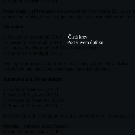
9. Midnight Crusader (2002)
Paranormální upíří romance nás zavedou do New Yorku 20. let, do pos
samostatné příběhy, které spojuje tematika lásky osamělého upíra a n
Moonlight
1. Masked by Moonlight (2010) –
Čistá krev
2. Chased by Moonlight (2010) –
Pod vlivem úplňku
3. Captured by Moonlight (2010) – Krvavý měsíc
4. Bound By Moonlight (2011)
Neústupná policistka Charlotte Caissie chce vyčistit New Orleans 
kožoměnců, ale také šéfem organizace místních zločinců.
Shadows a.k.a. By moonlight
5. Hunter of Shadows (2011)
6. Seeker of Shadows (2012)
7. Betrayed by Shadows (2012)
8. Prince of Shadows (2013)
Pokračování série Moonlight, ovšem s novými hrdiny, novými páry a
Warrior
– romance ze současnosti
Warrior Without a Cause (2005)