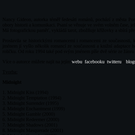
Nancy Gideon, autorka téměř šedesáti románů, pochází z města Por
obory historii a komunikaci. Psaní se věnuje ve svém volném čase, j
Má fotografickou paměť, vykládá tarot, zbožňuje křížovky a sbírá př
Proslavila se historickými romancemi i romancemi ze současnosti
jménem jí vyšlo několik romancí ze současnosti a knižní adaptace 
roličku. Od roku 1994 také pod svým jménem píše dvě série ze žánru
Více o autorce můžete najít na jejím
webu
,
facebooku
,
twitteru
a
blog
Tvorba:
Midnight
1. Midnight Kiss (1994)
2. Midnight Temptation (1994)
3. Midnight Surrender (1995)
4. Midnight Enchantment (1999)
5. Midnight Gamble (2000)
6. Midnight Redeemer (2000)
7. Midnight Shadows (2001)
8. Midnight Masquerade (2001)