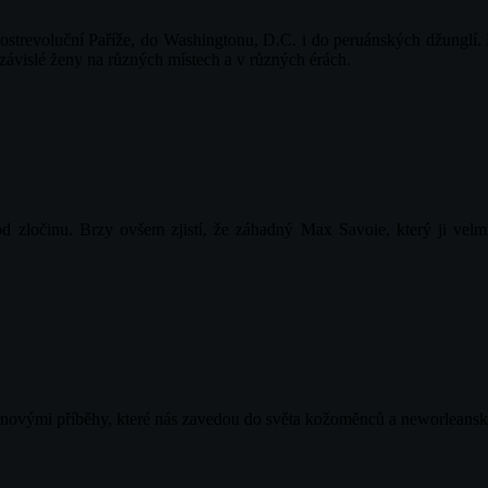
trevoluční Paříže, do Washingtonu, D.C. i do peruánských džunglí. Neč
ezávislé ženy na různých místech a v různých érách.
od zločinu. Brzy ovšem zjistí, že záhadný Max Savoie, který ji vel
 novými příběhy, které nás zavedou do světa kožoměnců a neworleanské