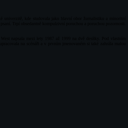
iverzitě, kde studovala jako hlavní obor žurnalistiku a minoritní
o psaní. Trpí obsedantně kompulzivní poruchou a poruchou pozornosti.
West napsala mezi lety 1987 až 1999 na dvě desítky. Pod vlastním
upracovala na scénáři a v prvním jmenovaném si také zahrála malou