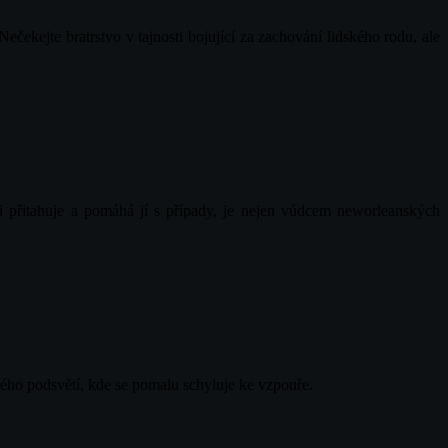
ekejte bratrstvo v tajnosti bojující za zachování lidského rodu, ale
mi přitahuje a pomáhá jí s případy, je nejen vůdcem neworleanských
ho podsvětí, kde se pomalu schyluje ke vzpouře.